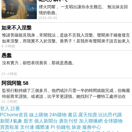
煙火閃耀， 一支唱出讓你永生難忘、 無法抹去回
憶的歌曲。
2026-08-08
長腿迷人，眼神誘惑。
如來不入涅槃
惟諸菩薩能見我身，常聞我法，是故不言我入涅槃。聲聞弟子雖復發言
如來涅槃，而我實不入於涅槃。善男子！若我所有聲聞弟子說言如來入
9 小時前
黑白照質感爆棚。
愚蠢
沒有實力，卻想表現善良，那就是愚蠢。
23 小時前
李冰冰身材保持好。
阿我阿龍 58
監視行動持續了三個多月。他們或許只需一半的時間就能完成，但梅麗
特卻異常謹慎。或者說，比平常更謹慎。她找到了一艘特工處停泊在
22 小時前
李冰冰美豔動人，五官精緻。
登入
註冊
PChome首頁
線上購物
24h購物
書店
露天拍賣
比比昂代購
新聞
/
氣象
股市
個人新聞台
廣告刊登
加入聯播網
全球購物
買賣租屋
支付連
國際連
Pi 拍錢包
旅遊
服務中心
女強人版的李冰冰，知性優雅。