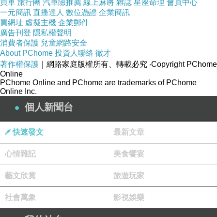
買車
旅行團
汽車險推薦
線上麻將
雜誌
星座命理
會員中心
一元簡訊
直播達人
數位憑證
企業簡訊
買網址
虛擬主機
企業郵件
廣告刊登
隱私權聲明
消費者保護
兒童網路安全
About PChome
投資人聯絡
徵才
著作權保護
｜網路家庭版權所有、轉載必究
‧Copyright PChome
Online
PChome Online and PChome are trademarks of PChome
Online Inc.
個人新聞台
快速發文
最新文章
心情雜記
美食饗宴
藝文欣賞
旅遊玩家
社會萬象
影視娛樂