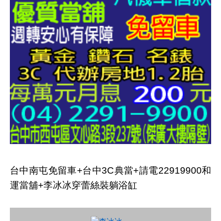
台中南屯免留車+台中3C典當+請電22919900和
運當舖+李冰冰穿蕾絲裝躺浴缸