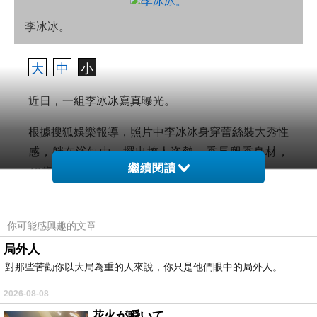
李冰冰。
大
中
小
近日，一組李冰冰寫真曝光。
根據搜狐娛樂報導，照片中李冰冰身穿蕾絲裝大秀性
感，躺在浴缸中，擺出撩人姿勢，秀長腿秀身材，
繼續閱讀
43歲的李冰冰依舊性感力MAX！
你可能感興趣的文章
局外人
李冰冰穿蕾絲裝躺浴缸。
對那些苦勸你以大局為重的人來說，你只是他們眼中的局外人。
2026-08-08
李冰冰長髮迷人，變身御姐氣場全開。
花火が瞬いて