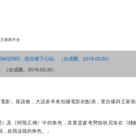
與王家衛不合
成圖。2016.03.30）
的電影」座談會，大談多年來拍攝電影的點滴，更自爆與王家衛
》及《阿飛正傳》中的角色，其實是參考勞勃狄尼洛在《殘酷
起我，給我這樣的角色。」