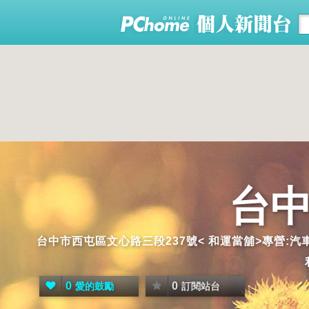
台中
台中市西屯區文心路三段237號< 和運當舖>專營:汽
0
0
愛的鼓勵
訂閱站台