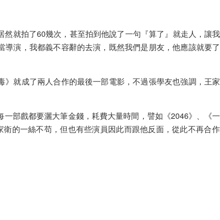
居然就拍了60幾次，甚至拍到他說了一句『算了』就走人，讓
當導演，我都義不容辭的去演，既然我們是朋友，他應該就要
毒》就成了兩人合作的最後一部電影，不過張學友也強調，王
一部戲都要灑大筆金錢，耗費大量時間，譬如《2046》、《
王家衛的一絲不苟，但也有些演員因此而跟他反面，從此不再合