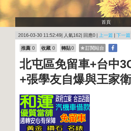
首頁
2016-03-30 11:52:49| 人氣162| 回應0 |
上一篇
|
下一篇
推薦
0
收藏
0
轉貼
0
訂閱站台
北屯區免留車+台中3C
+張學友自爆與王家