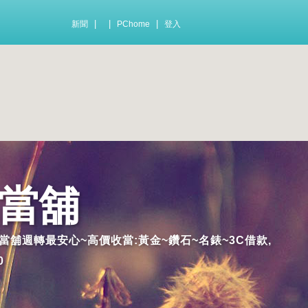
|
|
|
新聞
PChome
登入
運當舖
當舖週轉最安心~高價收當:黃金~鑽石~名錶~3C借款,
0