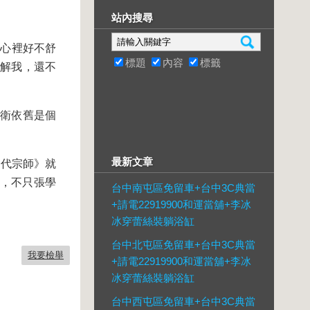
站內搜尋
我心裡好不舒
標題
內容
標籤
了解我，還不
家衛依舊是個
一代宗師》就
最新文章
作，不只張學
台中南屯區免留車+台中3C典當
+請電22919900和運當舖+李冰
冰穿蕾絲裝躺浴缸
台中北屯區免留車+台中3C典當
我要檢舉
+請電22919900和運當舖+李冰
冰穿蕾絲裝躺浴缸
台中西屯區免留車+台中3C典當