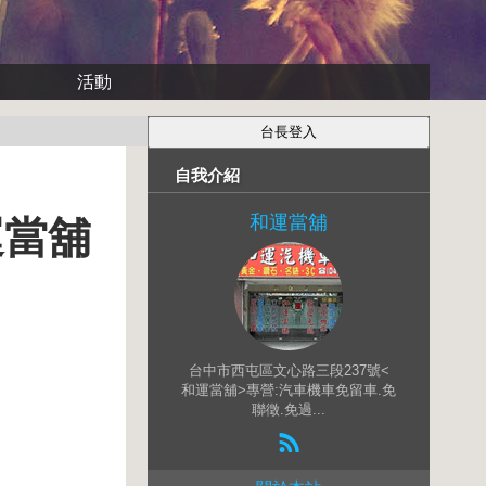
活動
自我介紹
和運當舖
運當舖
台中市西屯區文心路三段237號<
和運當舖>專營:汽車機車免留車.免
聯徵.免過...