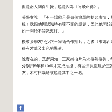
但是兩人關係生變，也是因為《阿飛正傳》。
張學友說：「有一場戲只是做個簡單的抬頭表情，
服！我跟他剛認識時有聊不完的話題，因此他開始
如一開始不認識更好。」
後來張學友很少跟王家衛合作拍片，之後《東邪西
很有才華又出色的導演。
說實在的，眾所周知，王家衛拍片為求盡善盡美，每
分別用5年和10年才完成拍攝，有些演員臣服於
友，木村拓哉應該也是其中之一吧。