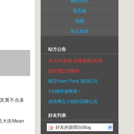
關於本站
留言板
地圖
加入好友
站方公告
加入PS女孩 組隊瘋搶2百萬
超取登記送咖啡
綁定Hami Point 1點抵1元
1分鐘快速揪痛！
其實不合多
成為獨立小姐的滾錢心法
好友列表
大街Mean
好友的新聞台Blog