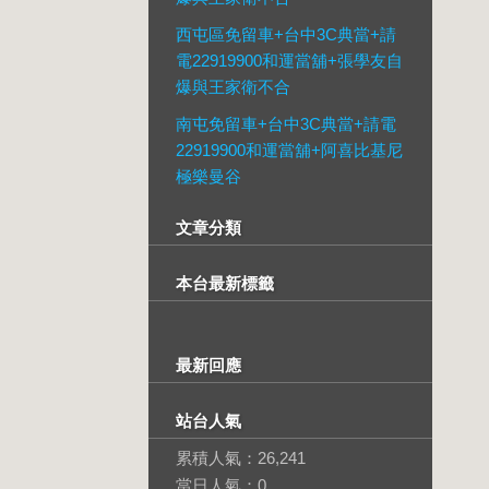
西屯區免留車+台中3C典當+請
電22919900和運當舖+張學友自
爆與王家衛不合
南屯免留車+台中3C典當+請電
22919900和運當舖+阿喜比基尼
極樂曼谷
文章分類
本台最新標籤
最新回應
站台人氣
累積人氣：
26,241
當日人氣：
0