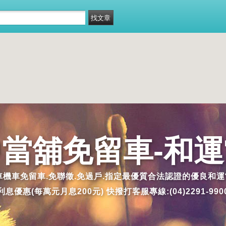
當舖免留車-和
車機車免留車.免聯徵.免過戶.指定最優質合法認證的優良和運
利息優惠(每萬元月息200元) 快撥打客服專線:(04)2291-990