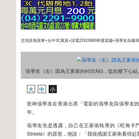
北屯區免留車+台中3C典當+請電22919900和運當舖+張學友自爆
張學友（右）因為王家衛的60次NG，從此種下心結。（合
大
中
小
歌神張學友在香港出席「電影的張學友與張學友
年。
張學友先是透露，自己在王家衛執導的《旺角卡門
Streets》的原形，他說：「我很感謝王家衛看得