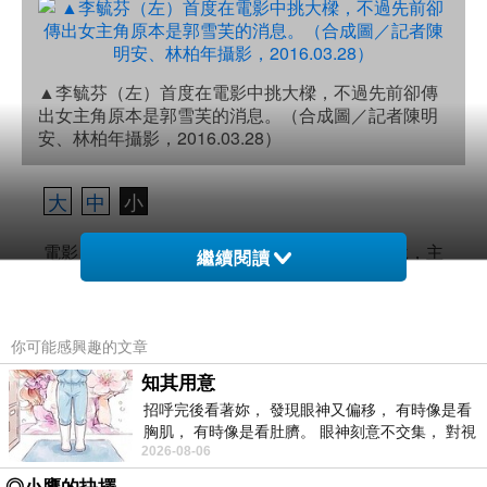
▲李毓芬（左）首度在電影中挑大樑，不過先前卻傳
出女主角原本是郭雪芙的消息。（合成圖／記者陳明
安、林柏年攝影，2016.03.28）
大
中
小
電影《最完美的女孩》改編自同名恐怖推理小說，主
繼續閱讀
要演員群張睿家、李毓芬、謝祖武、梁家榕、郭彥
均、小茉莉、under lover和Twinko等人下午皆盛裝
出席；李毓芬所屬的Dream Girls屢屢傳出有心結，
你可能感興趣的文章
而外傳該片本來找上郭雪芙擔綱女主角，李毓芬被問
知其用意
到這件事四兩撥千斤表示「自己也是看了新聞才知道
招呼完後看著妳， 發現眼神又偏移， 有時像是看
這件事，自己跟公司其實都不知情；自己不會在意不
胸肌， 有時像是看肚臍。 眼神刻意不交集， 對視
2026-08-06
視線不對齊， 讓我很難不
是事實的事情，最近因為忙和其他兩人（指郭雪芙、