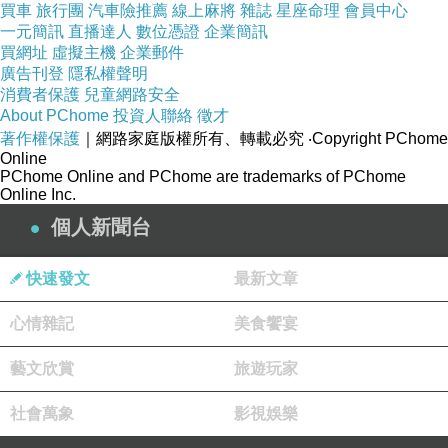
衣服一件件穿回去。」而他與李毓芬初次合作，直言
買車
旅行團
汽車險推薦
線上麻將
雜誌
星座命理
會員中心
一元簡訊
直播達人
數位憑證
企業簡訊
「不好意思google她，也不希望有既定印象。」兩
買網址
虛擬主機
企業郵件
人之間的互動以討論劇本為主；外傳先前的女主角為
廣告刊登
隱私權聲明
郭雪芙，他被追問雙姝之中比較想跟誰合作？巧妙回
消費者保護
兒童網路安全
About PChome
投資人聯絡
徵才
應「沒有特別設定！也不知道此事，導演會選李毓芬
著作權保護
｜網路家庭版權所有、轉載必究
‧Copyright PChome
一定是她有特質跟女主角相像，完全尊重導演決
Online
定。」
PChome Online and PChome are trademarks of PChome
Online Inc.
▲張睿家在新電影《最完美的女孩》可能有「裸露」
個人新聞台
的機會。（圖／記者陳明安攝影，2016.3.28）
快速發文
最新文章
▲謝祖武以神祕嘉賓的角色出席記者會。（圖／記者
心情雜記
美食饗宴
陳明安攝影，2016.3.28）
藝文欣賞
旅遊玩家
▲電影《最完美的女孩》下午舉辦開鏡記者會。（圖
／記者陳明安攝影，2016.3.28）
社會萬象
影視娛樂