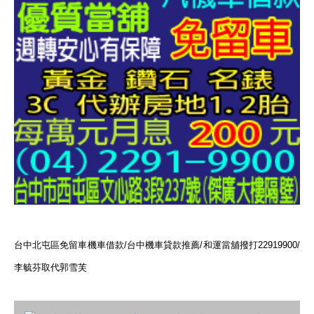
台中北屯區免留車機車借款/台中機車貸款推薦/和運當舖撥打22919900/
李毓芬取代郭雪芙