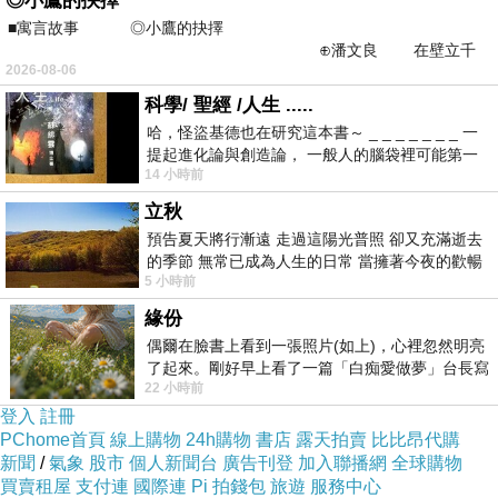
◎小鷹的抉擇
宋米秦）少聯絡。」
■寓言故事 ◎小鷹的抉擇
⊕潘文良 在壁立千
她首度挑戰大螢幕的演出，電影中將扮演擁有多重人
2026-08-06
仞的懸崖上，有一座遮天蔽
格的犯罪心理學家，緋聞男友柯震東算是她電影界的
科學/ 聖經 /人生 .....
「前輩」，是否會向對方討教拍電影的技巧？她則回
哈，怪盜基德也在研究這本書～ _ _ _ _ _ _ _ 一
應「自己有在上課，但在電影這塊他是前輩；如果他
提起進化論與創造論， 一般人的腦袋裡可能第一
14 小時前
時間就有「 進化論很科
願意給建議，自己會很樂意接受。」至於外界相當關
注Dream Girls的合體話題，她緩頰「雖然米秦已經
立秋
預告夏天將行漸遠 走過這陽光普照 卻又充滿逝去
不在公司，但如果有需要Dream Girls合體的地方，
的季節 無常已成為人生的日常 當擁著今夜的歡暢
她會回來！大家平常各忙各的，比較是單飛不解散的
5 小時前
舒心 轉眼驟成昨日 而明晨 太陽
意味，但不確定確切合體的時間。」
緣份
偶爾在臉書上看到一張照片(如上)，心裡忽然明亮
▲張睿家（左）首度搭檔李毓芬，兩人堪稱新鮮組
了起來。剛好早上看了一篇「白痴愛做夢」台長寫
22 小時前
的貼文，在回顧年輕時瘋狂愛上
合。（圖／記者陳明安攝影，2016.3.28）
登入
註冊
PChome首頁
線上購物
24h購物
書店
露天拍賣
比比昂代購
張睿家在電影中也有精神分裂的症狀，導演金沛晟甚
新聞
/
氣象
股市
個人新聞台
廣告刊登
加入聯播網
全球購物
至放話要他「全裸」上陣，他苦笑「希望別脫！想把
買賣租屋
支付連
國際連
Pi 拍錢包
旅遊
服務中心