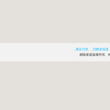
．
廣告刊登
．
消費者保護
網路家庭版權所有、轉載必究 