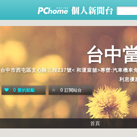
台中
台中市西屯區文心路三段237號< 和運當舖>專營:汽車機車
利息優惠
0
0
愛的鼓勵
訂閱站台
首頁