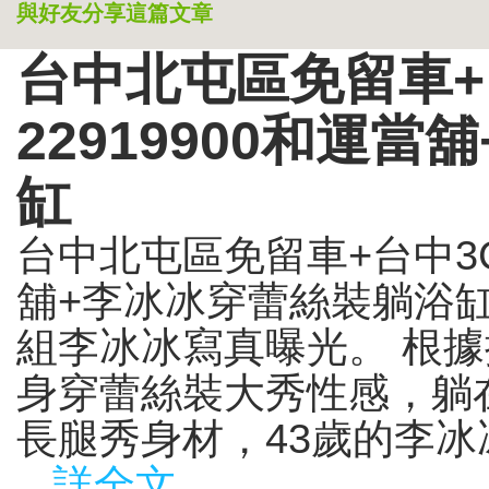
與好友分享這篇文章
台中北屯區免留車+
22919900和運
缸
台中北屯區免留車+台中3C
舖+李冰冰穿蕾絲裝躺浴缸 
組李冰冰寫真曝光。 根
身穿蕾絲裝大秀性感，躺
長腿秀身材，43歲的李冰冰
...詳全文