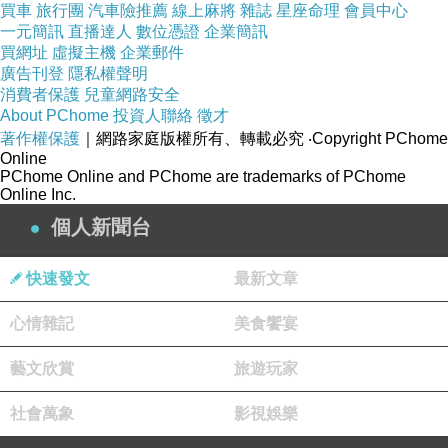
買車
旅行團
汽車險推薦
線上麻將
雜誌
星座命理
會員中心
一元簡訊
直播達人
數位憑證
企業簡訊
買網址
虛擬主機
企業郵件
廣告刊登
隱私權聲明
消費者保護
兒童網路安全
About PChome
投資人聯絡
徵才
著作權保護
｜網路家庭版權所有、轉載必究
‧Copyright PChome
Online
PChome Online and PChome are trademarks of PChome
Online Inc.
個人新聞台
快速發文
最新文章
心情雜記
美食饗宴
藝文欣賞
旅遊玩家
社會萬象
影視娛樂