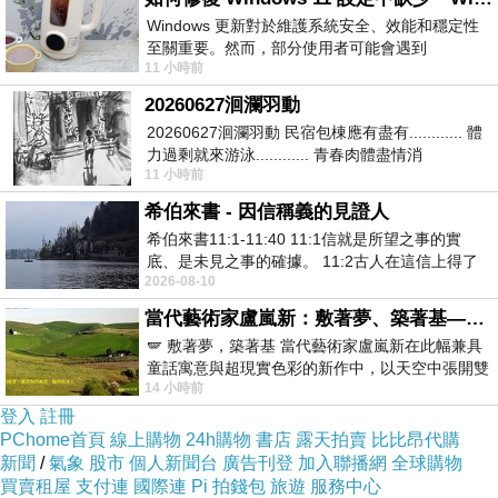
Windows 更新對於維護系統安全、效能和穩定性
PS.若您家裡有0~4歲的小朋友，
點我進入索取免
至關重要。然而，部分使用者可能會遇到
11 小時前
Windows 11 設定應用程式中缺少「Windows 更
費《迪士尼美語世界試用包》
新」
20260627洄瀾羽動
20260627洄瀾羽動 民宿包棟應有盡有............ 體
↓↓↓限量特優價格按鈕↓↓↓
力過剩就來游泳............ 青春肉體盡情消
11 小時前
磨............ 晚餐不必
旅遊資訊
>
希伯來書 - 因信稱義的見證人
希伯來書11:1-11:40 11:1信就是所望之事的實
底、是未見之事的確據。 11:2古人在這信上得了
2026-08-10
美好的證據。 11:3我們因着信、就知道
當代藝術家盧嵐新：敷著夢、築著基——讓筆觸成為存在過的證據，將相遇的溫度熔鑄成新的模樣
🪽 敷著夢，築著基 當代藝術家盧嵐新在此幅兼具
童話寓意與超現實色彩的新作中，以天空中張開雙
14 小時前
翼的神聖形象與地面上聚集的人群對話，
登入
註冊
PChome首頁
線上購物
24h購物
書店
露天拍賣
比比昂代購
新聞
/
氣象
股市
個人新聞台
廣告刊登
加入聯播網
全球購物
買賣租屋
支付連
國際連
Pi 拍錢包
旅遊
服務中心