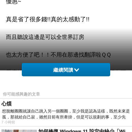
優惠~
真是省了很多錢!!真的太感動了!!
而且聽說這邊是可以全世界訂房
也太方便了吧！！不用在那邊找翻譯啦ＱＱ
繼續閱讀
馬度拉特里汽車旅館 (Mado Latree) 的介紹在下
面
你可能感興趣的文章
如果有興趣到這附近玩的，不妨可以看看喔！
心煩
想脫離圈圈就讓自己跳入另一個圈圈，至少我是認為這樣，既然未來是
以下是 馬度拉特里汽車旅館 (M
優雅
ado Latree)
孤，那就給自己寂，雖然目前有所牽掛，但是可以規劃的事，至少先
7 小時前
的介紹 如果也跟我一樣喜歡不妨看看喔!
如何修復 Windows 11 設定中缺少「Windows 更新」？