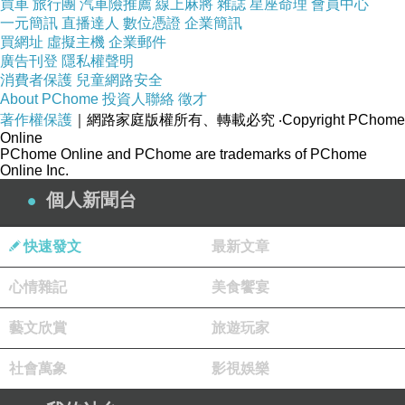
買車
旅行團
汽車險推薦
線上麻將
雜誌
星座命理
會員中心
一元簡訊
直播達人
數位憑證
企業簡訊
↓↓↓限量特優價格按鈕↓↓↓
買網址
虛擬主機
企業郵件
廣告刊登
隱私權聲明
消費者保護
兒童網路安全
About PChome
投資人聯絡
徵才
著作權保護
｜網路家庭版權所有、轉載必究
‧Copyright PChome
Online
PChome Online and PChome are trademarks of PChome
Online Inc.
個人新聞台
快速發文
最新文章
心情雜記
美食饗宴
藝文欣賞
旅遊玩家
社會萬象
影視娛樂