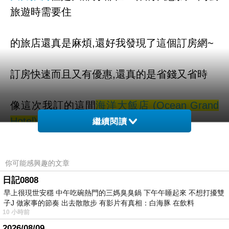
旅遊時需要住
的旅店還真是麻煩,還好我發現了這個訂房網~
訂房快速而且又有優惠,還真的是省錢又省時
像這次我訂的這間
海洋大飯店 (Ocean Grand
Hotel)
超推薦的因為
繼續閱讀
服務態度親切~
住起來的感覺就好像在
你可能感興趣的文章
日記0808
自己家一樣可以讓我覺得很放鬆又自在如果有
早上很現世安穩 中午吃碗熱門的三媽臭臭鍋 下午午睡起來 不想打擾雙
喜歡的話
子J 做家事的節奏 出去散散步 有影片有真相：白海豚 在飲料
10 小時前
2026/08/09