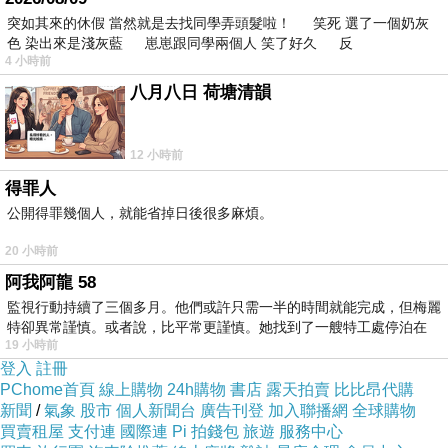
不妨來看看
突如其來的休假 當然就是去找同學弄頭髮啦！ 笑死 選了一個奶灰
色 染出來是淺灰藍 崽崽跟同學兩個人 笑了好久 反
而且聽說這邊是可以全世界訂房
4 小時前
八月八日 荷塘清韻
也太方便了吧！！不用在那邊找翻譯啦ＱＱ
12 小時前
海洋大飯店 (Ocean Grand Hotel) 的介紹在下面
得罪人
公開得罪幾個人，就能省掉日後很多麻煩。
如果有興趣到這附近玩的，不妨可以看看喔！
20 小時前
阿我阿龍 58
以下是 海洋大飯店 (Ocean Grand Hotel) 的介紹
監視行動持續了三個多月。他們或許只需一半的時間就能完成，但梅麗
特卻異常謹慎。或者說，比平常更謹慎。她找到了一艘特工處停泊在
如果也跟我一樣喜歡不妨看看喔!
19 小時前
登入
註冊
PChome首頁
線上購物
24h購物
書店
露天拍賣
比比昂代購
PS.若您家裡有0~4歲的小朋友，
點我進入索取免
新聞
/
氣象
股市
個人新聞台
廣告刊登
加入聯播網
全球購物
費《迪士尼美語世界試用包》
買賣租屋
支付連
國際連
Pi 拍錢包
旅遊
服務中心