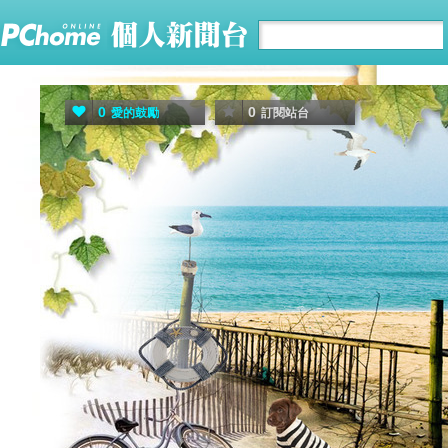
0
0
愛的鼓勵
訂閱站台