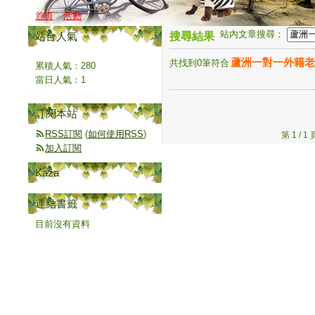
首頁
活動
站內文章搜尋：
站台人氣
搜尋結果
蘆洲一對一外籍老
共找到0筆符合
累積人氣：
280
當日人氣：
1
訂閱本站
RSS訂閱
(
如何使用RSS
)
第 1 /
加入訂閱
Kaza
連結書籤
目前沒有資料