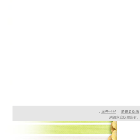
廣告刊登
消費者保護
．
．
網路家庭版權所有、轉載必究