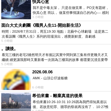
快其心意
我不是中毒太深， 只是在做笑果， PO文有題材，
快其心意 而以， 做某些事情讓自己的內心--- 感到
3 小時前
愉快。
面白大丈夫劇團《職男人生11-開始新生活》
時間：2026年7月31日，周五19:30 地點：北藝中心球劇場 這是第二
次看該團《職男人生》系列的現場演出，感覺新鮮度、喜劇感
5 小時前
。讀後。
看完三樓的老宅2雖然明天才有後記其實中間到第三集有停更幾天才又
繼續 續更讓我那時又重新看一次因為三樓寫的故事 都需要沉浸且要帶
5 小時前
有
2026.08.06
AMK - 山頂公仔波板糖
6 小時前
希伯來書 - 離棄真道的後果
希伯來書10:26-10:31 10:26因為我們得知真道以
後、若故意犯罪、贖罪的祭就再沒有了． 10:27惟