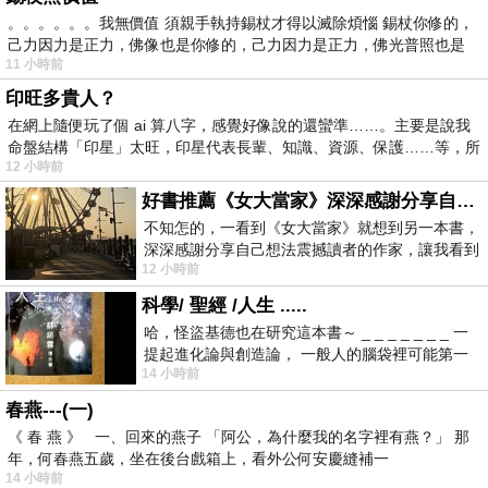
。。。。。。我無價值 須親手執持錫杖才得以滅除煩惱 錫杖你修的，
己力因力是正力，佛像也是你修的，己力因力是正力，佛光普照也是
11 小時前
印旺多貴人？
在網上隨便玩了個 ai 算八字，感覺好像說的還蠻準……。主要是說我
命盤結構「印星」太旺，印星代表長輩、知識、資源、保護……等，所
12 小時前
好書推薦《女大當家》深深感謝分享自己想法震撼讀者的作家，讓我看到不同樣貌的家庭！
不知怎的，一看到《女大當家》就想到另一本書，
深深感謝分享自己想法震撼讀者的作家，讓我看到
12 小時前
不同樣貌的家庭！ 《女大
科學/ 聖經 /人生 .....
哈，怪盜基德也在研究這本書～ _ _ _ _ _ _ _ 一
提起進化論與創造論， 一般人的腦袋裡可能第一
14 小時前
時間就有「 進化論很科
春燕---(一)
《 春 燕 》 一、回來的燕子 「阿公，為什麼我的名字裡有燕？」 那
年，何春燕五歲，坐在後台戲箱上，看外公何安慶縫補一
14 小時前