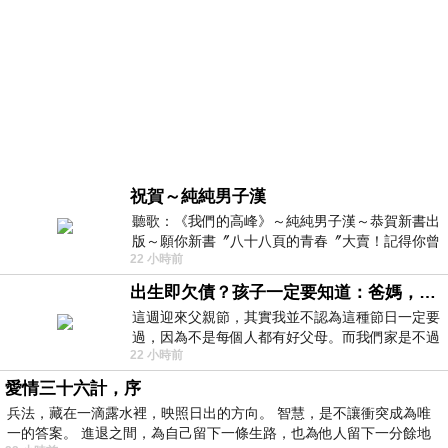
祝賀～純純男子漢
聽歌：《我們的高峰》～純純男子漢～恭賀新書出
版～願你新書〞八十八頁的青春〞大賣！記得你曾
22 小時前
經在我的版留言…「好讚的圖^^感覺大家
出生即欠債？孩子一定要知道：爸媽，其實我不欠你們
這週迎來父親節，其實我並不認為這種節日一定要
過，因為不是每個人都有好父母。而我們家是不過
22 小時前
節的，平時也沒什麼儀式感，生活趨近冷
愛情三十六計，序
兵法，藏在一滴露水裡，映照日出的方向。 智慧，是不讓衝突成為唯
一的答案。 進退之間，為自己留下一條生路，也為他人留下一分餘地