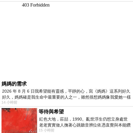
媽媽的需求
2026 年 8 月 6 日我希望能有靈感，平靜的心，寫《媽媽》這系列好久
好久，媽媽確是我生命中最重要的人之一，雖然很想媽媽像我愛她一樣
14 小時前
等待與希望
紅色大地，莊喆，1990。亂世浮生仍想立身處世
老老實實做人撫著心跳聽音辨位依憑直覺與本能鑽
15 小時前
向裂隙的亮處探索另一個心聲另一個共鳴的