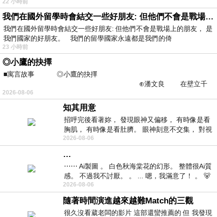
22 小時前
我們在國外留學時會結交一些好朋友: 但他們不會是戰場上的朋友
我們在國外留學時會結交一些好朋友: 但他們不會是戰場上的朋友， 是
我們國家的好朋友。 我們的留學國家永遠都是我們的倚
23 小時前
◎小鷹的抉擇
■寓言故事 ◎小鷹的抉擇
⊕潘文良 在壁立千
2026-08-06
仞的懸崖上，有一座遮天蔽
知其用意
招呼完後看著妳， 發現眼神又偏移， 有時像是看
胸肌， 有時像是看肚臍。 眼神刻意不交集， 對視
2026-08-06
視線不對齊， 讓我很難不
…
⋯⋯ Ai製圖 。 白色秋海棠花的幻形。 整體很Ai質
感。 不過我不討厭。 。 ... 嗯，我滿意了！ 。 🐻
2026-08-06
昨中
隨著時間演進越來越難Match的三觀
很久沒看葳老闆的影片 這部還蠻推薦的 但 我發現