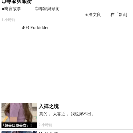
◎專家與頭銜
■寓言故事 ◎專家與頭銜
⊕潘文良 在「新創
1 小時前
之谷」裡——
入禪之境
真的， 太靠近， 我也尿不出。
2 小時前