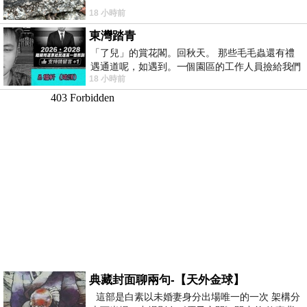
18 小時前
東灣踏青
「了兒」的賞花閣。回秋天。 那些毛毛蟲還有禮
遇通道呢，如遇到。一個園區的工作人員撿給我們
18 小時前
細賞。
典藏封面聊兩句-【天外金球】
這部是白素以未婚妻身分出場唯一的一次 架構分