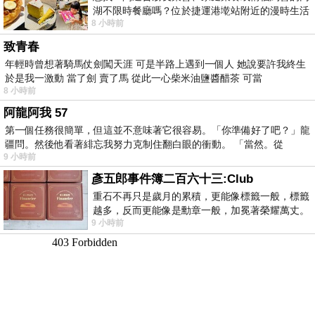
湖不限時餐廳嗎？位於捷運港墘站附近的漫時生活
8 小時前
內湖店，從捷運站步行約4分鐘即可抵
致青春
年輕時曾想著騎馬仗劍闖天涯 可是半路上遇到一個人 她說要許我終生
於是我一激動 當了劍 賣了馬 從此一心柴米油鹽醬醋茶 可當
8 小時前
阿龍阿我 57
第一個任務很簡單，但這並不意味著它很容易。「你準備好了吧？」龍
疆問。然後他看著緋忘我努力克制住翻白眼的衝動。 「當然。從
9 小時前
彥五郎事件簿二百六十三:Club
重石不再只是歲月的累積，更能像標籤一般，標籤
越多，反而更能像是勳章一般，加冕著榮耀萬丈。
9 小時前
習慣一如縱容，成了再難輕輕放下的罪證