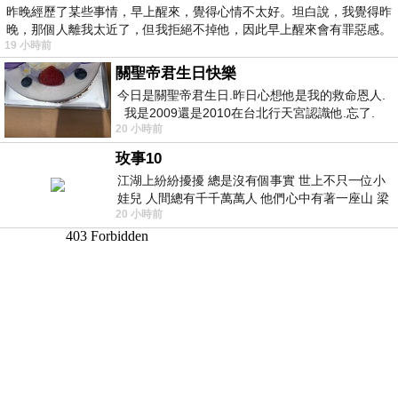
昨晚經歷了某些事情，早上醒來，覺得心情不太好。坦白說，我覺得昨
晚，那個人離我太近了，但我拒絕不掉他，因此早上醒來會有罪惡感。
19 小時前
關聖帝君生日快樂
今日是關聖帝君生日.昨日心想他是我的救命恩人.
我是2009還是2010在台北行天宮認識他.忘了.
20 小時前
一個奇摩交友的網友學
玫事10
江湖上紛紛擾擾 總是沒有個事實 世上不只一位小
娃兒 人間總有千千萬萬人 他們心中有著一座山 梁
20 小時前
山佛山泰華衡恆嵩 一山之高