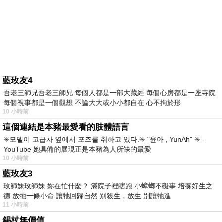
藍玫友4
吾老三師兄吾老三師兄 每個人都是一部大藏經 每個心房都是一座寺院
每個視事都是一個觀想 不論大大或小小都自在 心不拘於形
10 小時前
這個連結是本豬最愛看的肢體語言
✳️모델이 고급차 옆에서 포즈를 취하고 있다.✳️ "윤아 , YunAh" ✳️ -
YouTube 她具備的展現正是本豬為人所缺的最愛
10 小時前
藍玫友3
玫師妹玫師妹 妳在忙什麼？ 滿院子裡瞎跑 小蟑螂不礙事 培養好生之
德 放牠一條小命 讓牠回歸自然 別殺生，放生 別讓牠進
11 小時前
錫杖無價值