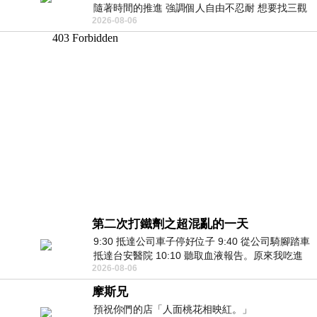
隨著時間的推進 強調個人自由不忍耐 想要找三觀
2026-08-06
接近的不要說對象 連朋友都超
第二次打鐵劑之超混亂的一天
9:30 抵達公司車子停好位子 9:40 從公司騎腳踏車
抵達台安醫院 10:10 聽取血液報告。原來我吃進
2026-08-06
去的 B12 彌可保並非沒有吸收而是超
摩斯兄
預祝你們的店「人面桃花相映紅。」