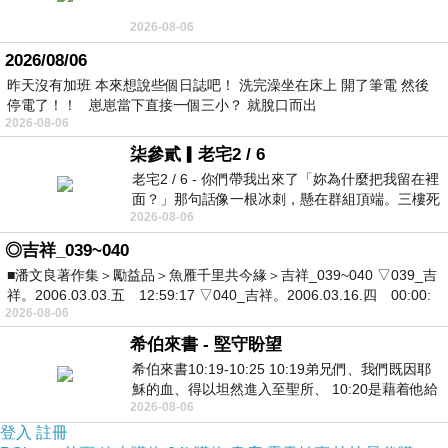
2026-08-06
2026/08/06
昨天沒有加班 本來想說些個日誌吧！ 洗完澡坐在床上 開了筆電 然後
停電了！！ 崽崽當下直接一個三小？ 就脫口而出
2026-08-06
柒參貳▎老宅2 / 6
老宅2 / 6 - 你們帶我出來了「妳為什麼把我留在裡
面？」那句話像一根冰刺，懸在群組頂端。三樓死
2026-08-06
死盯著照片裡的人。那個人確實站在
◎吉祥_039~040
■潘文良著作集＞勵益品＞魚雁千里共今緣＞吉祥_039~040 ▽039_吉
祥。2006.03.03.五 12:59:17 ▽040_吉祥。2006.03.16.四 00:00:
2026-08-06
希伯來書 - 堅守盼望
希伯來書10:19-10:25 10:19弟兄們、我們既因耶
穌的血、得以坦然進入至聖所、 10:20是藉着他給
2026-08-06
我們開了一條又新又活的路從幔子經過
登入
註冊