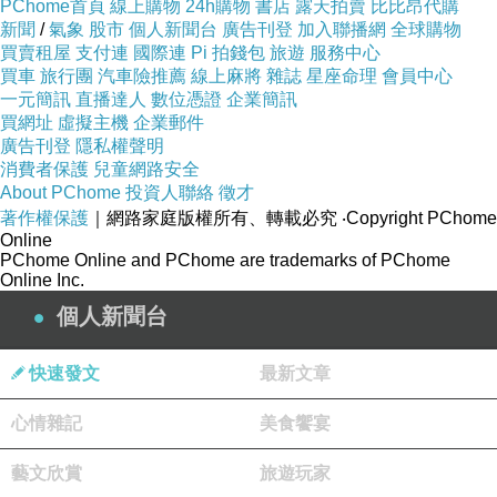
PChome首頁
線上購物
24h購物
書店
露天拍賣
比比昂代購
新聞
/
氣象
股市
個人新聞台
廣告刊登
加入聯播網
全球購物
買賣租屋
支付連
國際連
Pi 拍錢包
旅遊
服務中心
買車
旅行團
汽車險推薦
線上麻將
雜誌
星座命理
會員中心
一元簡訊
直播達人
數位憑證
企業簡訊
買網址
虛擬主機
企業郵件
廣告刊登
隱私權聲明
消費者保護
兒童網路安全
About PChome
投資人聯絡
徵才
著作權保護
｜網路家庭版權所有、轉載必究
‧Copyright PChome
Online
PChome Online and PChome are trademarks of PChome
Online Inc.
個人新聞台
快速發文
最新文章
心情雜記
美食饗宴
藝文欣賞
旅遊玩家