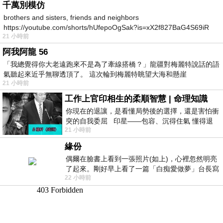
千萬別模仿
brothers and sisters, friends and neighbors
https://youtube.com/shorts/hUfepoOgSak?is=xX2f827BaG4S69iR
21 小時前
https
阿我阿龍 56
「我總覺得你大老遠跑來不是為了牽線搭橋？」龍疆對梅麗特說話的語
氣聽起來近乎無聊透頂了。 這次輪到梅麗特眺望大海和懸崖
21 小時前
工作上官印相生的柔順智慧 | 命理知識
你現在的退讓，是看懂局勢後的選擇，還是害怕衝
突的自我委屈 印星——包容、沉得住氣 懂得退
21 小時前
一步觀察，不會
緣份
偶爾在臉書上看到一張照片(如上)，心裡忽然明亮
了起來。剛好早上看了一篇「白痴愛做夢」台長寫
22 小時前
的貼文，在回顧年輕時瘋狂愛上