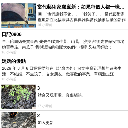
當代藝術家盧嵐新：如果每個人都一樣，這世界該有多無聊？
🏛️ 「他們說我不像。」「我笑了。」 當代藝術家
盧嵐新在此幅兼具古典典雅與當代抽象語彙的新作
16 小時前
中，以沈靜的藍色空間為背景，描繪了
日記0806
早上陪周媽去買東西 先去全聯買生菜、山葵、沙拉 然後走在保安市場
她買番茄、南瓜子 我與認識的攤販大姊們打招呼 又被周媽唸：
16 小時前
媽媽的優點
2026 年 8 月 6 日媽媽從前在《北窗內外》散文中寫到理想的遊俠生
活：不結婚、不生孩子、交女朋友、做喜歡的事業、單獨遊走江
16 小時前
湖⋯⋯，
3
站台又玩嘢啦。真傷腦筋。
17 小時前
2
加入更新......