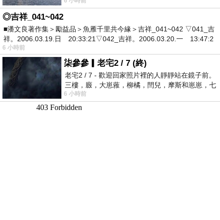
6 小時前
有戰懼等候審判和那燒滅眾敵人的烈火
◎吉祥_041~042
■潘文良著作集＞勵益品＞魚雁千里共今緣＞吉祥_041~042 ▽041_吉
祥。2006.03.19.日 20:33:21▽042_吉祥。2006.03.20.一 13:47:2
6 小時前
柒參參▎老宅2 / 7 (終)
老宅2 / 7 - 歡迎回家照片裡的人靜靜站在鏡子前。
三樓，廄，大崽蕥，柳橘，閆兒，摩斯和崽崽，七
6 小時前
個人整整齊齊地站在鏡框之外，如同