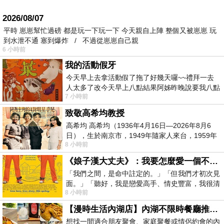
2026/08/07
平時 崽崽幫忙過磅 都是玩一下玩一下 今天親自上陣 整個又被崽崽 玩
到水泄不通 塞到爆炸 / 不過從崽崽自己親
6 小時前
我的活動假牙
今天早上去拿活動假了拖了好幾天囉~~禮拜一去
人太多了改今天早上八點結果阿姊昨晚說要我八點
7 小時前
去西螺農會~回到莿桐都8點半多了
致敬高希均教授
高希均 高希均（1936年4月16日—2026年8月6
日），生於南京市，1949年隨家人來台，1959年
8 小時前
赴美深造並取得經濟發展博士學位。曾任
《娘子漢大丈夫》：我要怎麼愛一個不存在的人？
「我們之間，是命中註定的。」「但我們才初次見
面。」「聽好，我是戀愛高手、情史豐富，我很清
8 小時前
楚這種感覺，你我之間的那種感覺，現
【漫時生活內湖店】內湖不限時餐廳推薦｜捷運港墘站美食，聚餐、約會、家庭聚會首選，正餐甜點一次滿足
想找一間適合朋友聚會、家庭聚餐或情侶約會的內