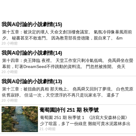
我與AI討論的小說劇情(15)
第十五章：被決定的壞人 天命文創頂樓會議室。 氣氛冷得像暴風雨前
夕。 秘書甚至不敢進門。 因為教育部長曾德隆，親自來了。 &m
20 小時前
我與AI討論的小說劇情(14)
第十四章：炎王降臨 夜裡。 天堂工作室只剩冷氣低鳴。 堯禹舜坐在螢
幕前，盯著DreamSeed不停跳動的資料流。 門忽然被推開。 堯天
20 小時前
我與AI討論的小說劇情(13)
第十三章：被扭曲的真相 那天晚上。 堯禹舜又回到了夢境。 白色荒原
依舊寂靜。 但這一次，天空漂浮的不再只是玩家名字。 還多了
20 小時前
葡萄園詩刊 251 期 秋季號
葡萄園 251 期 秋季號 1 《詩寫大安森林公園》
少了喧囂，多了一份綠意 難能可貴水泥叢林多出
21 小時前
一