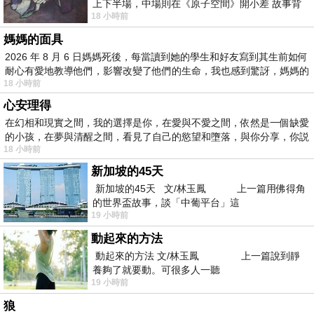
上下半場，中場則在《原子空間》開小差 故事背
18 小時前
景影射西藏境外流亡 地下組織
媽媽的面具
2026 年 8 月 6 日媽媽死後，每當讀到她的學生和好友寫到其生前如何
耐心有愛地教導他們，影響改變了他們的生命，我也感到驚訝，媽媽的
18 小時前
心安理得
在幻相和現實之間，我的選擇是你，在愛與不愛之間，依然是一個缺愛
的小孩，在夢與清醒之間，看見了自己的慾望和墮落，與你分享，你説
18 小時前
新加坡的45天
新加坡的45天 文/林玉鳳 上一篇用佛得角
的世界盃故事，談「中葡平台」這
19 小時前
動起來的方法
動起來的方法 文/林玉鳳 上一篇說到靜
養夠了就要動。可很多人一聽
19 小時前
狼