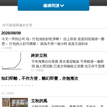
繼續閱讀
你可能感興趣的文章
iPhone 7/7 Plus防撞氣墊透明TPU手機保護殼
2026/08/08
今天一早到公司 哇~ 打包清的好乾淨啊！ 但上班前 崽崽到現場掃一圈
恩～ 打包的人好可憐喔！ 因為不用一個小時 崽崽又搞到水
2 小時前
終於立秋
可有海豚白白靠攏 再次遙迢氣旋 可再饒過一遍窮
非買不可的理由
弱 雖人間活動 已達文明極致之浪費 但又何干質樸
17 小時前
者 只能白白陪葬
知幻即離，不作方便，離幻即覺，亦無漸次
。。。。。。。。。。
16 小時前
★四角氣墊科技，防摔抗震
立秋的風
立秋日的風，刮得好熱。 軍事演習，不外出。 高