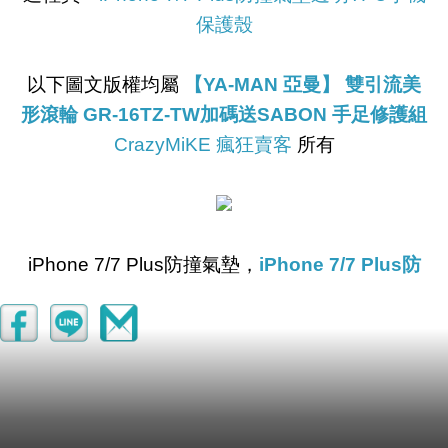
保護殼
以下圖文版權均屬
【YA-MAN 亞曼】 雙引流美
形滾輪 GR-16TZ-TW加碼送SABON 手足修護組
CrazyMiKE 瘋狂賣客
所有
iPhone 7/7 Plus防撞氣墊，
iPhone 7/7 Plus防
撞氣墊透明TPU手機保護殼
，四角氣墊科技，防
摔抗震