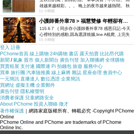
雄越來越精彩。。。 晚上的夜市越來越熱鬧。 秋
★精選進口環保環保TPU材質，晶瑩剔透
11 小時前
天的風刮得很熱 夜遊消暑熱。。。
小護師番外章78 > 福慧雙修 年輕卻有個老靈魂 ㄑ金剛經〉podcast
★高出鏡頭0.2mm，保護更全面
115.6.7 ( 同步存小護師番外章78 感恩日記-今天
心裡特別的感動,因為選課燒腦,line A梳爬, 上完失
15 小時前
智課的她,特來傾
登入
註冊
PChome首頁
線上購物
24h購物
書店
露天拍賣
比比昂代購
新聞
/
氣象
股市
個人新聞台
廣告刊登
加入聯播網
全球購物
買賣租屋
支付連
國際連
Pi 拍錢包
旅遊
服務中心
買車
旅行團
汽車險推薦
線上麻將
雜誌
星座命理
會員中心
一元簡訊
直播達人
數位憑證
企業簡訊
買網址
虛擬主機
企業郵件
廣告刊登
隱私權聲明
消費者保護
兒童網路安全
About PChome
投資人聯絡
徵才
著作權保護
｜網路家庭版權所有、轉載必究
‧Copyright PChome
Online
PChome Online and PChome are trademarks of PChome
Online Inc.