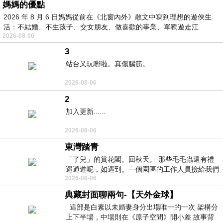
媽媽的優點
2026 年 8 月 6 日媽媽從前在《北窗內外》散文中寫到理想的遊俠生
活：不結婚、不生孩子、交女朋友、做喜歡的事業、單獨遊走江
2026-08-06
湖⋯⋯，
3
站台又玩嘢啦。真傷腦筋。
2026-08-06
2
加入更新......
2026-08-06
東灣踏青
「了兒」的賞花閣。回秋天。 那些毛毛蟲還有禮
遇通道呢，如遇到。一個園區的工作人員撿給我們
2026-08-06
細賞。
典藏封面聊兩句-【天外金球】
這部是白素以未婚妻身分出場唯一的一次 架構分
上下半場，中場則在《原子空間》開小差 故事背