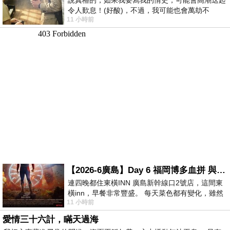
令人歎息！(好酸)，不過，我可能也會萬劫不
11 小時前
復...，每天跪鍵盤還是被判了花心的罪
【2026-6廣島】Day 6 福岡博多血拼 與機場接送少年司機深夜對談
連四晚都住東橫INN 廣島新幹線口2號店，這間東
橫inn，早餐非常豐盛。 每天菜色都有變化，雖然
11 小時前
看到工作人員拿出料理包加熱，但
愛情三十六計，瞞天過海