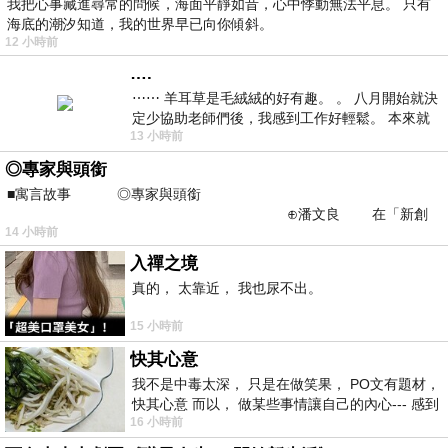
我把心事藏進尋常的問候，海面平靜如昔，心中悸動無法平息。 只有
海底的潮汐知道，我的世界早已向你傾斜。
12 小時前
….
⋯⋯ 羊耳草是毛絨絨的好有趣。 。 八月開始就決
定少協助老師們後，我感到工作好輕鬆。 本來就
13 小時前
不是我的工作啊。 真
◎專家與頭銜
■寓言故事 ◎專家與頭銜
⊕潘文良 在「新創
14 小時前
之谷」裡——
入禪之境
真的， 太靠近， 我也尿不出。
15 小時前
快其心意
我不是中毒太深， 只是在做笑果， PO文有題材，
快其心意 而以， 做某些事情讓自己的內心--- 感到
16 小時前
愉快。