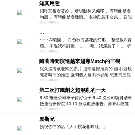
知其用意
招呼完後看著妳， 發現眼神又偏移， 有時像是看
胸肌， 有時像是看肚臍。 眼神刻意不交集， 對視
2026-08-06
視線不對齊， 讓我很難不
…
⋯⋯ Ai製圖 。 白色秋海棠花的幻形。 整體很Ai質
感。 不過我不討厭。 。 ... 嗯，我滿意了！ 。 🐻
2026-08-06
昨中
隨著時間演進越來越難Match的三觀
很久沒看葳老闆的影片 這部還蠻推薦的 但 我發現
隨著時間的推進 強調個人自由不忍耐 想要找三觀
2026-08-06
接近的不要說對象 連朋友都超
第二次打鐵劑之超混亂的一天
9:30 抵達公司車子停好位子 9:40 從公司騎腳踏車
抵達台安醫院 10:10 聽取血液報告。原來我吃進
2026-08-06
去的 B12 彌可保並非沒有吸收而是超
摩斯兄
預祝你們的店「人面桃花相映紅。」