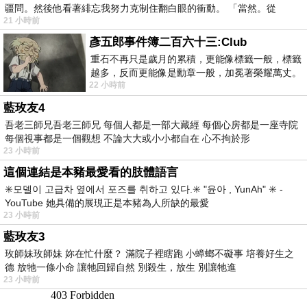
疆問。然後他看著緋忘我努力克制住翻白眼的衝動。 「當然。從
21 小時前
彥五郎事件簿二百六十三:Club
重石不再只是歲月的累積，更能像標籤一般，標籤
越多，反而更能像是勳章一般，加冕著榮耀萬丈。
22 小時前
習慣一如縱容，成了再難輕輕放下的罪證
藍玫友4
吾老三師兄吾老三師兄 每個人都是一部大藏經 每個心房都是一座寺院
每個視事都是一個觀想 不論大大或小小都自在 心不拘於形
23 小時前
這個連結是本豬最愛看的肢體語言
✳️모델이 고급차 옆에서 포즈를 취하고 있다.✳️ "윤아 , YunAh" ✳️ -
YouTube 她具備的展現正是本豬為人所缺的最愛
23 小時前
藍玫友3
玫師妹玫師妹 妳在忙什麼？ 滿院子裡瞎跑 小蟑螂不礙事 培養好生之
德 放牠一條小命 讓牠回歸自然 別殺生，放生 別讓牠進
23 小時前