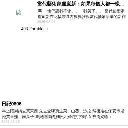
當代藝術家盧嵐新：如果每個人都一樣，這世界該有多無聊？
🏛️ 「他們說我不像。」「我笑了。」 當代藝術家
盧嵐新在此幅兼具古典典雅與當代抽象語彙的新作
2026-08-06
中，以沈靜的藍色空間為背景，描繪了
日記0806
早上陪周媽去買東西 先去全聯買生菜、山葵、沙拉 然後走在保安市場
她買番茄、南瓜子 我與認識的攤販大姊們打招呼 又被周媽唸：
2026-08-06