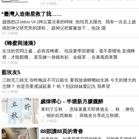
10 小時前
者 只能白白陪葬
*臺灣人造衛星救了我……
趙德恕(Zoldos Ur.)神父還活著的時候: 他怕見太陽光 我有一次去上趙
德恕神父研究所的課程， 趙神父把窗簾放下， 他說:陽
10 小時前
《蜂蜜與漣漪》
生活的苦悶之處，必有其蜂蜜。 你說要學習蜜獾，毫不畏懼地 直搗蜂
窩，才能親嚐。 甚至練一身鐵布衫、金鐘罩， 在暴風雨來襲
10 小時前
藍玫友5
三師兄三師兄 你昨晚說不可以殺生 要我放過蟑螂給生路 今天的燉大肉
怎辦？ 你是否要虔誠茹素？ 蛤？別說師妹愛記仇 我希望
10 小時前
歲律禪心 - 半塘新月朦朧醉
來到了立秋 ， 意味著夏天即將過去 ， 秋 ，揪也
， 物於此而揪歛 ， 與格友分享此立秋聯。
11 小時前
88節讀88頁的青春
說真格的，如果我要寫我的情史，可能會高潮迭起