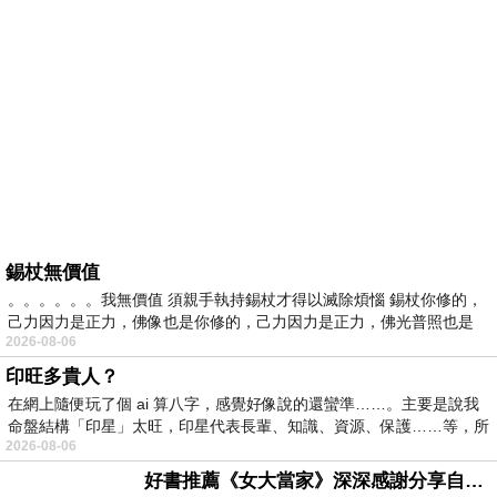
錫杖無價值
。。。。。。我無價值 須親手執持錫杖才得以滅除煩惱 錫杖你修的，
己力因力是正力，佛像也是你修的，己力因力是正力，佛光普照也是
2026-08-06
印旺多貴人？
在網上隨便玩了個 ai 算八字，感覺好像說的還蠻準……。主要是說我
命盤結構「印星」太旺，印星代表長輩、知識、資源、保護……等，所
2026-08-06
好書推薦《女大當家》深深感謝分享自己想法震撼讀者的作家，讓我看到不同樣貌的家庭！