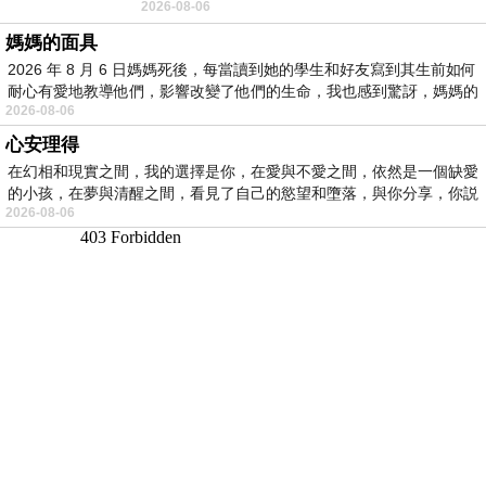
2026-08-06
景影射西藏境外流亡 地下組織
媽媽的面具
2026 年 8 月 6 日媽媽死後，每當讀到她的學生和好友寫到其生前如何
耐心有愛地教導他們，影響改變了他們的生命，我也感到驚訝，媽媽的
2026-08-06
心安理得
在幻相和現實之間，我的選擇是你，在愛與不愛之間，依然是一個缺愛
的小孩，在夢與清醒之間，看見了自己的慾望和墮落，與你分享，你説
2026-08-06