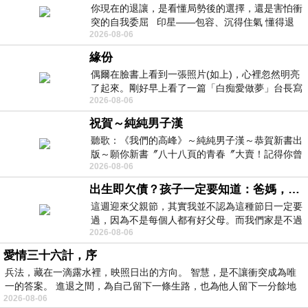
你現在的退讓，是看懂局勢後的選擇，還是害怕衝
突的自我委屈 印星——包容、沉得住氣 懂得退
2026-08-06
一步觀察，不會
緣份
偶爾在臉書上看到一張照片(如上)，心裡忽然明亮
了起來。剛好早上看了一篇「白痴愛做夢」台長寫
2026-08-06
的貼文，在回顧年輕時瘋狂愛上
祝賀～純純男子漢
聽歌：《我們的高峰》～純純男子漢～恭賀新書出
版～願你新書〞八十八頁的青春〞大賣！記得你曾
2026-08-06
經在我的版留言…「好讚的圖^^感覺大家
出生即欠債？孩子一定要知道：爸媽，其實我不欠你們
這週迎來父親節，其實我並不認為這種節日一定要
過，因為不是每個人都有好父母。而我們家是不過
2026-08-06
節的，平時也沒什麼儀式感，生活趨近冷
愛情三十六計，序
兵法，藏在一滴露水裡，映照日出的方向。 智慧，是不讓衝突成為唯
一的答案。 進退之間，為自己留下一條生路，也為他人留下一分餘地
2026-08-06