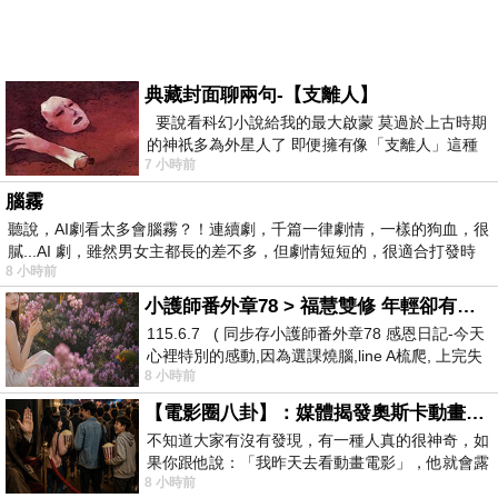
典藏封面聊兩句-【支離人】
要說看科幻小說給我的最大啟蒙 莫過於上古時期
的神祇多為外星人了 即便擁有像「支離人」這種
7 小時前
驚世駭俗的神通法門 也未必讀
腦霧
聽說，AI劇看太多會腦霧？！連續劇，千篇一律劇情，一樣的狗血，很
膩...AI 劇，雖然男女主都長的差不多，但劇情短短的，很適合打發時
8 小時前
小護師番外章78 > 福慧雙修 年輕卻有個老靈魂 ㄑ金剛經〉podcast
115.6.7 ( 同步存小護師番外章78 感恩日記-今天
心裡特別的感動,因為選課燒腦,line A梳爬, 上完失
8 小時前
智課的她,特來傾
【電影圈八卦】：媒體揭發奧斯卡動畫項目投票醜聞！好萊塢為什麼看不起動畫電影？
不知道大家有沒有發現，有一種人真的很神奇，如
果你跟他說：「我昨天去看動畫電影」，他就會露
8 小時前
出一種慈祥的微笑，然後問你是不是陪小