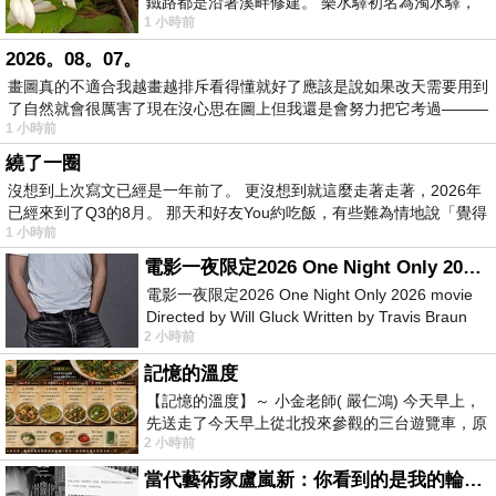
鐵路都是沿著溪畔修建。 樂水驛初名為濁水驛，
1 小時前
但因與臺鐵集集線車站同名，於1953
2026。08。07。
畫圖真的不適合我越畫越排斥看得懂就好了應該是說如果改天需要用到
了自然就會很厲害了現在沒心思在圖上但我還是會努力把它考過———
1 小時前
繞了一圈
沒想到上次寫文已經是一年前了。 更沒想到就這麼走著走著，2026年
已經來到了Q3的8月。 那天和好友You約吃飯，有些難為情地說「覺得
1 小時前
電影一夜限定2026 One Night Only 2026 movie
電影一夜限定2026 One Night Only 2026 movie
Directed by Will Gluck Written by Travis Braun
2 小時前
Starring Monica Barbaro
記憶的溫度
【記憶的溫度】～ 小金老師( 嚴仁鴻) 今天早上，
先送走了今天早上從北投來參觀的三台遊覽車，原
2 小時前
以為展場已經差不多要安靜下來，卻發
當代藝術家盧嵐新：你看到的是我的輪廓，還是你的故事？——藏在藍色裡的希望與光