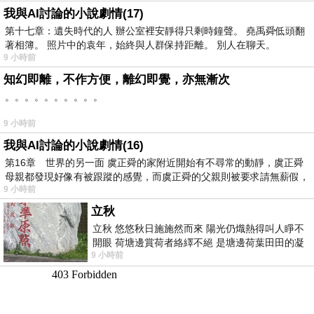
我與AI討論的小說劇情(17)
第十七章：遺失時代的人 辦公室裡安靜得只剩時鐘聲。 堯禹舜低頭翻
著相簿。 照片中的袁年，始終與人群保持距離。 別人在聊天。
9 小時前
知幻即離，不作方便，離幻即覺，亦無漸次
。。。。。。。。。。
9 小時前
我與AI討論的小說劇情(16)
第16章 世界的另一面 虞正舜的家附近開始有不尋常的動靜，虞正舜
母親都發現好像有被跟蹤的感覺，而虞正舜的父親則被要求請無薪假，
9 小時前
立秋
立秋 悠悠秋日施施然而來 陽光仍熾熱得叫人睜不
開眼 荷塘邊賞荷者絡繹不絕 是塘邊荷葉田田的凝
9 小時前
望 風中飄逸的是映日荷花別樣紅