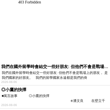
我們在國外留學時會結交一些好朋友: 但他們不會是戰場上的朋友
我們在國外留學時會結交一些好朋友: 但他們不會是戰場上的朋友， 是
我們國家的好朋友。 我們的留學國家永遠都是我們的倚
2026-08-06
◎小鷹的抉擇
■寓言故事 ◎小鷹的抉擇
⊕潘文良 在壁立千
2026-08-06
仞的懸崖上，有一座遮天蔽