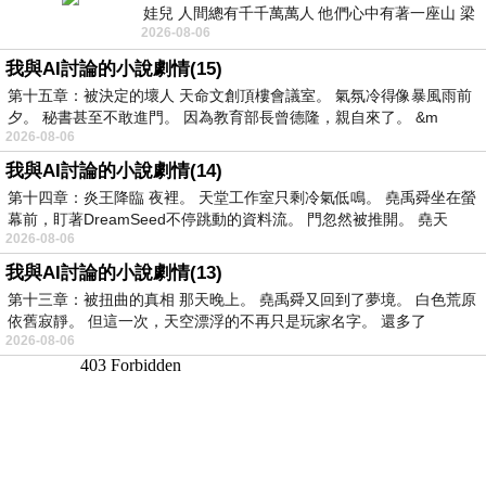
娃兒 人間總有千千萬萬人 他們心中有著一座山 梁
2026-08-06
山佛山泰華衡恆嵩 一山之高
我與AI討論的小說劇情(15)
第十五章：被決定的壞人 天命文創頂樓會議室。 氣氛冷得像暴風雨前
夕。 秘書甚至不敢進門。 因為教育部長曾德隆，親自來了。 &m
2026-08-06
我與AI討論的小說劇情(14)
第十四章：炎王降臨 夜裡。 天堂工作室只剩冷氣低鳴。 堯禹舜坐在螢
幕前，盯著DreamSeed不停跳動的資料流。 門忽然被推開。 堯天
2026-08-06
我與AI討論的小說劇情(13)
第十三章：被扭曲的真相 那天晚上。 堯禹舜又回到了夢境。 白色荒原
依舊寂靜。 但這一次，天空漂浮的不再只是玩家名字。 還多了
2026-08-06