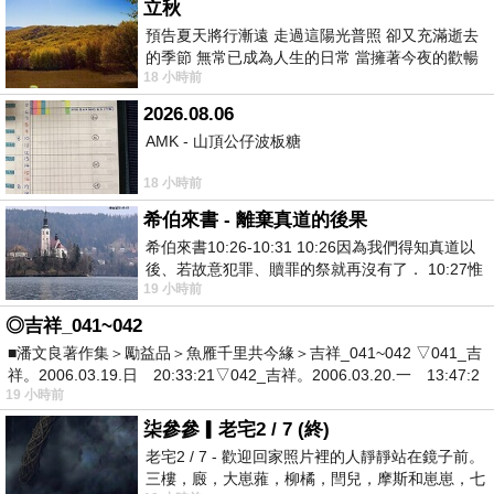
立秋
預告夏天將行漸遠 走過這陽光普照 卻又充滿逝去
的季節 無常已成為人生的日常 當擁著今夜的歡暢
18 小時前
舒心 轉眼驟成昨日 而明晨 太陽
2026.08.06
AMK - 山頂公仔波板糖
18 小時前
希伯來書 - 離棄真道的後果
希伯來書10:26-10:31 10:26因為我們得知真道以
後、若故意犯罪、贖罪的祭就再沒有了． 10:27惟
19 小時前
有戰懼等候審判和那燒滅眾敵人的烈火
◎吉祥_041~042
■潘文良著作集＞勵益品＞魚雁千里共今緣＞吉祥_041~042 ▽041_吉
祥。2006.03.19.日 20:33:21▽042_吉祥。2006.03.20.一 13:47:2
19 小時前
柒參參▎老宅2 / 7 (終)
老宅2 / 7 - 歡迎回家照片裡的人靜靜站在鏡子前。
三樓，廄，大崽蕥，柳橘，閆兒，摩斯和崽崽，七