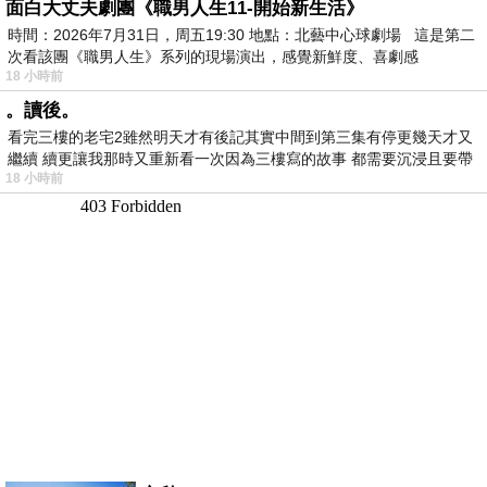
面白大丈夫劇團《職男人生11-開始新生活》
時間：2026年7月31日，周五19:30 地點：北藝中心球劇場 這是第二
次看該團《職男人生》系列的現場演出，感覺新鮮度、喜劇感
18 小時前
。讀後。
看完三樓的老宅2雖然明天才有後記其實中間到第三集有停更幾天才又
繼續 續更讓我那時又重新看一次因為三樓寫的故事 都需要沉浸且要帶
18 小時前
有