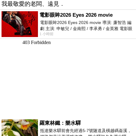
我最敬愛的老闆、遠見．
電影眼眸2026 Eyes 2026 movie
電影眼眸2026 Eyes 2026 movie 導演: 廉智浩 編
劇 主演: 申敏兒 / 金南熙 / 李承勇 / 金英雅 電影眼
1 小時前
眸2026描述攝影師徐珍因遺
羅東林鐵：樂水驛
抵達樂水驛前會先經過5-7號隧道及橫越碼崙溪，