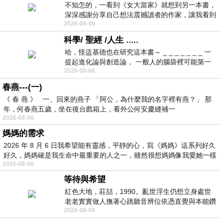
不知怎的，一看到《女大當家》就想到另一本書，
深深感謝分享自己想法震撼讀者的作家，讓我看到
2026-08-06
不同樣貌的家庭！ 《女大
科學/ 聖經 /人生 .....
哈，怪盜基德也在研究這本書～ _ _ _ _ _ _ _ 一
提起進化論與創造論， 一般人的腦袋裡可能第一
2026-08-06
時間就有「 進化論很科
春燕---(一)
《 春 燕 》 一、回來的燕子 「阿公，為什麼我的名字裡有燕？」 那
年，何春燕五歲，坐在後台戲箱上，看外公何安慶縫補一
2026-08-06
媽媽的需求
2026 年 8 月 6 日我希望能有靈感，平靜的心，寫《媽媽》這系列好久
好久，媽媽確是我生命中最重要的人之一，雖然很想媽媽像我愛她一樣
2026-08-06
等待與希望
紅色大地，莊喆，1990。亂世浮生仍想立身處世
老老實實做人撫著心跳聽音辨位依憑直覺與本能鑽
2026-08-06
向裂隙的亮處探索另一個心聲另一個共鳴的