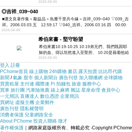
2026-08-06
死盯著照片裡的人。那個人確實站在
◎吉祥_039~040
■潘文良著作集＞勵益品＞魚雁千里共今緣＞吉祥_039~040 ▽039_吉
祥。2006.03.03.五 12:59:17 ▽040_吉祥。2006.03.16.四 00:00:
2026-08-06
希伯來書 - 堅守盼望
希伯來書10:19-10:25 10:19弟兄們、我們既因耶
穌的血、得以坦然進入至聖所、 10:20是藉着他給
2026-08-06
我們開了一條又新又活的路從幔子經過
登入
註冊
PChome首頁
線上購物
24h購物
書店
露天拍賣
比比昂代購
新聞
/
氣象
股市
個人新聞台
廣告刊登
加入聯播網
全球購物
買賣租屋
支付連
國際連
Pi 拍錢包
旅遊
服務中心
買車
旅行團
汽車險推薦
線上麻將
雜誌
星座命理
會員中心
一元簡訊
直播達人
數位憑證
企業簡訊
買網址
虛擬主機
企業郵件
廣告刊登
隱私權聲明
消費者保護
兒童網路安全
About PChome
投資人聯絡
徵才
著作權保護
｜網路家庭版權所有、轉載必究
‧Copyright PChome