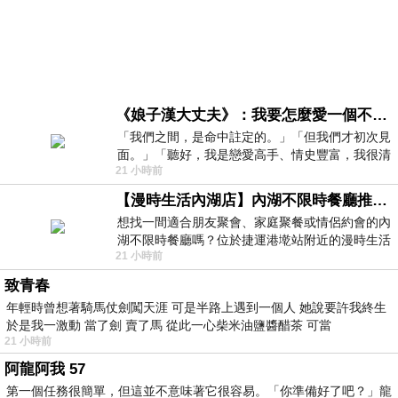
《娘子漢大丈夫》：我要怎麼愛一個不存在的人？
「我們之間，是命中註定的。」「但我們才初次見
面。」「聽好，我是戀愛高手、情史豐富，我很清
21 小時前
楚這種感覺，你我之間的那種感覺，現
【漫時生活內湖店】內湖不限時餐廳推薦｜捷運港墘站美食，聚餐、約會、家庭聚會首選，正餐甜點一次滿足
想找一間適合朋友聚會、家庭聚餐或情侶約會的內
湖不限時餐廳嗎？位於捷運港墘站附近的漫時生活
21 小時前
內湖店，從捷運站步行約4分鐘即可抵
致青春
年輕時曾想著騎馬仗劍闖天涯 可是半路上遇到一個人 她說要許我終生
於是我一激動 當了劍 賣了馬 從此一心柴米油鹽醬醋茶 可當
21 小時前
阿龍阿我 57
第一個任務很簡單，但這並不意味著它很容易。「你準備好了吧？」龍