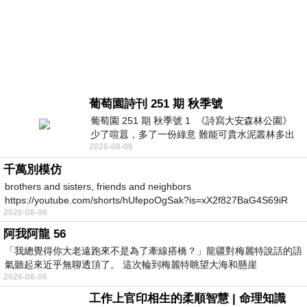
葡萄園詩刊 251 期 秋季號
葡萄園 251 期 秋季號 1 《詩寫大安森林公園》
少了喧囂，多了一份綠意 難能可貴水泥叢林多出
2026-08-06
一
千萬別模仿
brothers and sisters, friends and neighbors
https://youtube.com/shorts/hUfepoOgSak?is=xX2f827BaG4S69iR
2026-08-06
https
阿我阿龍 56
「我總覺得你大老遠跑來不是為了牽線搭橋？」龍疆對梅麗特說話的語
氣聽起來近乎無聊透頂了。 這次輪到梅麗特眺望大海和懸崖
2026-08-06
工作上官印相生的柔順智慧 | 命理知識