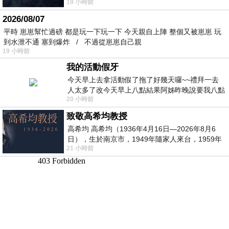
19 小時前
個人整整齊齊地站在鏡框之外，如同
2026/08/07
平時 崽崽幫忙過磅 都是玩一下玩一下 今天親自上陣 整個又被崽崽 玩
到水泄不通 塞到爆炸 / 不過從崽崽自己親
19 小時前
我的活動假牙
今天早上去拿活動假了拖了好幾天囉~~禮拜一去
人太多了改今天早上八點結果阿姊昨晚說要我八點
20 小時前
去西螺農會~回到莿桐都8點半多了
致敬高希均教授
高希均 高希均（1936年4月16日—2026年8月6
日），生於南京市，1949年隨家人來台，1959年
21 小時前
赴美深造並取得經濟發展博士學位。曾任