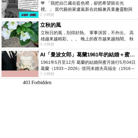
💙 「我把自己藏在藍色裡，卻把希望留在光
裡。」 當代藝術家盧嵐新在此幅兼具童趣靈動與
2 小時前
抽象韻味的新作中，用湛藍的羽翼般色塊包覆著
立秋的風
立秋日的風，刮得好熱。 軍事演習，不外出。 高
雄越來越精彩。。。 晚上的夜市越來越熱鬧。 秋
4 小時前
天的風刮得很熱 夜遊消暑熱。。。
AI「曼波女郎」葛蘭1961年的結婚＋蜜月旅行 #戀上老電影 #葛蘭 #粟子
1961年5月至12月 葛蘭的結婚與蜜月旅行5月04日
葛蘭（1933～2026）偕同未婚夫高福全（1916～
7 小時前
2004）乘郵輪赴倫敦6月15日於英國倫敦St.S