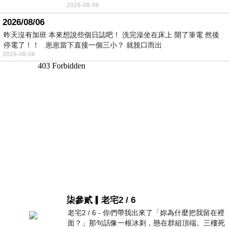
2026-08-06
2026/08/06
昨天沒有加班 本來想說些個日誌吧！ 洗完澡坐在床上 開了筆電 然後
停電了！！ 崽崽當下直接一個三小？ 就脫口而出
2026-08-06
柒參貳▎老宅2 / 6
老宅2 / 6 - 你們帶我出來了「妳為什麼把我留在裡
面？」那句話像一根冰刺，懸在群組頂端。三樓死