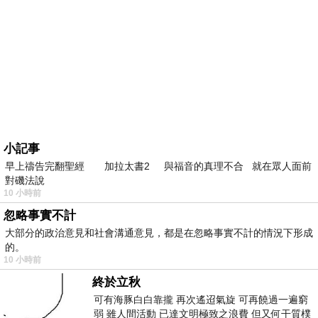
小記事
早上禱告完翻聖經 加拉太書2 與福音的真理不合 就在眾人面前
對磯法說
10 小時前
忽略事實不計
大部分的政治意見和社會溝通意見，都是在忽略事實不計的情況下形成
的。
10 小時前
終於立秋
可有海豚白白靠攏 再次遙迢氣旋 可再饒過一遍窮
弱 雖人間活動 已達文明極致之浪費 但又何干質樸