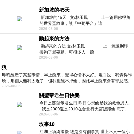
新加坡的45天
新加坡的45天 文/林玉鳳 上一篇用佛得角
的世界盃故事，談「中葡平台」這
2026-08-06
動起來的方法
動起來的方法 文/林玉鳳 上一篇說到靜
養夠了就要動。可很多人一聽
2026-08-06
狼
昨晚經歷了某些事情，早上醒來，覺得心情不太好。坦白說，我覺得昨
晚，那個人離我太近了，但我拒絕不掉他，因此早上醒來會有罪惡感。
2026-08-06
關聖帝君生日快樂
今日是關聖帝君生日.昨日心想他是我的救命恩人.
我是2009還是2010在台北行天宮認識他.忘了.
2026-08-06
一個奇摩交友的網友學
玫事10
江湖上紛紛擾擾 總是沒有個事實 世上不只一位小