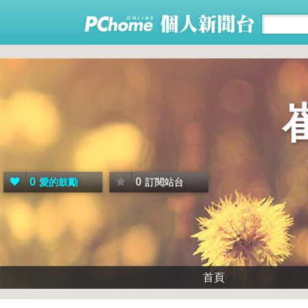
0
0
愛的鼓勵
訂閱站台
首頁