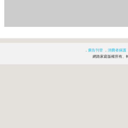
．
廣告刊登
．
消費者保護
網路家庭版權所有、轉載必究 