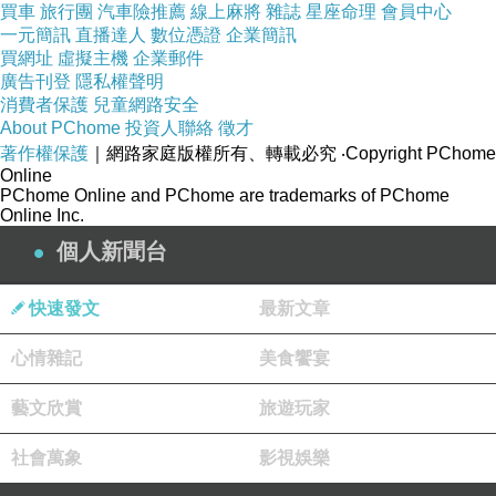
買車
旅行團
汽車險推薦
線上麻將
雜誌
星座命理
會員中心
https://www.wenweipo.com/a/202504/02/AP67ed5465e4b0d2e9809116
一元簡訊
直播達人
數位憑證
企業簡訊
買網址
虛擬主機
企業郵件
a1.html
廣告刊登
隱私權聲明
2025.4.2
，台灣時間22
:04，
日本九州
大隅半島
外海
消費者保護
兒童網路安全
About PChome
發生地震。
投資人聯絡
徵才
著作權保護
｜網路家庭版權所有、轉載必究
‧Copyright PChome
（1）
「中國」的數據為
：
6.2級、深度30公里。
Online
PChome Online and PChome are trademarks of PChome
（2）
「
美國地質調查所（USGS）」的數據為
：
Online Inc.
6.2級、深度26公里
。
個人新聞台
（3）「日本氣象廳」的數據為
：
6.0級、深度40公
里。
快速發文
最新文章
鹿兒島縣、宮崎縣，震度4級。
心情雜記
美食饗宴
藝文欣賞
旅遊玩家
社會萬象
影視娛樂