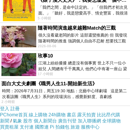
《娘子漢大丈夫》：我要怎麼愛一個不存在的人？
「我們之間，是命中註定的。」「但我們才初次見
面。」「聽好，我是戀愛高手、情史豐富，我很清
「欲界第三天之主」又「地獄之主」，共78劃。
5 小時前
楚這種感覺，你我之間的那種感覺，現
「欲界第三天之主」又「地獄之主」，名為「雙王
隨著時間演進越來越難Match的三觀
很久沒看葳老闆的影片 這部還蠻推薦的 但 我發現
大帝」。
隨著時間的推進 強調個人自由不忍耐 想要找三觀
2026-08-06
接近的不要說對象 連朋友都超
「雙禔大帝」、「雙王大帝」，共78劃。
玫事10
江湖上紛紛擾擾 總是沒有個事實 世上不只一位小
「雙禔大帝（蕭衍）（蕭淑怛）」、「雙王大帝
娃兒 人間總有千千萬萬人 他們心中有著一座山 梁
（包拯）（包悉仁）
」，二尊並列。
17 小時前
山佛山泰華衡恆嵩 一山之高
面白大丈夫劇團《職男人生11-開始新生活》
時間：2026年7月31日，周五19:30 地點：北藝中心球劇場 這是第二
這是「二尊大神」選擇作「第77尊、第78尊降臨寶
次看該團《職男人生》系列的現場演出，感覺新鮮度、喜劇感
島台灣的素食神」的原因。
2 小時前
登入
註冊
PChome首頁
線上購物
24h購物
書店
露天拍賣
比比昂代購
https://news.ltn.com.tw/news/world/breakingnews/5000256
新聞
/
氣象
股市
個人新聞台
廣告刊登
加入聯播網
全球購物
買賣租屋
支付連
國際連
Pi 拍錢包
旅遊
服務中心
https://www.ettoday.net/news/20250402/2936711.htm