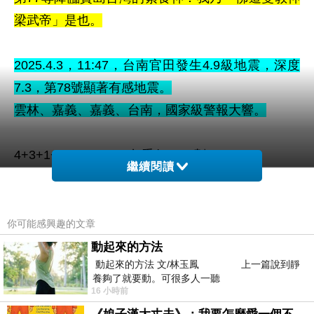
梁武帝」是也。
2025.4.3
，11
:47，台南官田
發生4.9級地震，
深度
7.3，
第78
號顯著有感地震
。
雲林、嘉義、嘉義、台南，國家級警報大響。
4+3+1+1+4+7=20
：包悉仁，20劃
繼續閱讀
4+9=13
：道，13劃
7
：佛，7劃
3
：也，3劃
你可能感興趣的文章
78
：第78尊
動起來的方法
動起來的方法 文/林玉鳳 上一篇說到靜
養夠了就要動。可很多人一聽
第78尊降臨寶島台灣的素食神：我乃「佛道雙教神
16 小時前
包悉仁」是也。