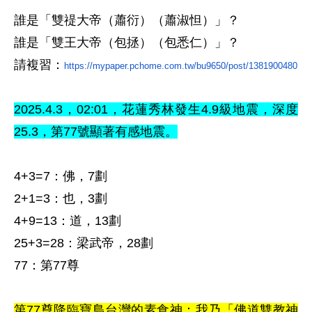
誰是「雙禔大帝（蕭衍）（蕭淑怛）」
？
誰是「雙王大帝（包拯）（包悉仁）」
？
請複習
：
https://mypaper.pchome.com.tw/bu9650/post/1381900480
2025.4.3
，02
:01，花蓮秀林
發生4.9級地震，
深度
25.3，
第77
號顯著有感地震
。
4+3=7
：佛，7劃
2+1=3
：也，3劃
4+9=13
：道，13劃
25+3=28
：梁武帝，28劃
77
：第77尊
第77尊降臨寶島台灣的素食神：我乃「佛道雙教神