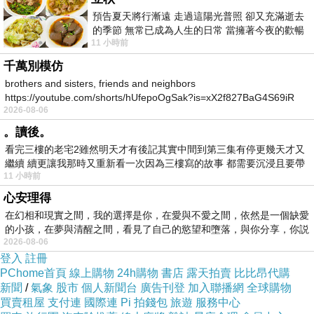
預告夏天將行漸遠 走過這陽光普照 卻又充滿逝去
的季節 無常已成為人生的日常 當擁著今夜的歡暢
「欲界第三天之主」又「地獄之主」，共78劃。
11 小時前
舒心 轉眼驟成昨日 而明晨 太陽
「欲界第三天之主」又「地獄之主」，名為「雙王
千萬別模仿
brothers and sisters, friends and neighbors
大帝」。
https://youtube.com/shorts/hUfepoOgSak?is=xX2f827BaG4S69iR
2026-08-06
https
。讀後。
「雙禔大帝」、「雙王大帝」，共78劃。
看完三樓的老宅2雖然明天才有後記其實中間到第三集有停更幾天才又
「雙禔大帝（蕭衍）（蕭淑怛）」、「雙王大帝
繼續 續更讓我那時又重新看一次因為三樓寫的故事 都需要沉浸且要帶
（包拯）（包悉仁）
」，二尊並列。
11 小時前
有
心安理得
在幻相和現實之間，我的選擇是你，在愛與不愛之間，依然是一個缺愛
這是「二尊大神」選擇作「第77尊、第78尊降臨寶
的小孩，在夢與清醒之間，看見了自己的慾望和墮落，與你分享，你説
2026-08-06
島台灣的素食神」的原因。
登入
註冊
PChome首頁
線上購物
24h購物
書店
露天拍賣
比比昂代購
新聞
/
氣象
股市
個人新聞台
廣告刊登
加入聯播網
全球購物
https://news.ltn.com.tw/news/world/breakingnews/5000256
買賣租屋
支付連
國際連
Pi 拍錢包
旅遊
服務中心
https://www.ettoday.net/news/20250402/2936711.htm