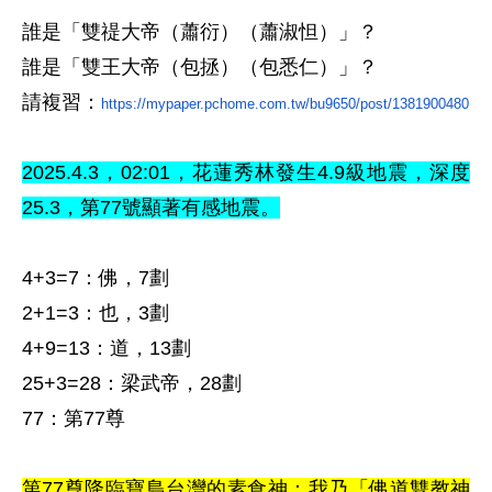
誰是「雙禔大帝（蕭衍）（蕭淑怛）」
？
誰是「雙王大帝（包拯）（包悉仁）」
？
請複習
：
https://mypaper.pchome.com.tw/bu9650/post/1381900480
2025.4.3
，02
:01，花蓮秀林
發生4.9級地震，
深度
25.3，
第77
號顯著有感地震
。
4+3=7
：佛，7劃
2+1=3
：也，3劃
4+9=13
：道，13劃
25+3=28
：梁武帝，28劃
77
：第77尊
第77尊降臨寶島台灣的素食神：我乃「佛道雙教神