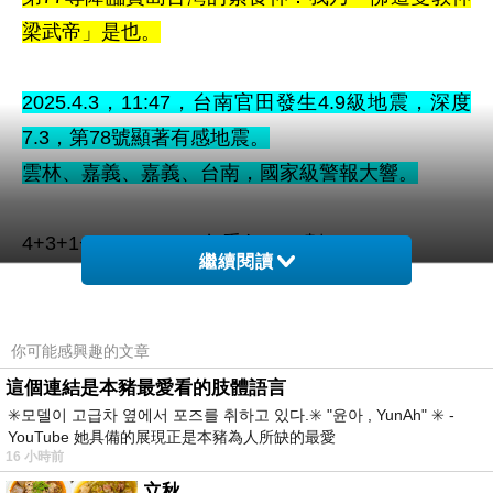
梁武帝」是也。
2025.4.3
，11
:47，台南官田
發生4.9級地震，
深度
7.3，
第78
號顯著有感地震
。
雲林、嘉義、嘉義、台南，國家級警報大響。
4+3+1+1+4+7=20
：包悉仁，20劃
繼續閱讀
4+9=13
：道，13劃
7
：佛，7劃
3
：也，3劃
你可能感興趣的文章
78
：第78尊
這個連結是本豬最愛看的肢體語言
✳️모델이 고급차 옆에서 포즈를 취하고 있다.✳️ "윤아 , YunAh" ✳️ -
YouTube 她具備的展現正是本豬為人所缺的最愛
第78尊降臨寶島台灣的素食神：我乃「佛道雙教神
16 小時前
包悉仁」是也。
立秋