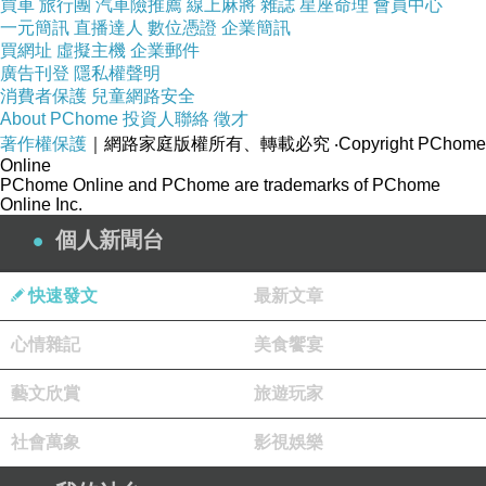
買車
旅行團
汽車險推薦
線上麻將
雜誌
星座命理
會員中心
一元簡訊
https://www.wenweipo.com/a/202504/02/AP67ed5465e4b0d2e9809116
直播達人
數位憑證
企業簡訊
買網址
虛擬主機
企業郵件
a1.html
廣告刊登
隱私權聲明
2025.4.2
，台灣時間22
:04，
日本九州
大隅半島
外海
消費者保護
兒童網路安全
About PChome
投資人聯絡
徵才
發生地震。
著作權保護
｜網路家庭版權所有、轉載必究
‧Copyright PChome
（1）
「中國」的數據為
：
6.2級、深度30公里。
Online
PChome Online and PChome are trademarks of PChome
（2）
「
美國地質調查所（USGS）」的數據為
：
Online Inc.
6.2級、深度26公里
。
個人新聞台
（3）「日本氣象廳」的數據為
：
6.0級、深度40公
快速發文
最新文章
里。
鹿兒島縣、宮崎縣，震度4級。
心情雜記
美食饗宴
藝文欣賞
旅遊玩家
社會萬象
影視娛樂