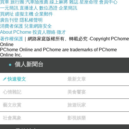
買車
旅行團
汽車險推薦
線上麻將
雜誌
星座命理
會員中心
一元簡訊
直播達人
數位憑證
企業簡訊
買網址
虛擬主機
企業郵件
廣告刊登
隱私權聲明
消費者保護
兒童網路安全
About PChome
投資人聯絡
徵才
著作權保護
｜網路家庭版權所有、轉載必究
‧Copyright PChome
Online
PChome Online and PChome are trademarks of PChome
Online Inc.
個人新聞台
快速發文
最新文章
心情雜記
美食饗宴
藝文欣賞
旅遊玩家
社會萬象
影視娛樂