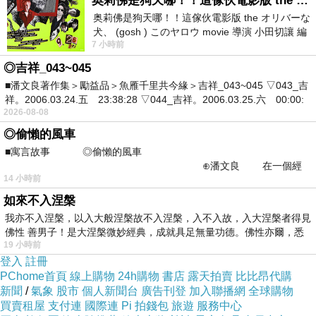
奥莉佛是狗天哪！！這傢伙電影版 the オリバーな犬、 (gosh ) このヤロウ movie
奥莉佛是狗天哪！！這傢伙電影版 the オリバーな
犬、 (gosh ) このヤロウ movie 導演 小田切讓 編
7 小時前
劇: 小田切讓 主演: 小田切讓
◎吉祥_043~045
■潘文良著作集＞勵益品＞魚雁千里共今緣＞吉祥_043~045 ▽043_吉
祥。2006.03.24.五 23:38:28 ▽044_吉祥。2006.03.25.六 00:00:
2026-08-08
◎偷懶的風車
■寓言故事 ◎偷懶的風車
⊕潘文良 在一個經
14 小時前
常颳風的山丘上—&m
如來不入涅槃
我亦不入涅槃，以入大般涅槃故不入涅槃，入不入故，入大涅槃者得見
佛性 善男子！是大涅槃微妙經典，成就具足無量功德。佛性亦爾，悉
19 小時前
登入
註冊
PChome首頁
線上購物
24h購物
書店
露天拍賣
比比昂代購
新聞
/
氣象
股市
個人新聞台
廣告刊登
加入聯播網
全球購物
買賣租屋
支付連
國際連
Pi 拍錢包
旅遊
服務中心