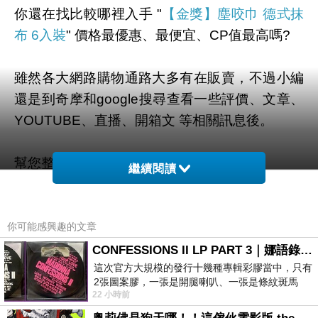
你還在找比較哪裡入手 "
【金獎】塵咬巾 德式抹
布 6入裝
" 價格最優惠、最便宜、CP值最高嗎?
雖然各大網路購物通路大多有在販賣，不過小編
還是到奇摩和google搜尋查看一些評價、文章、
YOUTUBE、直播、開箱文 等相關訊息後。
幫您整理出來在
momo購物網
最划算啦。
繼續閱讀
有需要的網友們可以點擊下面按鈕即可獲得最新
的優惠折扣喔！
你可能感興趣的文章
CONFESSIONS II LP PART 3｜娜語錄II LP PART 3
這次官方大規模的發行十幾種專輯彩膠當中，只有
2張圖案膠，一張是開腿喇叭、一張是條紋斑馬
22 小時前
版；目前官網上只剩澳洲商店AU STORE
=>點此取得優惠<=