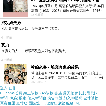
AI「曼波女郎」葛蘭1961年的結婚＋蜜月旅行 #戀上老電影 #葛蘭 #粟子
=>點此取得優惠<=
1961年5月至12月 葛蘭的結婚與蜜月旅行5月04日
葛蘭（1933～2026）偕同未婚夫高福全（1916～
22 小時前
2004）乘郵輪赴倫敦6月15日於英國倫敦St.S
成功與失敗
成功靠不斷找方法，失敗靠不停找藉口。
4 小時前
實力
有實力的人，一般聽不見別人對他們說實話。
3 小時前
一周大事
希伯來書 - 離棄真道的後果
希伯來書10:26-10:31 10:26因為我們得知真道以
後、若故意犯罪、贖罪的祭就再沒有了． 10:27惟
2026-08-07
有戰懼等候審判和那燒滅眾敵人的烈火
美國一名女子在2011年時曾替一名男子進行陰莖
登入
註冊
PChome首頁
線上購物
24h購物
書店
露天拍賣
比比昂代購
增大手術，結果卻造成男子隔日死亡。近日這名
新聞
/
氣象
股市
個人新聞台
廣告刊登
加入聯播網
全球購物
女子又再度出庭，原因是她涉嫌賄賂陪審員。
買賣租屋
支付連
國際連
Pi 拍錢包
旅遊
服務中心