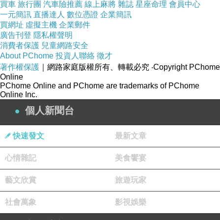
買車
旅行團
汽車險推薦
線上麻將
雜誌
星座命理
會員中心
一元簡訊
直播達人
數位憑證
企業簡訊
英國《每日郵報》報導，美國這名女子凱希雅
買網址
虛擬主機
企業郵件
（Kasia Rivera）近日又被指控涉入一起陪審員
廣告刊登
隱私權聲明
消費者保護
兒童網路安全
賄賂案。有3名陪審員表示，有一名自稱與凱希
About PChome
投資人聯絡
徵才
雅認識的男子，像他們每人賄賂5000美元（約15
著作權保護
｜網路家庭版權所有、轉載必究
‧Copyright PChome
Online
萬台幣），其中2人坦承有收到錢，但凱希雅否
PChome Online and PChome are trademarks of PChome
認涉案。
Online Inc.
個人新聞台
凱希雅在2011年時曾冒充醫生，替一位男性患者
進行陰莖增大手術，將矽膠注入該男的生殖器
快速發文
最新文章
中，結果男子隔日就死亡。凱希雅最終遭到逮
心情雜記
美食饗宴
捕，依過失殺人罪以及非法醫療行為入獄。
藝文欣賞
旅遊玩家
社會萬象
影視娛樂