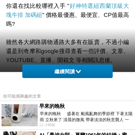
你還在找比較哪裡入手 "
好神特選紐西蘭頂級大
塊牛排 加碼組
" 價格最優惠、最便宜、CP值最高
嗎?
雖然各大網路購物通路大多有在販賣，不過小編
還是到奇摩和google搜尋查看一些評價、文章、
YOUTUBE、直播、開箱文 等相關訊息後。
繼續閱讀
幫您整理出來在
momo購物網
最划算啦。
有需要的網友們可以點擊下面按鈕即可獲得最新
你可能感興趣的文章
的優惠折扣喔！
早來的晚秋
早來的晚秋 盛暑在 颱風亂舞的季節裡 下著太陽
雨 立秋來了 清晨的微風 帶著淡淡的秋意襲人 一
12 小時前
下子 又被赤