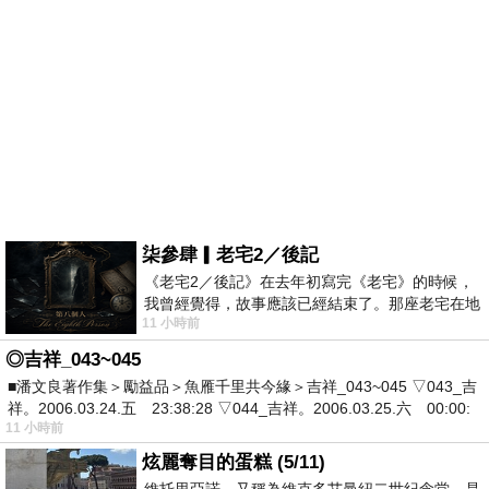
柒參肆▎老宅2／後記
《老宅2／後記》在去年初寫完《老宅》的時候，
我曾經覺得，故事應該已經結束了。那座老宅在地
11 小時前
震中倒塌，七個人終於離開那片黑暗，
◎吉祥_043~045
■潘文良著作集＞勵益品＞魚雁千里共今緣＞吉祥_043~045 ▽043_吉
祥。2006.03.24.五 23:38:28 ▽044_吉祥。2006.03.25.六 00:00:
11 小時前
炫麗奪目的蛋糕 (5/11)
維托里亞諾，又稱為維克多艾曼紐二世紀念堂，是