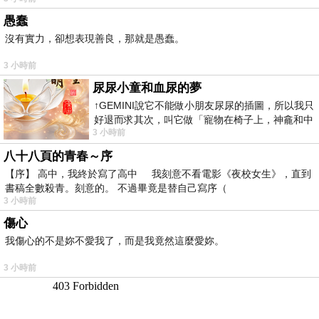
愚蠢
沒有實力，卻想表現善良，那就是愚蠢。
3 小時前
尿尿小童和血尿的夢
↑GEMINI說它不能做小朋友尿尿的插圖，所以我只
好退而求其次，叫它做「寵物在椅子上，神龕和中
3 小時前
年人臉孔」的畫了。 六月底
八十八頁的青春～序
【序】 高中，我終於寫了高中 我刻意不看電影《夜校女生》，直到
書稿全數殺青。刻意的。 不過畢竟是替自己寫序（
3 小時前
傷心
我傷心的不是妳不愛我了，而是我竟然這麼愛妳。
3 小時前