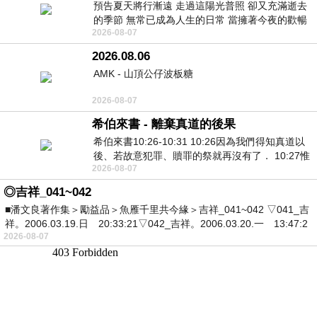
預告夏天將行漸遠 走過這陽光普照 卻又充滿逝去
的季節 無常已成為人生的日常 當擁著今夜的歡暢
2026-08-07
舒心 轉眼驟成昨日 而明晨 太陽
2026.08.06
AMK - 山頂公仔波板糖
2026-08-07
希伯來書 - 離棄真道的後果
希伯來書10:26-10:31 10:26因為我們得知真道以
後、若故意犯罪、贖罪的祭就再沒有了． 10:27惟
2026-08-07
有戰懼等候審判和那燒滅眾敵人的烈火
◎吉祥_041~042
■潘文良著作集＞勵益品＞魚雁千里共今緣＞吉祥_041~042 ▽041_吉
祥。2006.03.19.日 20:33:21▽042_吉祥。2006.03.20.一 13:47:2
2026-08-07