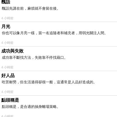
醜話
醜話先講在前，麻煩就不會留在後。
4 小時前
月光
你也可以像月亮一樣，當一名追隨者和補充者，用弱光關注人間。
4 小時前
成功與失敗
成功靠不斷找方法，失敗靠不停找藉口。
4 小時前
好人品
吃苦耐勞，但生活過得卻很一般，這通常是人品好造成的。
4 小時前
點頭稱是
點頭稱是，是合適的抽身離場策略。
4 小時前