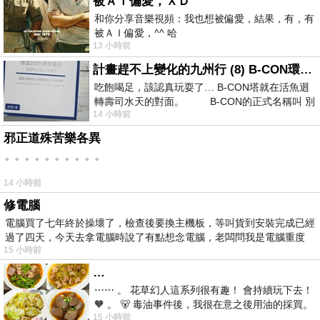
被ＡＩ偏愛，ＸＤ
和你分享音樂視頻：我也想被偏愛，結果，有，有
被ＡＩ偏愛，^^ 哈
13 小時前
計畫趕不上變化的九州行 (8) B-CON環球塔
吃飽喝足，該認真玩耍了… B-CON塔就在活魚迴
轉壽司水天的對面。 B-CON的正式名稱叫 別
14 小時前
邪正道殊苦樂各異
。。。。。。。。。。
14 小時前
修電腦
電腦買了七年終於操壞了，檢查後要換主機板，等叫貨到安裝完成已經
過了四天，今天去拿電腦時說了有點想念電腦，老闆問我是電腦重度
15 小時前
…
⋯⋯ 。 花草幻人這系列很有趣！ 會持續玩下去！
🧡 。 🐻 毒油事件後，我很在意之後用油的採買。
15 小時前
前天購買了我之前就很愛