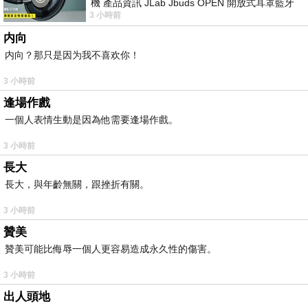
機 產品資訊 JLab Jbuds OPEN 開放式耳罩藍牙
3 小時前
耳機評語：非常有特色，值得喜愛美型工
内向
内向？那只是因为我不喜欢你！
3 小時前
逢場作戲
一個人表情生動是因為他需要逢場作戲。
3 小時前
長大
長大，與年齡無關，跟挫折有關。
3 小時前
贊美
贊美可能比侮辱一個人更容易造成永久性的傷害。
3 小時前
出人頭地