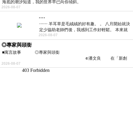
海底的潮汐知道，我的世界早已向你傾斜。
2026-08-07
….
⋯⋯ 羊耳草是毛絨絨的好有趣。 。 八月開始就決
定少協助老師們後，我感到工作好輕鬆。 本來就
2026-08-07
不是我的工作啊。 真
◎專家與頭銜
■寓言故事 ◎專家與頭銜
⊕潘文良 在「新創
2026-08-07
之谷」裡——