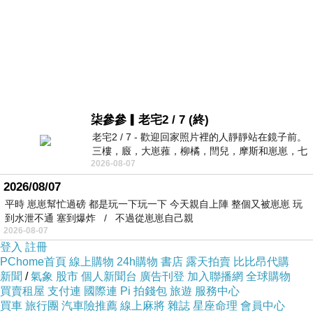
柒參參▎老宅2 / 7 (終)
老宅2 / 7 - 歡迎回家照片裡的人靜靜站在鏡子前。
三樓，廄，大崽蕥，柳橘，閆兒，摩斯和崽崽，七
2026-08-07
個人整整齊齊地站在鏡框之外，如同
2026/08/07
平時 崽崽幫忙過磅 都是玩一下玩一下 今天親自上陣 整個又被崽崽 玩
到水泄不通 塞到爆炸 / 不過從崽崽自己親
2026-08-07
登入
註冊
PChome首頁
線上購物
24h購物
書店
露天拍賣
比比昂代購
新聞
/
氣象
股市
個人新聞台
廣告刊登
加入聯播網
全球購物
買賣租屋
支付連
國際連
Pi 拍錢包
旅遊
服務中心
買車
旅行團
汽車險推薦
線上麻將
雜誌
星座命理
會員中心