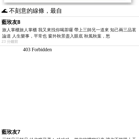
🌊 不刻意的線條，最自
藍玫友8
旅人掌櫃旅人掌櫃 我又來找你喝茶囉 帶上三師兄一道來 知己兩三品茗
論道 人生樂事，平常也 窗外秋景盡入眼底 秋風秋葉，愁
23 分鐘前
藍玫友7