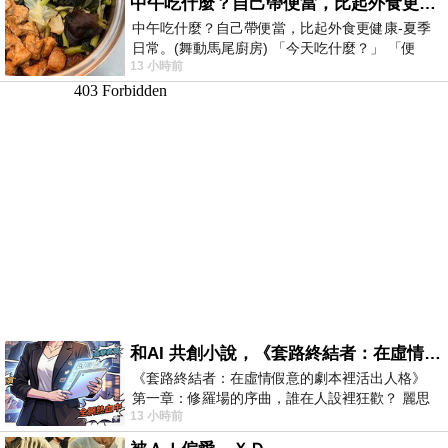
中午吃什麼？自己帶便當，比起外食更健康-夏季日常。(舞動馬尾廚房)
中午吃什麼？自己帶便當，比起外食更健康-夏季
日常。(舞動馬尾廚房) 「今天吃什麼？」 「便
13 小時前
當？麵？還是炒飯？」 每天都在選擇
和AI 共創小說，《套路終結者：在虛情假意的劇本裡活出人格》
《套路終結者：在虛情假意的劇本裡活出人格》
第一章：修羅場的序曲，誰在人設裡狂歡？ 麗思
13 小時前
卡爾頓酒店的總統套房內，燈光昏