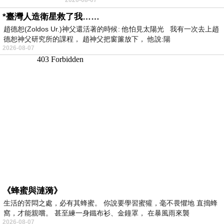
者 只能白白陪葬
*臺灣人造衛星救了我……
趙德恕(Zoldos Ur.)神父還活著的時候: 他怕見太陽光 我有一次去上趙
德恕神父研究所的課程， 趙神父把窗簾放下， 他說:陽
2026-08-07
《蜂蜜與漣漪》
生活的苦悶之處，必有其蜂蜜。 你說要學習蜜獾，毫不畏懼地 直搗蜂
窩，才能親嚐。 甚至練一身鐵布衫、金鐘罩， 在暴風雨來襲
2026-08-07