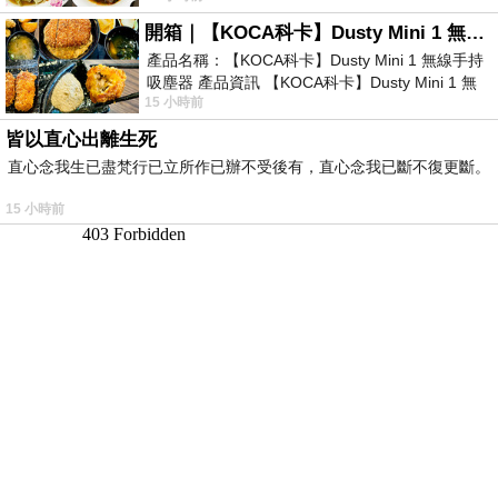
開箱｜【KOCA科卡】Dusty Mini 1 無線手持吸塵器
產品名稱：【KOCA科卡】Dusty Mini 1 無線手持
吸塵器 產品資訊 【KOCA科卡】Dusty Mini 1 無
15 小時前
線手持吸塵器評語： 能吸、能吹兼具兩
皆以直心出離生死
直心念我生已盡梵行已立所作已辦不受後有，直心念我已斷不復更斷。
15 小時前