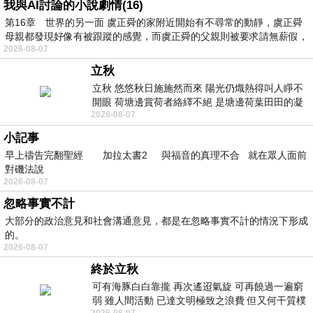
我與AI討論的小說劇情(16)
第16章 世界的另一面 虞正舜的家附近開始有不尋常的動靜，虞正舜
母親都發現好像有被跟蹤的感覺，而虞正舜的父親則被要求請無薪假，
2026-08-07
立秋
立秋 悠悠秋日施施然而來 陽光仍熾熱得叫人睜不
開眼 荷塘邊賞荷者絡繹不絕 是塘邊荷葉田田的凝
2026-08-07
望 風中飄逸的是映日荷花別樣紅
小記事
早上禱告完翻聖經 加拉太書2 與福音的真理不合 就在眾人面前
對磯法說
2026-08-07
忽略事實不計
大部分的政治意見和社會溝通意見，都是在忽略事實不計的情況下形成
的。
2026-08-07
終於立秋
可有海豚白白靠攏 再次遙迢氣旋 可再饒過一遍窮
弱 雖人間活動 已達文明極致之浪費 但又何干質樸
2026-08-07