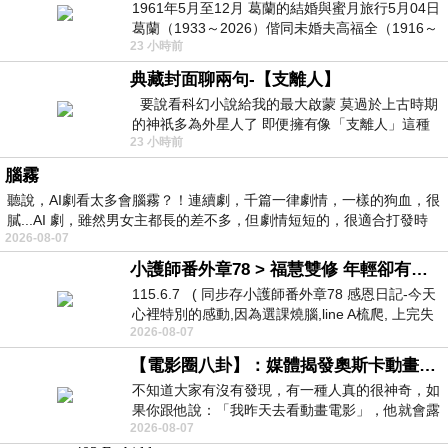
1961年5月至12月 葛蘭的結婚與蜜月旅行5月04日
葛蘭（1933～2026）偕同未婚夫高福全（1916～
23 小時前
2004）乘郵輪赴倫敦6月15日於英國倫敦St.S
典藏封面聊兩句-【支離人】
要說看科幻小說給我的最大啟蒙 莫過於上古時期
的神祇多為外星人了 即便擁有像「支離人」這種
23 小時前
驚世駭俗的神通法門 也未必讀
腦霧
聽說，AI劇看太多會腦霧？！連續劇，千篇一律劇情，一樣的狗血，很
膩...AI 劇，雖然男女主都長的差不多，但劇情短短的，很適合打發時
2026-08-07
小護師番外章78 > 福慧雙修 年輕卻有個老靈魂 ㄑ金剛經〉podcast
115.6.7 ( 同步存小護師番外章78 感恩日記-今天
心裡特別的感動,因為選課燒腦,line A梳爬, 上完失
2026-08-07
智課的她,特來傾
【電影圈八卦】：媒體揭發奧斯卡動畫項目投票醜聞！好萊塢為什麼看不起動畫電影？
不知道大家有沒有發現，有一種人真的很神奇，如
果你跟他說：「我昨天去看動畫電影」，他就會露
2026-08-07
出一種慈祥的微笑，然後問你是不是陪小