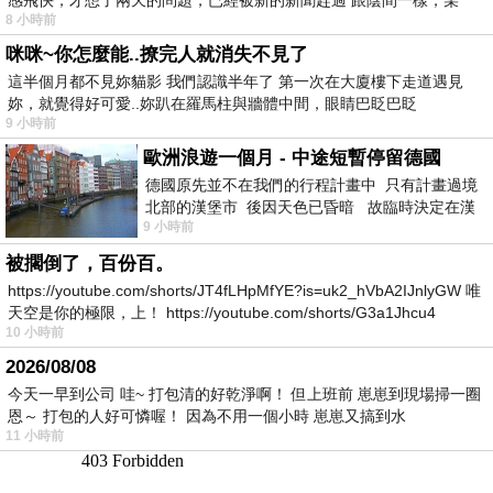
8 小時前
咪咪~你怎麼能..撩完人就消失不見了
這半個月都不見妳貓影 我們認識半年了 第一次在大廈樓下走道遇見
妳，就覺得好可愛..妳趴在羅馬柱與牆體中間，眼睛巴眨巴眨
9 小時前
歐洲浪遊一個月 - 中途短暫停留德國
德國原先並不在我們的行程計畫中 只有計畫過境
北部的漢堡市 後因天色已昏暗 故臨時決定在漢
9 小時前
堡市吃晚餐和過夜
被擱倒了，百份百。
https://youtube.com/shorts/JT4fLHpMfYE?is=uk2_hVbA2IJnlyGW 唯
天空是你的極限，上！ https://youtube.com/shorts/G3a1Jhcu4
10 小時前
2026/08/08
今天一早到公司 哇~ 打包清的好乾淨啊！ 但上班前 崽崽到現場掃一圈
恩～ 打包的人好可憐喔！ 因為不用一個小時 崽崽又搞到水
11 小時前