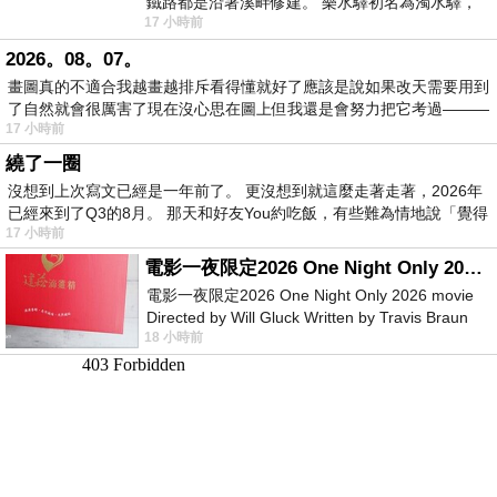
鐵路都是沿著溪畔修建。 樂水驛初名為濁水驛，
17 小時前
但因與臺鐵集集線車站同名，於1953
2026。08。07。
畫圖真的不適合我越畫越排斥看得懂就好了應該是說如果改天需要用到
了自然就會很厲害了現在沒心思在圖上但我還是會努力把它考過———
17 小時前
繞了一圈
沒想到上次寫文已經是一年前了。 更沒想到就這麼走著走著，2026年
已經來到了Q3的8月。 那天和好友You約吃飯，有些難為情地說「覺得
17 小時前
電影一夜限定2026 One Night Only 2026 movie
電影一夜限定2026 One Night Only 2026 movie
Directed by Will Gluck Written by Travis Braun
18 小時前
Starring Monica Barbaro