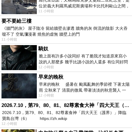
位於義大利羅馬威尼斯廣場和卡比托利歐山之間，
11 小時前
用以紀念統一義大利統一後的的第一位國
要不要給三樓
《牆門的灰》 屋子陰冷 留給牆壁去滲透 牆角的灰 倒流的陰影 大火吞
噬不了 空氣瀰漫著 燒焦的虛無 牆壁上的門
11 小時前
騎奴
脆上面有許多小說同好 有了脆我才知道原來寫小
說的人那麼多 幾乎比讀小說的人還多 有位同好問
12 小時前
了一個問題 她說為什麼高中文學獎的
早來的晚秋
早來的晚秋 盛暑在 颱風亂舞的季節裡 下著太陽
雨 立秋來了 清晨的微風 帶著淡淡的秋意襲人 一
12 小時前
下子 又被赤
2026.7.10，第79、80、81、82尊素食大神「四大天王（護界）」降臨寶島台灣（6）
2026.7.10，第79、80、81、82尊素食神「四大天王（護界）」降臨
寶島台灣（6） https://zh.wikip
12 小時前