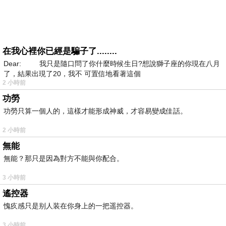
在我心裡你已經是騙子了........
Dear: 我只是隨口問了你什麼時候生日?想說獅子座的你現在八月
了，結果出現了20，我不 可置信地看著這個
2 小時前
功勞
功勞只算一個人的，這樣才能形成神威，才容易變成佳話。
2 小時前
無能
無能？那只是因為對方不能與你配合。
3 小時前
遙控器
愧疚感只是别人装在你身上的一把遥控器。
3 小時前