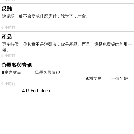
災難
說錯話一般不會變成什麼災難；說對了，才會。
5 小時前
產品
更多時候，你其實不是消費者，你是產品。而且，還是免費提供的那一
種。
5 小時前
◎墨客與青硯
■寓言故事 ◎墨客與青硯
⊕潘文良 一個年輕
6 小時前
的墨客，在京城的古玩肆裡