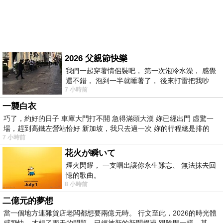
2026 父親節快樂
我們一起穿著情侶裝吧， 第一次泡冷水澡， 感覺
還不錯， 泡到一半就睡著了， 後來打雷把我吵
7 小時前
醒， 手
一襲白衣
巧了，約好的日子 車庫大門打不開 急得滿頭大漢 妳已經出門 虛驚一
場，趕到高鐵左營站恰好 新加坡，我只去過一次 妳的行程總是排的
7 小時前
花火が瞬いて
煙火閃耀， 一支唱出讓你永生難忘、 無法抹去回
憶的歌曲。
8 小時前
二億元的夢想
當一個地方連雜貨店老闆都想要兩億元時。 行文至此，2026的時光體
感飛快，才想了兩天的問題，已經被新的新聞趕過 跟陰間一樣，某