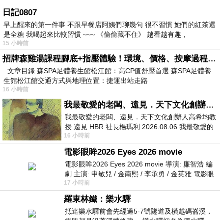
日記0807
早上醒來的第一件事 不跟早餐店阿姨們聊幾句 很不習慣 她們的紅茶還
是全糖 我喝起來比較習慣 ~~~ 《偷偷藏不住》 越看越有趣，
15 小時前
招牌森雞湯課程腳底+指壓體驗！環境、價格、按摩過程全紀錄，森SPA足體養生館松江館最新價格表
文章目錄 森SPA足體養生館松江館：高CP值舒壓首選 森SPA足體養
生館松江館交通方式與地理位置：捷運出站走路
16 小時前
我最敬愛的老闆、遠見．天下文化創辦人高希均教授
我最敬愛的老闆、遠見．天下文化創辦人高希均教
授 遠見 HBR 社長楊瑪利 2026.08.06 我最敬愛的
16 小時前
老闆、遠見．天下文化創辦人高希均教
電影眼眸2026 Eyes 2026 movie
電影眼眸2026 Eyes 2026 movie 導演: 廉智浩 編
劇 主演: 申敏兒 / 金南熙 / 李承勇 / 金英雅 電影眼
17 小時前
眸2026描述攝影師徐珍因遺
羅東林鐵：樂水驛
抵達樂水驛前會先經過5-7號隧道及橫越碼崙溪，