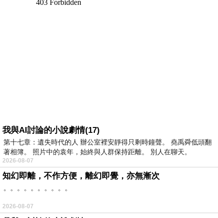
我與AI討論的小說劇情(17)
第十七章：遺失時代的人 辦公室裡安靜得只剩時鐘聲。 堯禹舜低頭翻
著相簿。 照片中的袁年，始終與人群保持距離。 別人在聊天。
2026-08-07
知幻即離，不作方便，離幻即覺，亦無漸次
。。。。。。。。。。
2026-08-07