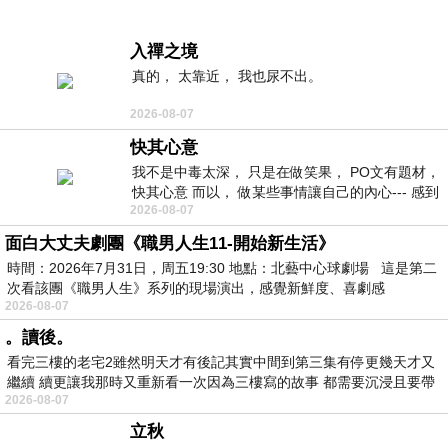
入禪之境
真的， 太靠近， 我也尿不出。
2026-08-07
快其心意
我不是中毒太深， 只是在做笑果， PO文有題材，
快其心意 而以， 做某些事情讓自己的內心--- 感到
2026-08-07
愉快。
面白大丈夫劇團《職男人生11-開始新生活》
時間：2026年7月31日，周五19:30 地點：北藝中心球劇場 這是第二
次看該團《職男人生》系列的現場演出，感覺新鮮度、喜劇感
2026-08-07
。讀後。
看完三樓的老宅2雖然明天才有後記其實中間到第三集有停更幾天才又
繼續 續更讓我那時又重新看一次因為三樓寫的故事 都需要沉浸且要帶
2026-08-07
有
立秋