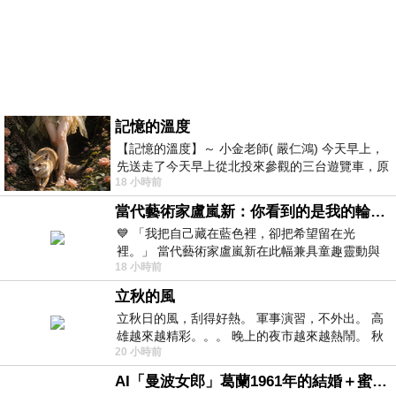
記憶的溫度
【記憶的溫度】～ 小金老師( 嚴仁鴻) 今天早上，
先送走了今天早上從北投來參觀的三台遊覽車，原
18 小時前
以為展場已經差不多要安靜下來，卻發
當代藝術家盧嵐新：你看到的是我的輪廓，還是你的故事？——藏在藍色裡的希望與光
💙 「我把自己藏在藍色裡，卻把希望留在光
裡。」 當代藝術家盧嵐新在此幅兼具童趣靈動與
18 小時前
抽象韻味的新作中，用湛藍的羽翼般色塊包覆著
立秋的風
立秋日的風，刮得好熱。 軍事演習，不外出。 高
雄越來越精彩。。。 晚上的夜市越來越熱鬧。 秋
20 小時前
天的風刮得很熱 夜遊消暑熱。。。
AI「曼波女郎」葛蘭1961年的結婚＋蜜月旅行 #戀上老電影 #葛蘭 #粟子