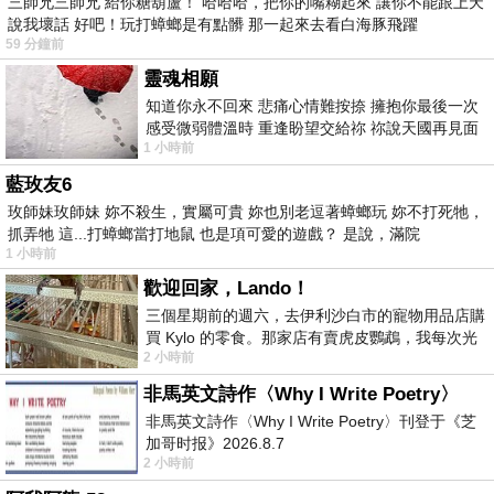
三師兄三師兄 給你糖葫蘆！ 哈哈哈，把你的嘴糊起來 讓你不能跟上天
說我壞話 好吧！玩打蟑螂是有點髒 那一起來去看白海豚飛躍
59 分鐘前
靈魂相願
知道你永不回來 悲痛心情難按捺 擁抱你最後一次
感受微弱體溫時 重逢盼望交給祢 祢說天國再見面
1 小時前
此刻忍淚說別離 他日靈魂再
藍玫友6
玫師妹玫師妹 妳不殺生，實屬可貴 妳也別老逗著蟑螂玩 妳不打死牠，
抓弄牠 這...打蟑螂當打地鼠 也是項可愛的遊戲？ 是說，滿院
1 小時前
歡迎回家，Lando！
三個星期前的週六，去伊利沙白市的寵物用品店購
買 Kylo 的零食。那家店有賣虎皮鸚鵡，我每次光
2 小時前
顧都會去看一下。他們偶爾會引進 C
非馬英文詩作〈Why I Write Poetry〉
非馬英文詩作〈Why I Write Poetry〉刊登于《芝
加哥时报》2026.8.7
2 小時前