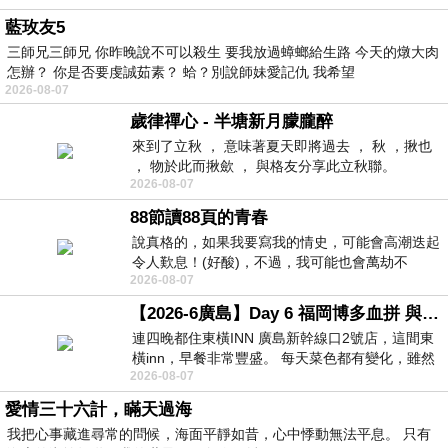
藍玫友5
三師兄三師兄 你昨晚說不可以殺生 要我放過蟑螂給生路 今天的燉大肉
怎辦？ 你是否要虔誠茹素？ 蛤？別說師妹愛記仇 我希望
2026-08-07
歲律禪心 - 半塘新月朦朧醉
來到了立秋 ， 意味著夏天即將過去 ， 秋 ，揪也
， 物於此而揪歛 ， 與格友分享此立秋聯。
2026-08-07
88節讀88頁的青春
說真格的，如果我要寫我的情史，可能會高潮迭起
令人歎息！(好酸)，不過，我可能也會萬劫不
2026-08-07
復...，每天跪鍵盤還是被判了花心的罪
【2026-6廣島】Day 6 福岡博多血拼 與機場接送少年司機深夜對談
連四晚都住東橫INN 廣島新幹線口2號店，這間東
橫inn，早餐非常豐盛。 每天菜色都有變化，雖然
2026-08-07
看到工作人員拿出料理包加熱，但
愛情三十六計，瞞天過海
我把心事藏進尋常的問候，海面平靜如昔，心中悸動無法平息。 只有