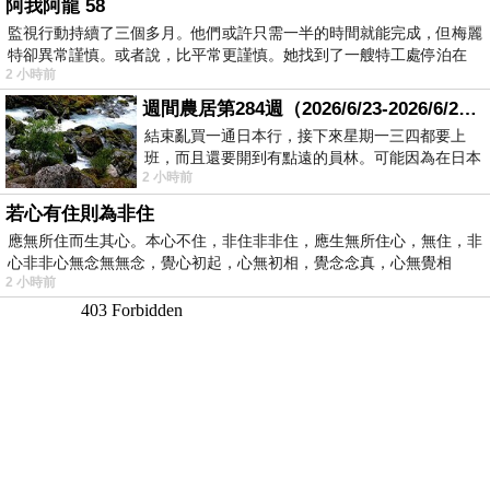
阿我阿龍 58
監視行動持續了三個多月。他們或許只需一半的時間就能完成，但梅麗
特卻異常謹慎。或者說，比平常更謹慎。她找到了一艘特工處停泊在
2 小時前
週間農居第284週（2026/6/23-2026/6/24) 夏至 金黃稻浪洋溢豐收喜悅
結束亂買一通日本行，接下來星期一三四都要上
班，而且還要開到有點遠的員林。可能因為在日本
2 小時前
花不少錢，星期一出門上班時，心裡沒有一
若心有住則為非住
應無所住而生其心。本心不住，非住非非住，應生無所住心，無住，非
心非非心無念無無念，覺心初起，心無初相，覺念念真，心無覺相
2 小時前