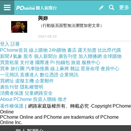
衛斯里大叔的雜記
訂閱
我的
與妳
（行動版頁面暫無法瀏覽加密文章）
2007-08-20
登入
註冊
PChome首頁
線上購物
24h購物
書店
露天拍賣
比比昂代購
新聞
/
氣象
股市
個人新聞台
廣告刊登
加入聯播網
全球購物
買賣租屋
支付連
國際連
Pi 拍錢包
旅遊
服務中心
買車
旅行團
汽車險推薦
線上麻將
雜誌
星座命理
會員中心
一元簡訊
直播達人
數位憑證
企業簡訊
買網址
虛擬主機
企業郵件
廣告刊登
隱私權聲明
消費者保護
兒童網路安全
About PChome
投資人聯絡
徵才
著作權保護
｜網路家庭版權所有、轉載必究
‧Copyright PChome
Online
PChome Online and PChome are trademarks of PChome
Online Inc.