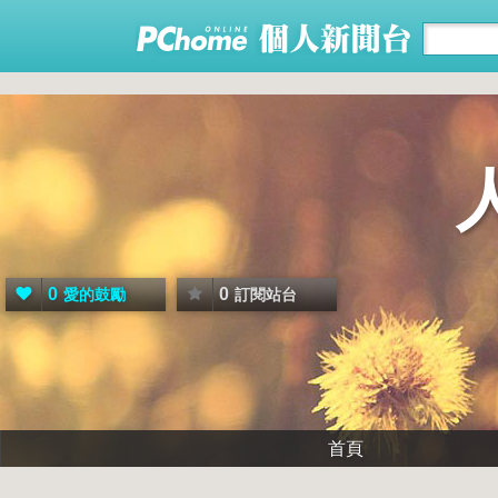
0
0
愛的鼓勵
訂閱站台
首頁