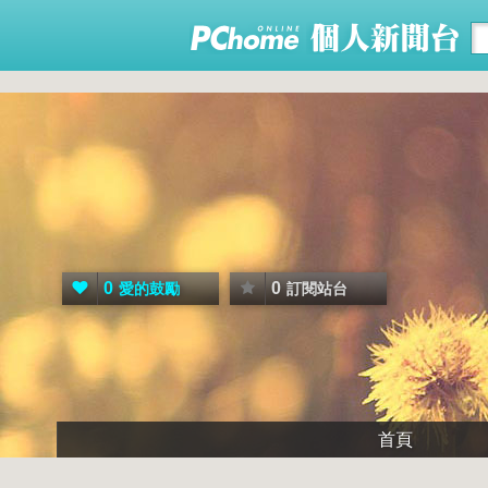
0
0
愛的鼓勵
訂閱站台
首頁