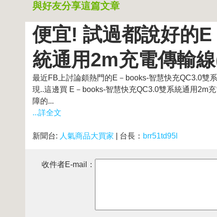
與好友分享這篇文章
便宜! 試過都說好的E－
統通用2m充電傳輸線(X
最近FB上討論頗熱門的E－books-智慧快充QC3.
現..這邊買 E－books-智慧快充QC3.0雙系統通
障的...
...詳全文
新聞台:
人氣商品大買家
| 台長：
brr51td95l
收件者E-mail：