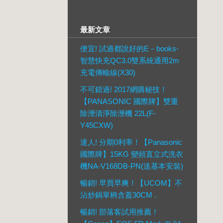
最新文章
便宜! 試過都說好的E－books-
智慧快充QC3.0雙系統通用2m
充電傳輸線(X30)
不可錯過! 2017網購秘技！
【PANASONIC 國際牌】雙重
除溼清淨除溼機 22L(F-
Y45CXW)
達人! 分期0利率！【Panasonic
國際牌】15KG 變頻直立式洗衣
機NA-V168DB-PN(送基本安裝)
暢銷! 早買早爽！【UCOM】不
沾炒鍋單柄含蓋30CM .
暢銷! 部落客試用推薦！