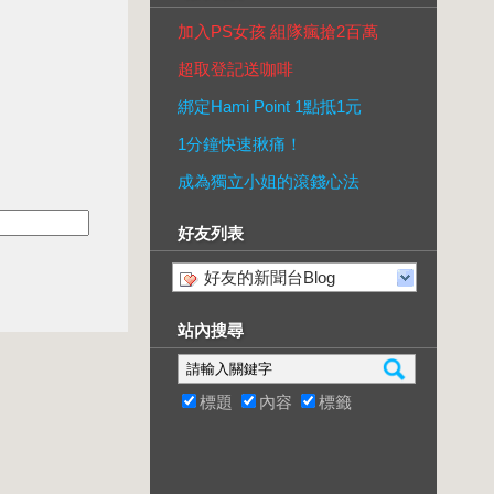
加入PS女孩 組隊瘋搶2百萬
超取登記送咖啡
綁定Hami Point 1點抵1元
1分鐘快速揪痛！
成為獨立小姐的滾錢心法
好友列表
好友的新聞台Blog
站內搜尋
標題
內容
標籤