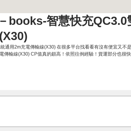
books-智慧快充QC3.
30)
0雙系統通用2m充電傳輸線(X30) 在很多平台找看看有沒有便宜又
用2m充電傳輸線(X30) CP值真的頗高！依照往例經驗！貨運部分也