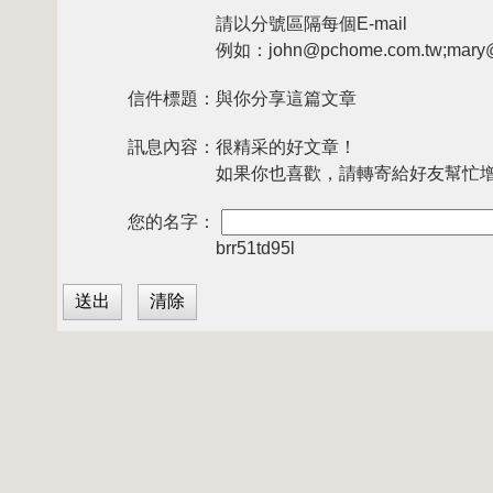
請以分號區隔每個E-mail
例如：john@pchome.com.tw;mary@
信件標題：
與你分享這篇文章
訊息內容：
很精采的好文章！
如果你也喜歡，請轉寄給好友幫忙
您的名字：
brr51td95l