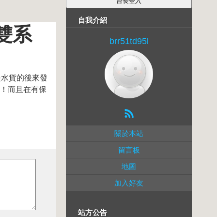
自我介紹
0雙系
brr51td95l
不是水貨的後來發
很快！而且在有保
關於本站
留言板
地圖
加入好友
站方公告