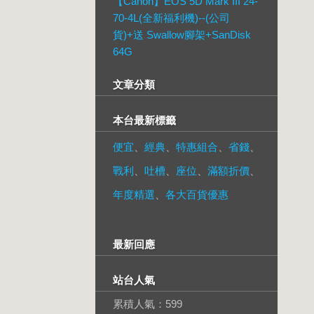
【Canon】EOS 5D Mark III 24-
70-4L(全新福利機)--(公司
貨)+送 Swallow腳架+SanDisk
64G
文章分類
本台最新標籤
便宜
、
經典
、
特惠組合
、
省錢
、
戰利
、
吐槽
、
座位
、
滿額折價
、
年度精選
、
各大百貨優惠
最新回應
站台人氣
累積人氣：
599