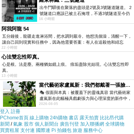
羅東林鐵：三號隧道
各類環保箱30天租借服務，不再到處蒐集
出牛鬥驛後在聚落的盡頭是2號及3號隧道隧道。 2
號隧道口應該已被土石掩埋，不過3號隧道至今仍
紙箱，直接送到家門口。
16 小時前
存在。從台7丙牛鬥橋上往左岸上游方
20年來不斷優化的搬家經驗
阿我阿龍 54
五分鐘後，龍疆走進淋浴間，把水調到最冷。他想洗個澡，清醒一下，
台南搬家大型物品搬運
讓自己回到現實和任務中，因為他需要答案：有人在追殺他和緋忘
22 小時前
防護
心法雙忘性即真。
心是根。法是塵。兩種猶如鏡上痕。 痕垢盡除光始現。心法雙忘性即
真。
13 小時前
專利保護電視盒
當代藝術家盧嵐新：我們都戴著一張臉，可真正的自己，總藏在那些被塗抹、被覆蓋的痕跡裡
🎭 假面與本真：被覆蓋下的靈魂真容 當代藝術家
獨家包覆設計，保護力全面升級，安全零
盧嵐新在此幅極具戲劇張力與心理深度的新作中，
2026-08-05
運用質感豐富的紙材肌理、墨痕與大膽的
碰撞。
登入
註冊
PChome首頁
線上購物
24h購物
書店
露天拍賣
比比昂代購
新聞
/
氣象
股市
個人新聞台
廣告刊登
加入聯播網
全球購物
環保伸縮彈力保護毯
買賣租屋
支付連
國際連
Pi 拍錢包
旅遊
服務中心