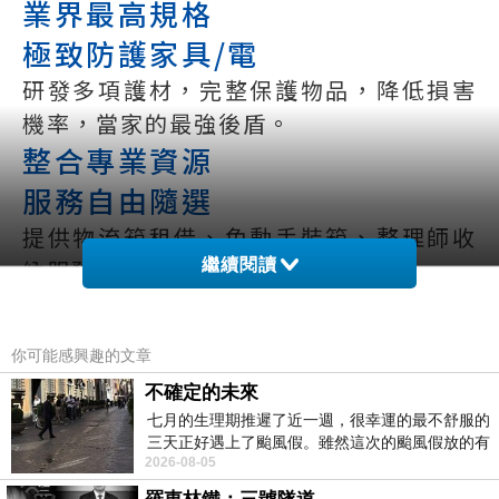
業界最高規格
極致防護家具/電
研發多項護材，完整保護物品，降低損害
機率，當家的最強後盾。
整合專業資源
服務自由隨選
提供物流箱租借、免動手裝箱、整理師收
納服務等，隨選盡享。
繼續閱讀
口碑首屈一指
回購率最佳品牌
你可能感興趣的文章
擁有百萬物件運送經驗，老客戶唯一指定
不確定的未來
搬家品牌。
七月的生理期推遲了近一週，很幸運的最不舒服的
客戶獨享福利
三天正好遇上了颱風假。雖然這次的颱風假放的有
2026-08-05
點虛，因為風雨不大，但這也是最想要的
專人收送環保箱