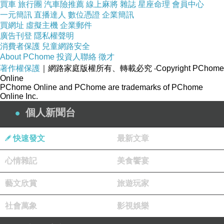
買車
旅行團
汽車險推薦
線上麻將
雜誌
星座命理
會員中心
雙層加厚確保家具隔離外在，防止搬運途
一元簡訊
直播達人
數位憑證
企業簡訊
買網址
虛擬主機
企業郵件
中摩擦損壞。
廣告刊登
隱私權聲明
消費者保護
兒童網路安全
About PChome
投資人聯絡
徵才
獨家改良防水床套
著作權保護
｜網路家庭版權所有、轉載必究
‧Copyright PChome
Online
PChome Online and PChome are trademarks of PChome
注重家具完整包覆，保護床墊清潔，防塵
Online Inc.
防水力加倍。
個人新聞台
滿足您對搬家的基本需求
快速發文
最新文章
台南搬家基礎服務
心情雜記
美食饗宴
藝文欣賞
旅遊玩家
簡易家具/家電拆裝服務
社會萬象
影視娛樂