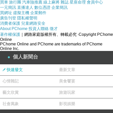
買車
旅行團
汽車險推薦
線上麻將
雜誌
星座命理
會員中心
一元簡訊
直播達人
數位憑證
企業簡訊
買網址
虛擬主機
企業郵件
廣告刊登
隱私權聲明
消費者保護
兒童網路安全
About PChome
投資人聯絡
徵才
著作權保護
｜網路家庭版權所有、轉載必究
‧Copyright PChome
Online
PChome Online and PChome are trademarks of PChome
Online Inc.
個人新聞台
快速發文
最新文章
心情雜記
美食饗宴
藝文欣賞
旅遊玩家
商品網址
:
社會萬象
影視娛樂