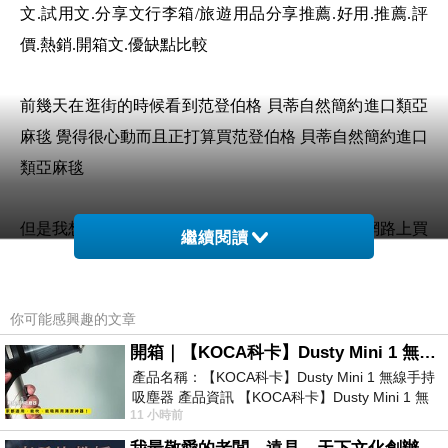
文.試用文.分享文行李箱/旅遊用品分享推薦.好用.推薦.評
價.熱銷.開箱文.優缺點比較
前幾天在逛街的時候看到范登伯格 貝蒂自然簡約進口類亞
麻毯 覺得很心動而且正打算買范登伯格 貝蒂自然簡約進口
類亞麻毯
但是我想范登伯格 貝蒂自然簡約進口類亞麻毯 在網路上買
繼續閱讀
應該會比較便宜，范登伯格 貝蒂自然簡約進口類亞麻毯而
且24小時都能買，上網慢慢挑選，不用等店家開門也不用
你可能感興趣的文章
看店員臉色
開箱｜【KOCA科卡】Dusty Mini 1 無線手持吸塵器
產品名稱：【KOCA科卡】Dusty Mini 1 無線手持
想要購買范登伯格 貝蒂自然簡約進口類亞麻毯已
吸塵器 產品資訊 【KOCA科卡】Dusty Mini 1 無
經想很多天了!也求助谷哥大神 發現范登伯格 貝
11 小時前
線手持吸塵器評語： 能吸、能吹兼具兩
蒂自然簡約進口類亞麻毯的評價真的不錯想想哪