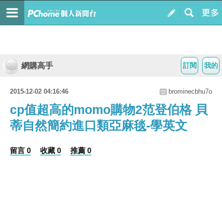
網購高手
訂閱
我的
2015-12-02 04:16:46
brominecbhu7o
cp值超高的momo購物2范登伯格 貝
蒂自然簡約進口類亞麻毯-學英文
留言 0
收藏 0
推薦 0