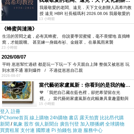
我最敬愛的老闆、遠見．天下文化創辦人高希均教授
裡買最便宜.心得文.試用文.分享文行李箱/旅遊用
我最敬愛的老闆、遠見．天下文化創辦人高希均教
授 遠見 HBR 社長楊瑪利 2026.08.06 我最敬愛的
品分享推薦.好用.推薦.評價.熱銷.開箱文.優缺點
13 小時前
老闆、遠見．天下文化創辦人高希均教
比較
《蜂蜜與漣漪》
生活的苦悶之處，必有其蜂蜜。 你說要學習蜜獾，毫不畏懼地 直搗蜂
窩，才能親嚐。 甚至練一身鐵布衫、金鐘罩， 在暴風雨來襲
最後選擇在這購買范登伯格 貝蒂自然簡約進口類
23 小時前
亞麻毯 的原因,是因為比較有保障,也不會遇到詐
2026/08/07
騙集團,所以才選擇在這購入
平時 崽崽幫忙過磅 都是玩一下玩一下 今天親自上陣 整個又被崽崽 玩
到水泄不通 塞到爆炸 / 不過從崽崽自己親
2026-08-07
更多資料、資訊參考分享↓↓↓
當代藝術家盧嵐新：你看到的是我的輪廓，還是你的故事？——藏在藍色裡的希望與光
💙 「我把自己藏在藍色裡，卻把希望留在光
裡。」 當代藝術家盧嵐新在此幅兼具童趣靈動與
15 小時前
抽象韻味的新作中，用湛藍的羽翼般色塊包覆著
登入
註冊
PChome首頁
線上購物
24h購物
書店
露天拍賣
比比昂代購
新聞
/
氣象
股市
個人新聞台
廣告刊登
加入聯播網
全球購物
買賣租屋
支付連
國際連
Pi 拍錢包
旅遊
服務中心