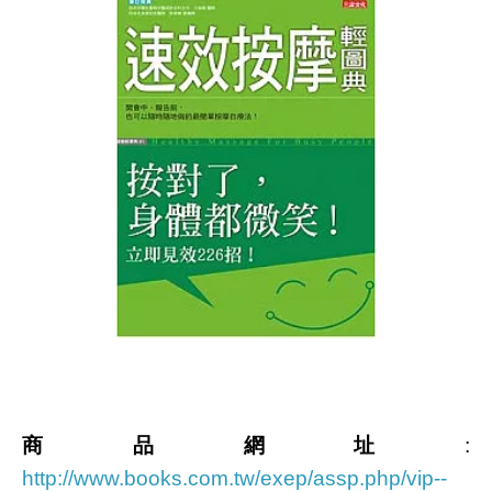
商品網址
:
http://www.books.com.tw/exep/assp.php/vip--