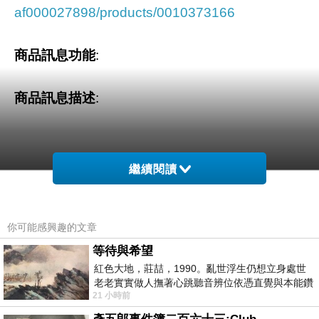
af000027898/products/0010373166
商品訊息功能
:
商品訊息描述
:
繼續閱讀
幫助身體釋放壓力、解決症狀，遠離過勞死！
你可能感興趣的文章
隨時隨地、一按見效的上班族症狀急救箱！
等待與希望
紅色大地，莊喆，1990。亂世浮生仍想立身處世
老老實實做人撫著心跳聽音辨位依憑直覺與本能鑽
「你累了嗎？」
21 小時前
向裂隙的亮處探索另一個心聲另一個共鳴的