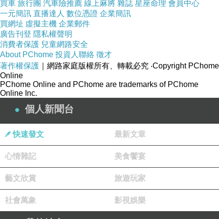
買車
旅行團
汽車險推薦
線上麻將
雜誌
星座命理
會員中心
一元簡訊
直播達人
數位憑證
企業簡訊
買網址
虛擬主機
企業郵件
當身體有些小症狀產生，你還敢忽略它嗎？
廣告刊登
隱私權聲明
消費者保護
兒童網路安全
About PChome
投資人聯絡
徵才
著作權保護
｜網路家庭版權所有、轉載必究
‧Copyright PChome
在這些症狀未成為大疾病前，
Online
PChome Online and PChome are trademarks of PChome
Online Inc.
個人新聞台
可利用超簡單、隨時可做的按摩來有效舒緩不
適，
快速發文
最新文章
心情雜記
美食饗宴
不累積疲勞，健康才是上班族的真正財富！
藝文欣賞
旅遊玩家
社會萬象
本書特色摘要
影視娛樂