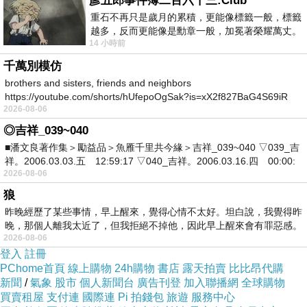
彥五郎事件簿二百六十三:Club
重石不再只是歲月的累積，更能像標籤一般，標籤
越多，反而更能像是勳章一般，加冕著榮耀萬丈。
耳熟能詳的廣告詞，直接命中上班族的心！
14 小時前
習慣一如縱容，成了再難輕輕放下的罪證
千萬別模仿
brothers and sisters, friends and neighbors
根據調查報告顯示，
https://youtube.com/shorts/hUfepoOgSak?is=xX2f827BaG4S69iR
2026-08-06
https
◎吉祥_039~040
■潘文良著作集＞勵益品＞魚雁千里共今緣＞吉祥_039~040 ▽039_吉
台灣平均每人每周加班8.18小時，
祥。2006.03.03.五 12:59:17 ▽040_吉祥。2006.03.16.四 00:00:
2026-08-06
狼
昨晚經歷了某些事情，早上醒來，覺得心情不太好。坦白說，我覺得昨
有高達73.79?上班族擔心會過勞死，
晚，那個人離我太近了，但我拒絕不掉他，因此早上醒來會有罪惡感。
2026-08-06
登入
註冊
PChome首頁
線上購物
24h購物
書店
露天拍賣
比比昂代購
永遠做不完的工作、沉重壓力成為健康殺手，
新聞
/
氣象
股市
個人新聞台
廣告刊登
加入聯播網
全球購物
買賣租屋
支付連
國際連
Pi 拍錢包
旅遊
服務中心