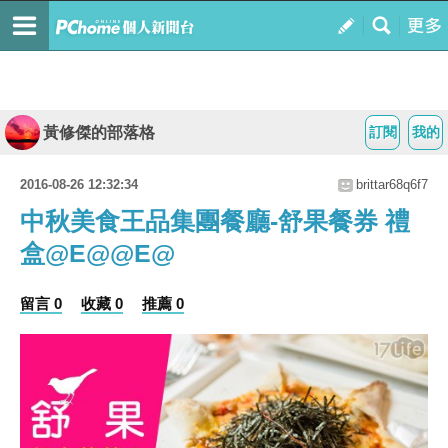
黃修傑的部落格
訂閱
我的
2016-08-26 12:32:34
brittar68q6f7
中秋美食王品集團餐廳-舒果餐券 禮
盒@E@@E@
留言 0
收藏 0
推薦 0