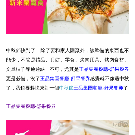
中秋節快到了，除了要和家人團聚外，該準備的東西也不
能少，
不管是禮品、月餅、零食、烤肉用具、烤肉食材、
文旦柚子等通通缺一不可，
尤其是
王品集團餐廳-舒果餐券
更是必備，沒了
王品集團餐廳-舒果餐券
感覺就不像過中秋
了，
我也要趕快來訂一個
中秋節
王品集團餐廳-舒果餐券
了
王品集團餐廳-舒果餐券