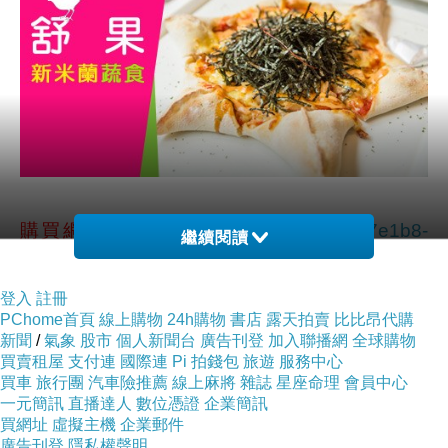
購買網址
http://www.17life.com//199/3e57e1b8-
繼續閱讀
b914-4544-8b5f-0b84fabad7e8
登入
註冊
PChome首頁
線上購物
24h購物
書店
露天拍賣
比比昂代購
●王品集團餐廳【舒果】餐券，平均每張最低只要416元
新聞
/
氣象
股市
個人新聞台
廣告刊登
加入聯播網
全球購物
買賣租屋
支付連
國際連
Pi 拍錢包
旅遊
服務中心
買車
旅行團
汽車險推薦
線上麻將
雜誌
星座命理
會員中心
●用健康蔬食，邀您用心感覺食物最純粹的美好
一元簡訊
直播達人
數位憑證
企業簡訊
買網址
虛擬主機
企業郵件
●五彩繽紛的蔬果，讓你看見蔬菜的生命
廣告刊登
隱私權聲明