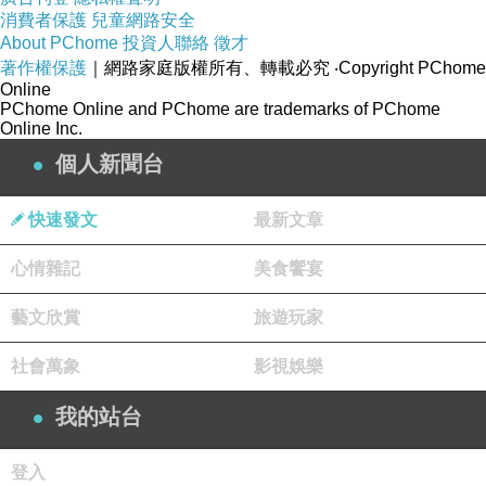
消費者保護
兒童網路安全
About PChome
投資人聯絡
徵才
著作權保護
｜網路家庭版權所有、轉載必究
‧Copyright PChome
Online
PChome Online and PChome are trademarks of PChome
Online Inc.
個人新聞台
-------------------------------------------------
快速發文
最新文章
售價
$858
(原價$884)
心情雜記
美食饗宴
藝文欣賞
旅遊玩家
宅配：只要858元起(含運)即可購得【舒果】原價
最高4420元全省通用餐券：2張/4?a
社會萬象
影視娛樂
href="https://tw.partner.buy.yahoo.com:443/gd/
我的站台
buy?
mcode=MV9QTk1PSVdJZ3ByQVFXbFJCMW
登入