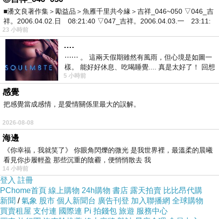
自除夕開始至元宵節止，只要於活動期間至投注
■潘文良著作集＞勵益品＞魚雁千里共今緣＞吉祥_046~050 ▽046_吉
祥。2006.04.02.日 08:21:40 ▽047_吉祥。2006.04.03.一 23:11:
站或刮刮樂攤販前，使用個人臉書公開直播，並
23 小時前
說明為什麼要買彩券、購買彩券的創意等，再將
….
影片連結、直播臉書名稱及聯絡電子信箱，寄至
⋯⋯ 。 這兩天假期雖然有風雨，但心境是如圖一
樣。 能好好休息、吃喝睡覺.... 真是太好了！ 回想
活動小組指定信箱
5 小時前
起來，以前根本就很難有這
（newyearvideo@taiwanlottery.com.tw），就有
感覺
資格參加活動。台彩表示，活動初選將以臉書按
把感覺當成感情，是愛情關係里最大的誤解。
讚數為依據，臉書按讚數前50名進入複賽，活動
2026-08-08
將於3月6日至3月17日，開放民眾針對初選入選
海邊
的50支影片投票，最後將統計得票數評選出23個
《你幸福，我就笑了》 你眼角閃爍的微光 是我世界裡，最溫柔的晨曦
得獎作品，第一名獎金8萬元，第二名獎金5萬
看見你步履輕盈 那些沉重的陰霾，便悄悄散去 我
14 小時前
元，第三名獎金2萬元，還有20名佳作獎金各
登入
註冊
5,000元，總計23個獎項，民眾若想了解更多詳
PChome首頁
線上購物
24h購物
書店
露天拍賣
比比昂代購
新聞
/
氣象
股市
個人新聞台
廣告刊登
加入聯播網
全球購物
細內容，可至台彩網站
買賣租屋
支付連
國際連
Pi 拍錢包
旅遊
服務中心
（www.taiwanlottery.com.tw）查詢。