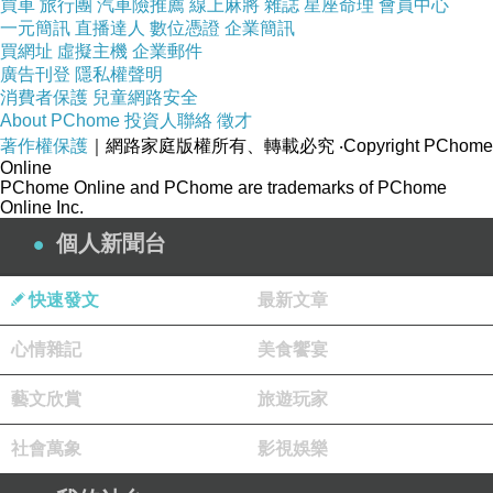
買車
旅行團
汽車險推薦
線上麻將
雜誌
星座命理
會員中心
一元簡訊
直播達人
數位憑證
企業簡訊
買網址
虛擬主機
企業郵件
廣告刊登
隱私權聲明
消費者保護
兒童網路安全
About PChome
投資人聯絡
徵才
著作權保護
｜網路家庭版權所有、轉載必究
‧Copyright PChome
Online
PChome Online and PChome are trademarks of PChome
Online Inc.
個人新聞台
快速發文
最新文章
心情雜記
美食饗宴
▲企業最愛大學，台大蟬聯冠軍，圖為台大校園
藝文欣賞
旅遊玩家
門口。
一對一家教中心
（圖／記者張一中攝）
社會萬象
影視娛樂
記者許雅綿／台北
如何學英語會話
報導