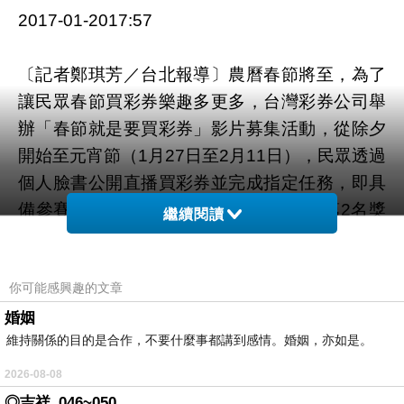
2017-01-2017:57
〔記者鄭琪芳／台北報導〕農曆春節將至，為了
讓民眾春節買彩券樂趣多更多，台灣彩券公司舉
辦「春節就是要買彩券」影片募集活動，從除夕
開始至元宵節（1月27日至2月11日），民眾透過
個人臉書公開直播買彩券並完成指定任務，即具
備參賽資格，第1名可獲得獎金8萬元、第2名獎
繼續閱讀
金5萬元、第3名獎金2萬元，還有20名佳作獎金
各5千元。台彩表示，今年推出史上最高10億元
你可能感興趣的文章
加碼活動，同時推出多款春節限定刮刮樂，100
萬元以上獎項總計1045個。此外，台彩特別舉辦
婚姻
維持關係的目的是合作，不要什麼事都講到感情。婚姻，亦如是。
「春節就是要買彩券」影片募集活動，只要利用
個人臉書直播春節買彩券，還有機會拿獎金。台
2026-08-08
彩說明，「春節就是要買彩券」影片募集活動，
◎吉祥_046~050