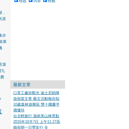
標題
內容
標籤
發，
民眾
進步
泉業
邁
意溫
讚九
免費
最新文章
口罩工廠拚觀光 迪士尼助陣
放假當文青 藝文活動報你知
l
10處森林遊樂區 雙十國慶半
合
價優待
台北輕旅行 遊絕美山林景點
2015年10月7日 上午11:27高
鐵假期一日豐富行 全