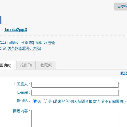
我要
長：
brendai2pqx0
11) | 回應(0)| 推薦 (
0
)| 收藏 (
0
)|
轉寄
分類:
海外旅遊(國外、大陸)
推薦(
0
)
收藏(
0
)
回應(0)
我
* 回應人：
E-mail：
悄悄話：
否
是 (若未登入"個人新聞台帳號"則看不到回覆唷!)
回應內容：