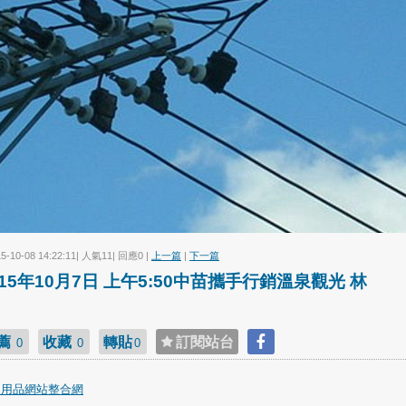
15-10-08 14:22:11| 人氣11| 回應0 |
上一篇
|
下一篇
015年10月7日 上午5:50中苗攜手行銷溫泉觀光 林
薦
收藏
轉貼
訂閱站台
0
0
0
趣用品網站整合網