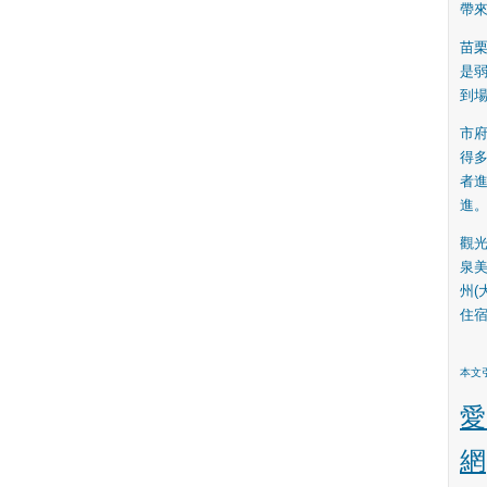
帶
苗
是
到
市
得多
者
進
觀
泉美
州(
住宿
本文引
愛
網