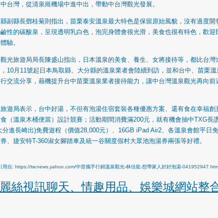
來中台灣，從清泉崗機場中進中出，帶動中台灣觀光發展。
栗縣副縣長鄧桂菊則指出，苗栗泰安溫泉最大特色是保留原始風貌，沒有過度開
弱鹼性的碳酸泉，呈現透明乳白色，泡完身體會很光滑，美食也很有特色，歡迎
場體驗。
府觀光旅遊局局長陳盛山指出，日本溫泉的美食、養生、女將接待等，都比台灣
，10月11號起日本鳥取縣、大分縣的溫泉業者會陸續到訪，並和台中、苗栗溫
進行交流分享，藉機提升台中苗栗溫泉業者接待能力，讓中台灣溫泉觀光再向前
。
光旅遊局表示，台中好湯，不但有泡湯住宿套裝各種優惠方案、還有食在幸福創
食（溫泉木桶便當）設計競賽；活動期間消費滿200元，就有機會抽中TXG長
大分進長崎出)免費遊程（價值28,000元）、16GB iPad Air2、各溫泉會館平日
券、捷安特T-360淑女腳踏車及統一谷關度假村大眾池泡湯券兩張等好禮。
用自: https://tw.news.yahoo.com/中苗攜手行銷溫泉觀光-林佳龍-想帶家人好好泡湯-041952947.htm
麗絲視訊聊天、情趣用品、娛樂城網站整