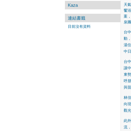
天
Kaza
饗浴
案
連結書籤
泉團
目前沒有資料
台中
動
湯
中
台
讓
東
呼
與
林
向
觀
此
流