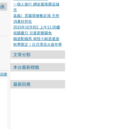
一個人旅行 網友最推薦這城
檢舉
市
嘉義》雲霧環擁奮起湖 天然
消暑好所在
2015年10月8日 上午11:00慶
祝國慶日 兒童新樂園免
鐵道配鐵馬 南投小鎮逍遙遊
秋季限定！日月潭花火嘉年華
文章分類
本台最新標籤
要回應
最新回應