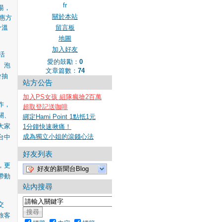
fr
湯，
關於本站
惠方
分溫
留言板
地圖
加入好友
活
愛的鼓勵：
0
、泡
文章篇數：
74
會抽
站方公告
加入PS女孩 組隊瘋搶2百萬
作，
超取登記送咖啡
關、
綁定Hami Point 1點抵1元
大家
1分鐘快速揪痛！
成為獨立小姐的滾錢心法
台中
好友列表
，更
好友的新聞台Blog
帶動
站內搜尋
交
旅客