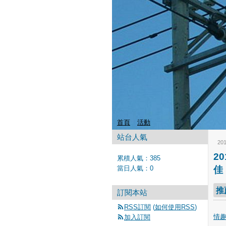
首頁
活動
站台人氣
20
2
累積人氣：
385
當日人氣：
0
佳
推
訂閱本站
RSS訂閱
(
如何使用RSS
)
情
加入訂閱