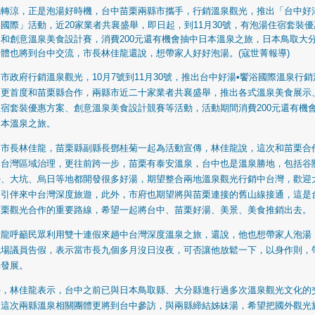
氣轉涼，正是泡湯好時機，台中苗栗兩縣市攜手，行銷溫泉觀光，推出「台中好
國際」活動，近20家業者共襄盛舉，即日起，到11月30號，有泡湯住宿套裝優
，和創意溫泉美食設計賽，消費200元還有機會抽中日本溫泉之旅，日本鳥取大
體也將到台中交流，市長林佳龍還說，想帶家人好好泡湯。(寇世菁報導)
市政府行銷溫泉觀光，10月7號到11月30號，推出台中好湯•饗浴國際溫泉行銷
，更首度和苗栗縣合作，兩縣市近二十家業者共襄盛舉，推出各式溫泉美食展示
住宿套裝優惠方案、創意溫泉美食設計競賽等活動，活動期間消費200元還有機
日本溫泉之旅。
中市長林佳龍，苗栗縣副縣長鄧桂菊一起為活動宣傳，林佳龍說，這次和苗栗合
中台灣區域治理，更往前跨一步，苗栗有泰安溫泉，台中也是溫泉勝地，包括谷
勢、大坑、烏日等地都開發很多好湯，期望整合兩地溫泉觀光行銷中台灣，歡迎
朋引伴來中台灣深度旅遊，此外，市府也期望將與苗栗連接的舊山線接通，這是
苗栗觀光合作的重要路線，希望一起將台中、苗栗好湯、美景、美食推銷出去。
佳龍呼籲民眾利用雙十連假來趟中台灣深度溫泉之旅，還說，他也想帶家人泡湯
現場議員告假，表示當市長九個多月沒日沒夜，可否讓他放鬆一下，以身作則，
光發展。
外，林佳龍表示，台中之前已與日本鳥取縣、大分縣進行過多次溫泉觀光文化的
，這次兩縣溫泉相關團體更將到台中參訪，與兩縣締結姊妹湯，希望把國外觀光