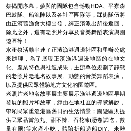
祭揭開序幕，參與的團隊包含憾動HDA、平寮森
巴鼓隊、船漁陣以及各社區團隊等，踩街隊伍將
由正濱舊漁會大樓出發，經正濱派出所後返回，
除此之外，還有老照片分享及音樂舞蹈表演與園
遊區等！
水產祭活動串連了正濱漁港週邊社區和里辦公處
來辦理，為了展現正濱漁港週邊地區的在地文
化、產業特色與社造成果，主辦單位規劃了靜態
的老照片老地名故事展、動態的音樂舞蹈表演，
以及提供民眾體驗地方文化的園遊區。
老照片老地名故事展主要展示漁港週邊地區早期
發展的照片和故事，經由在地社區的導覽解說，
帶領民眾重溫港區舊日的生活情景；園遊區則提
供民眾品嘗魚丸、甜不辣、石花凍(憑卷試吃，數
量有限)等水產小吃，體驗折船造船DIY、米雕