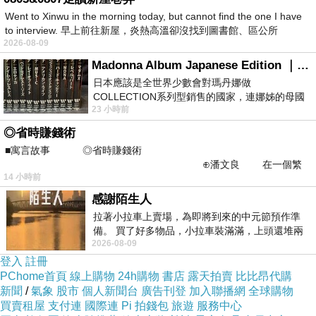
Went to Xinwu in the morning today, but cannot find the one I have
to interview. 早上前往新屋，炎熱高溫卻沒找到圖書館、區公所
2026-08-09
Madonna Album Japanese Edition ｜瑪丹娜專輯們2026年日本版重發系列
日本應該是全世界少數會對瑪丹娜做
COLLECTION系列型銷售的國家，連娜姊的母國
23 小時前
美國都沒對她這樣過，這全拜在他們到現在唱片
◎省時賺錢術
■寓言故事 ◎省時賺錢術
⊕潘文良 在一個繁
14 小時前
華的商業街上，有兩家傳統
感謝陌生人
拉著小拉車上賣場，為即將到來的中元節預作準
備。 買了好多物品，小拉車裝滿滿，上頭還堆兩
2026-08-09
紙箱。 雖辛苦了點，這點程度我一個人搬
登入
註冊
PChome首頁
線上購物
24h購物
書店
露天拍賣
比比昂代購
新聞
/
氣象
股市
個人新聞台
廣告刊登
加入聯播網
全球購物
買賣租屋
支付連
國際連
Pi 拍錢包
旅遊
服務中心