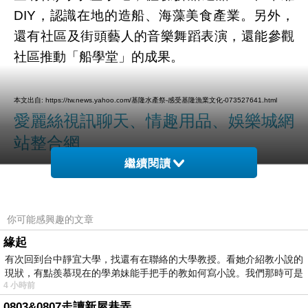
DIY，認識在地的造船、海藻美食產業。另外，
還有社區及街頭藝人的音樂舞蹈表演，還能參觀
社區推動「船學堂」的成果。
本文出自: https://tw.news.yahoo.com/基隆水產祭-感受基隆漁業文化-073527641.html
愛麗絲視訊聊天、情趣用品、娛樂城網
站整合網
繼續閱讀
你可能感興趣的文章
緣起
有次回到台中靜宜大學，找還有在聯絡的大學教授。看她介紹教小說的
現狀，有點羨慕現在的學弟妹能手把手的教如何寫小說。我們那時可是
4 小時前
0803&0807走讀新屋巷弄