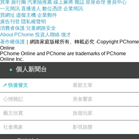
買車
旅行團
汽車險推薦
線上麻將
雜誌
星座命理
會員中心
一元簡訊
直播達人
數位憑證
企業簡訊
買網址
虛擬主機
企業郵件
廣告刊登
隱私權聲明
消費者保護
兒童網路安全
About PChome
投資人聯絡
徵才
著作權保護
｜網路家庭版權所有、轉載必究
‧Copyright PChome
Online
PChome Online and PChome are trademarks of PChome
Online Inc.
個人新聞台
快速發文
最新文章
心情雜記
美食饗宴
藝文欣賞
旅遊玩家
社會萬象
影視娛樂