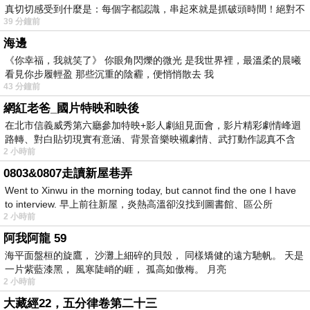
真切切感受到什麼是：每個字都認識，串起來就是抓破頭時間！絕對不
39 分鐘前
海邊
《你幸福，我就笑了》 你眼角閃爍的微光 是我世界裡，最溫柔的晨曦
看見你步履輕盈 那些沉重的陰霾，便悄悄散去 我
43 分鐘前
網紅老爸_國片特映和映後
在北市信義威秀第六廳參加特映+影人劇組見面會，影片精彩劇情峰迴
路轉、對白貼切現實有意涵、背景音樂映襯劇情、武打動作認真不含
2 小時前
糊、
0803&0807走讀新屋巷弄
Went to Xinwu in the morning today, but cannot find the one I have
to interview. 早上前往新屋，炎熱高溫卻沒找到圖書館、區公所
2 小時前
阿我阿龍 59
海平面盤桓的旋鷹， 沙灘上細碎的貝殼， 同樣矯健的遠方馳帆。 天是
一片紫藍漆黑， 風寒陡峭的崕， 孤高如傲梅。 月亮
2 小時前
大藏經22，五分律卷第二十三