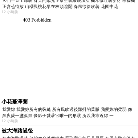
它們一直忙碌著 春天的陽光正幫空氣緩緩加溫 樹木催吐著新枒 檸檬樹
正含苞待放 山櫻與桃花早在枝頭喧鬧 春風徐徐吹著 花園中花
12 小時前
小花蔓澤蘭
我愛妳 我愛妳所有的裂縫 所有風吹過後顫抖的葉脈 我愛妳的柔弱 像
黑夜愛一盞孤燈 像影子愛著它唯一的形狀 所以我靠近妳 一
12 小時前
被大海路過後