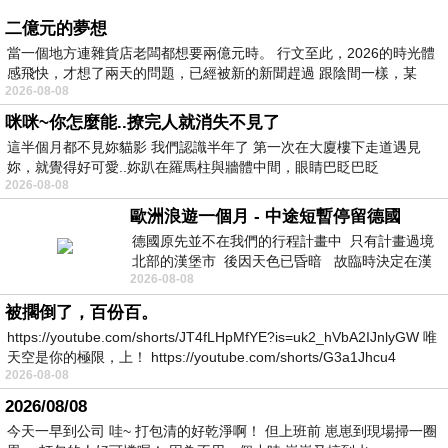
二億元的夢想
當一個地方連雜貨店老闆都想要兩億元時。 行文至此，2026的時光體
感飛快，才想了兩天的問題，已經被新的新聞趕過 跟陰間一樣，某
2026-08-08
咪咪~你怎麼能..撩完人就消失不見了
這半個月都不見妳貓影 我們認識半年了 第一次在大廈樓下走道遇見
妳，就覺得好可愛..妳趴在羅馬柱與牆體中間，眼睛巴眨巴眨
2026-08-08
歐洲浪遊一個月 - 中途短暫停留德國
德國原先並不在我們的行程計畫中 只有計畫過境
北部的漢堡市 後因天色已昏暗 故臨時決定在漢
2026-08-08
堡市吃晚餐和過夜
被擱倒了，百份百。
https://youtube.com/shorts/JT4fLHpMfYE?is=uk2_hVbA2IJnlyGW 唯
天空是你的極限，上！ https://youtube.com/shorts/G3a1Jhcu4
2026-08-08
2026/08/08
今天一早到公司 哇~ 打包清的好乾淨啊！ 但上班前 崽崽到現場掃一圈