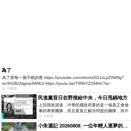
為了
為了那每一個不眠的夜 https://youtube.com/shorts/021xLpZ0W9g?
is=9VvB2Aqpnp3WIKzl https://youtu.be/T9R6YZ294Hc?is=
22 小時前
民進黨昔日在野推給中央，今日甩鍋地方
上回我曾講過，中華民國政府要的是一個真正會做
事的專業團隊，而且要真正解決問題的團隊，而不
22 小時前
是只會到處甩鍋的雙標團隊，最近民進黨
小朱週記 20260808_一位年輕人逐夢的真實故事