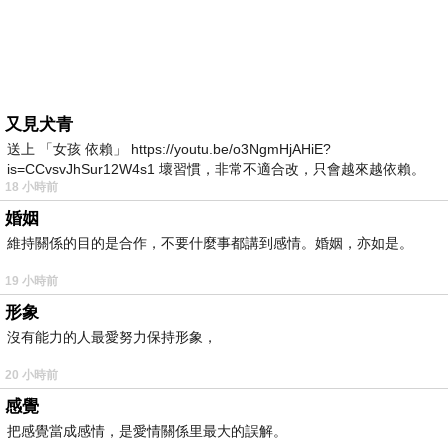
又見犬青
送上 「女孩 依賴」 https://youtu.be/o3NgmHjAHiE?
is=CCvsvJhSur12W4s1 壞習慣，非常不適合改，只會越來越依賴。
18 小時前
我害怕的
婚姻
維持關係的目的是合作，不要什麼事都講到感情。婚姻，亦如是。
19 小時前
形象
沒有能力的人最愛努力保持形象，
20 小時前
感覺
把感覺當成感情，是愛情關係里最大的誤解。