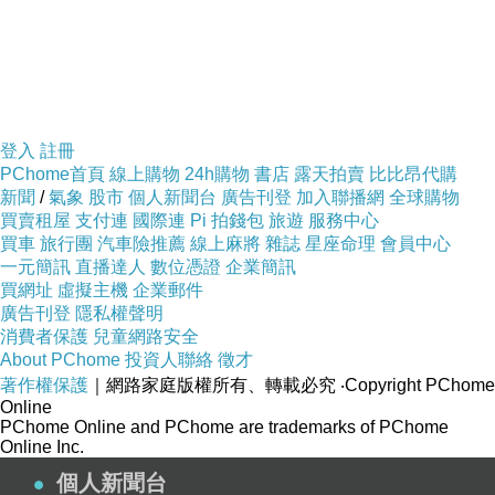
登入
註冊
PChome首頁
線上購物
24h購物
書店
露天拍賣
比比昂代購
新聞
/
氣象
股市
個人新聞台
廣告刊登
加入聯播網
全球購物
買賣租屋
支付連
國際連
Pi 拍錢包
旅遊
服務中心
買車
旅行團
汽車險推薦
線上麻將
雜誌
星座命理
會員中心
一元簡訊
直播達人
數位憑證
企業簡訊
買網址
虛擬主機
企業郵件
廣告刊登
隱私權聲明
消費者保護
兒童網路安全
About PChome
投資人聯絡
徵才
著作權保護
｜網路家庭版權所有、轉載必究
‧Copyright PChome
Online
PChome Online and PChome are trademarks of PChome
Online Inc.
個人新聞台