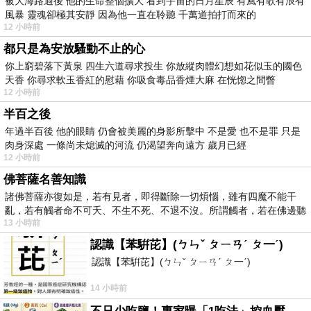
被大海路過後 他的生命整個擴大 看到宇宙的日月星辰 有風有歌有浪有
風暴 靈魂卻極其安靜 因為他一直在聆聽 千萬道拍打而來的
12 小時前
都只是為安放騷動不止的心
你上窮碧落下黃泉 四生六道尋求投生 你放縱肉體幻想如花似玉的國色
天香 你尋求軟玉香紅的慰藉 你吸食毒品香煙大麻 在恍惚之間瞥
12 小時前
半百之後
年過半百後 他的眼睛 仍會被美麗的身影所擊中 不是愛 也不是罪 只是
肉身深處 一條尚未熄滅的河流 仍渴望奔向遠方 歲月已經
12 小時前
佛菩薩名善知識
諸佛菩薩亦復如是，若有見者，即得斷除一切煩惱，雖有四魔不能干
亂，若有觸者命不可夭、不生不死、不退不沒。所謂觸者，若在佛邊聽
13 小時前
受
認識【苯騈芘】(ㄅㄣˇ ㄆㄧㄢˊ ㄆ一ˊ)
認識【苯騈芘】(ㄅㄣˇ ㄆㄧㄢˊ ㄆ一ˊ)
14 小時前