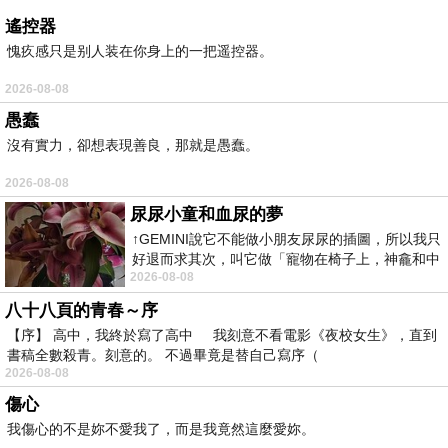
遙控器
愧疚感只是别人装在你身上的一把遥控器。
2026-08-08
愚蠢
沒有實力，卻想表現善良，那就是愚蠢。
2026-08-08
尿尿小童和血尿的夢
↑GEMINI說它不能做小朋友尿尿的插圖，所以我只
好退而求其次，叫它做「寵物在椅子上，神龕和中
2026-08-08
年人臉孔」的畫了。 六月底
八十八頁的青春～序
【序】 高中，我終於寫了高中 我刻意不看電影《夜校女生》，直到
書稿全數殺青。刻意的。 不過畢竟是替自己寫序（
2026-08-08
傷心
我傷心的不是妳不愛我了，而是我竟然這麼愛妳。