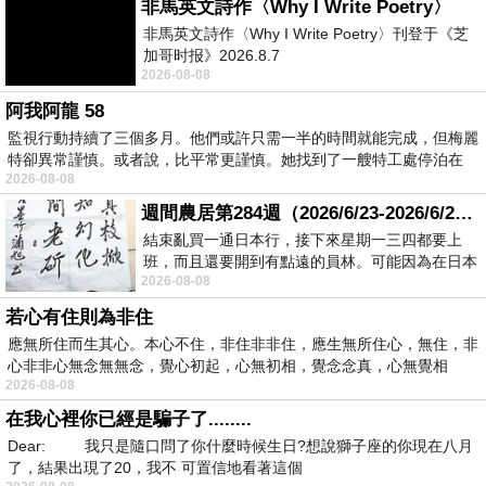
非馬英文詩作〈Why I Write Poetry〉
非馬英文詩作〈Why I Write Poetry〉刊登于《芝
加哥时报》2026.8.7
2026-08-08
阿我阿龍 58
監視行動持續了三個多月。他們或許只需一半的時間就能完成，但梅麗
特卻異常謹慎。或者說，比平常更謹慎。她找到了一艘特工處停泊在
2026-08-08
週間農居第284週（2026/6/23-2026/6/24) 夏至 金黃稻浪洋溢豐收喜悅
結束亂買一通日本行，接下來星期一三四都要上
班，而且還要開到有點遠的員林。可能因為在日本
2026-08-08
花不少錢，星期一出門上班時，心裡沒有一
若心有住則為非住
應無所住而生其心。本心不住，非住非非住，應生無所住心，無住，非
心非非心無念無無念，覺心初起，心無初相，覺念念真，心無覺相
2026-08-08
在我心裡你已經是騙子了........
Dear: 我只是隨口問了你什麼時候生日?想說獅子座的你現在八月
了，結果出現了20，我不 可置信地看著這個