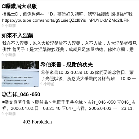
C囉濃眉大眼版
橋係土D，但係夠傳神 「D」辦證好失禮咩。我堅強復國 國復強堅我
https://youtube.com/shorts/g9LsieQZzl8?is=hPUYUxMZMc2fLPlk
9 小時前
如來不入涅槃
我亦不入涅槃，以入大般涅槃故不入涅槃，入不入故，入大涅槃者得見
佛性 善男子！是大涅槃微妙經典，成就具足無量功德。佛性亦爾，悉
9 小時前
希伯來書 - 忍耐的功夫
希伯來書10:32-10:39 10:32你們要追念往日、蒙
了光照以後、所忍受大爭戰的各樣苦難． 10:33一
9 小時前
面被毀謗、遭患難、成了戲景、叫眾人
◎吉祥_046~050
■潘文良著作集＞勵益品＞魚雁千里共今緣＞吉祥_046~050 ▽046_吉
祥。2006.04.02.日 08:21:40 ▽047_吉祥。2006.04.03.一 23:11:
9 小時前