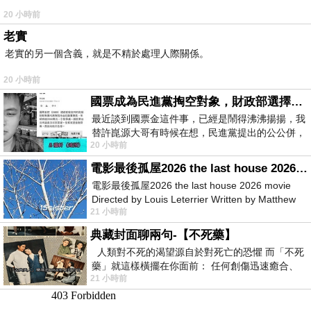
20 小時前
老實
老實的另一個含義，就是不精於處理人際關係。
20 小時前
國票成為民進黨掏空對象，財政部選擇性失憶
最近談到國票金這件事，已經是鬧得沸沸揚揚，我
替許崑源大哥有時候在想，民進黨提出的公公併，
20 小時前
其實就是想要國庫通黨庫，鬧出最大的醜
電影最後孤屋2026 the last house 2026 movie
電影最後孤屋2026 the last house 2026 movie
Directed by Louis Leterrier Written by Matthew
21 小時前
Robinson Starring Greta Lee Wa
典藏封面聊兩句-【不死藥】
人類對不死的渴望源自於對死亡的恐懼 而「不死
藥」就這樣橫擺在你面前： 任何創傷迅速癒合、
21 小時前
停止衰老、痛覺消失…堪