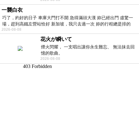
醒， 手
一襲白衣
巧了，約好的日子 車庫大門打不開 急得滿頭大漢 妳已經出門 虛驚一
場，趕到高鐵左營站恰好 新加坡，我只去過一次 妳的行程總是排的
2026-08-08
花火が瞬いて
煙火閃耀， 一支唱出讓你永生難忘、 無法抹去回
憶的歌曲。
2026-08-08