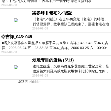
恩～ 打包的人好可憐喔！ 因為不用一個小時 崽崽又搞到水
2026-08-08
柒參肆▎老宅2／後記
《老宅2／後記》在去年初寫完《老宅》的時候，
我曾經覺得，故事應該已經結束了。那座老宅在地
2026-08-08
震中倒塌，七個人終於離開那片黑暗，
◎吉祥_043~045
■潘文良著作集＞勵益品＞魚雁千里共今緣＞吉祥_043~045 ▽043_吉
祥。2006.03.24.五 23:38:28 ▽044_吉祥。2006.03.25.六 00:00:
2026-08-08
炫麗奪目的蛋糕 (5/11)
維托里亞諾，又稱為維克多艾曼紐二世紀念堂，是
位於義大利羅馬威尼斯廣場和卡比托利歐山之間，
2026-08-08
用以紀念統一義大利統一後的的第一位國