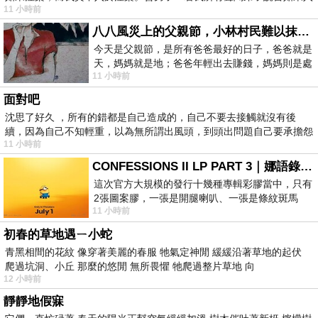
11 小時前
八八風災上的父親節，小林村民難以抹滅的痛
今天是父親節，是所有爸爸最好的日子，爸爸就是
天，媽媽就是地；爸爸年輕出去賺錢，媽媽則是處
11 小時前
理家務，職業不分高低貴賤，只有人品才
面對吧
沈思了好久 ，所有的錯都是自己造成的，自己不要去接觸就沒有後
續，因為自己不知輕重，以為無所謂出風頭，到頭出問題自己要承擔怨
11 小時前
不
CONFESSIONS II LP PART 3｜娜語錄II LP PART 3
這次官方大規模的發行十幾種專輯彩膠當中，只有
2張圖案膠，一張是開腿喇叭、一張是條紋斑馬
11 小時前
版；目前官網上只剩澳洲商店AU STORE
初春的草地遇ㄧ小蛇
青黑相間的花紋 像穿著美麗的春服 牠氣定神閒 緩緩沿著草地的起伏
爬過坑洞、小丘 那麼的悠閒 無所畏懼 牠爬過整片草地 向
12 小時前
靜靜地假寐