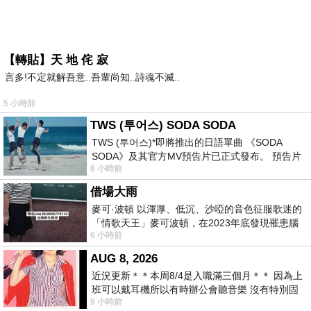
【轉貼】天 地 侘 寂
言多!不定就解吾意..吾輩尚知..詩魂不滅..
5 小時前
TWS (투어스) SODA SODA
TWS (투어스)*即將推出的日語單曲 《SODA
SODA》及其官方MV預告片已正式發布。 預告片
6 小時前
一經發布， 就引發了粉絲們對這次夏季回
借場大雨
麥可·波頓 以渾厚、低沉、沙啞的音色征服歌迷的
「情歌天王」麥可波頓，在2023年底發現罹患腦
6 小時前
瘤「祈禱早日康復，一切都好」。
AUG 8, 2026
近況更新＊＊本周8/4是入職滿三個月＊＊ 因為上
班可以戴耳機所以有時辦公會聽音樂 沒有特別固
9 小時前
定哪天但就是一周某一天會固定聽'90