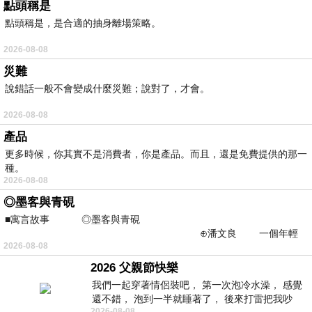
點頭稱是
點頭稱是，是合適的抽身離場策略。
2026-08-08
災難
說錯話一般不會變成什麼災難；說對了，才會。
2026-08-08
產品
更多時候，你其實不是消費者，你是產品。而且，還是免費提供的那一
種。
2026-08-08
◎墨客與青硯
■寓言故事 ◎墨客與青硯
⊕潘文良 一個年輕
2026-08-08
的墨客，在京城的古玩肆裡
2026 父親節快樂
我們一起穿著情侶裝吧， 第一次泡冷水澡， 感覺
還不錯， 泡到一半就睡著了， 後來打雷把我吵
2026-08-08