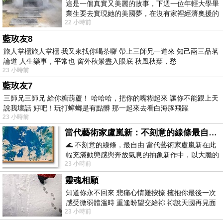
這是一個真實又美麗的故事，下週一位年輕大學畢
業生要去實現她的美國夢，在沒有家裡經濟奧援的
22 小時前
情況下，靠著自我努力工作累積出國基
藍玫友8
旅人掌櫃旅人掌櫃 我又來找你喝茶囉 帶上三師兄一道來 知己兩三品茗
論道 人生樂事，平常也 窗外秋景盡入眼底 秋風秋葉，愁
23 小時前
藍玫友7
三師兄三師兄 給你糖葫蘆！ 哈哈哈，把你的嘴糊起來 讓你不能跟上天
說我壞話 好吧！玩打蟑螂是有點髒 那一起來去看白海豚飛躍
23 小時前
當代藝術家盧嵐新：不刻意的線條最自由，讓色彩流動、筆觸自己說話
🌊 不刻意的線條，最自由 當代藝術家盧嵐新在此
幅充滿動態感與奔放氣息的抽象新作中，以大膽的
23 小時前
藍色顏料在白色畫布上揮灑、壓印與流淌
靈魂相願
知道你永不回來 悲痛心情難按捺 擁抱你最後一次
感受微弱體溫時 重逢盼望交給祢 祢說天國再見面
23 小時前
此刻忍淚說別離 他日靈魂再