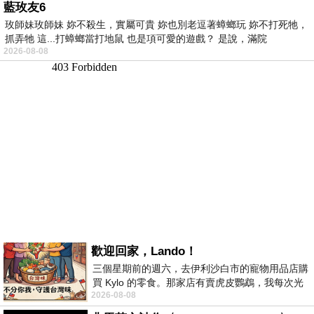
藍玫友6
玫師妹玫師妹 妳不殺生，實屬可貴 妳也別老逗著蟑螂玩 妳不打死牠，
抓弄牠 這...打蟑螂當打地鼠 也是項可愛的遊戲？ 是說，滿院
2026-08-08
歡迎回家，Lando！
三個星期前的週六，去伊利沙白市的寵物用品店購
買 Kylo 的零食。那家店有賣虎皮鸚鵡，我每次光
2026-08-08
顧都會去看一下。他們偶爾會引進 C