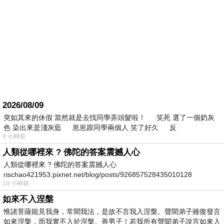
2026/08/09
突如其來的休假 當然就是去找同學弄頭髮啦！ 笑死 選了一個奶灰
色 染出來是淺灰藍 崽崽跟同學兩個人 笑了好久 反
9 小時前
人類從哪裡來 ? 佛陀的答案震撼人心
人類從哪裡來 ? 佛陀的答案震撼人心
rischao421953.pixnet.net/blog/posts/926857528435010128
10 小時前
如來不入涅槃
惟諸菩薩能見我身，常聞我法，是故不言我入涅槃。聲聞弟子雖復發言
如來涅槃，而我實不入於涅槃。善男子！若我所有聲聞弟子說言如來入