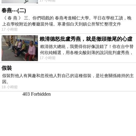
17 小時前
要編列公視和Taiwan plus預算，在110年
春燕---(二)
《 春 燕 》 三、你們唱戲的 春燕考進輔仁大學。平日在學校工讀，晚
上在學校附近的餐廳當外場。寒暑假白天到鎮公所幫忙整理文件
17 小時前
賴清德怒批盧秀燕，就是徹頭徹尾的心虛
賴清德大總統，我覺得你好像說錯了！你在台中替
何欣純輔選，用各種尖酸刻薄的說詞批判盧秀燕，
17 小時前
罵她施政滿意度輸給陳其邁，甚至還說盧
假裝
假裝對他人有興趣和忽視他人對自己的這種假裝，是社會關係維持的主
因。
18 小時前