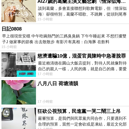
AI27歲的葛蘭主演文藝悲劇〈情深似海〉 #戀上老電影 #葛蘭 #粟子
談到葛蘭，多會直接聯想到歌舞電影，但〈情深似
海〉卻很特別，葛蘭不唱歌、不跳舞，從頭到尾專
15 小時前
心演戲。拍攝期間，經常工作超過12個鐘
日記0808
早上很現世安穩 中午吃碗熱門的三媽臭臭鍋 下午午睡起來 不想打擾雙
子J 做家事的節奏 出去散散步 有影片有真相：白海豚 在飲料
15 小時前
慈濟遭騙10億，混蛋官員陳時中急著脫罪
最近賴清德在圓山大飯店提到，對待人民就像對待
自己的親人一樣，人民的痛，就是自己的痛，要愛
17 小時前
民如親，說的這麼好聽，實際上根本沒做
八月八日 荷塘清韻
17 小時前
狂砍公視預算，民進黨一哭二鬧三上吊
嚴審預算，是我們與民眾黨共同合作，只要遇到不
合理的預算，當然一定會砍或是凍結，最近文化部