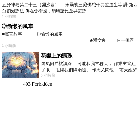
五分律卷第二十三（彌沙塞） 宋罽賓三藏佛陀什共竺道生等 譯 第四
分初滅諍法 佛在舍衛國，爾時諸比丘共鬪諍
4 小時前
◎偷懶的風車
■寓言故事 ◎偷懶的風車
⊕潘文良 在一個經
4 小時前
常颳風的山丘上—&m
花瓣上的露珠
帥氣阿弟被調線， 可能和我常聊天， 作業主管紅
了眼， 阻隔我們隔兩邊。 昨天又問他， 前天她穿
5 小時前
什麼顏色衣服， 不經