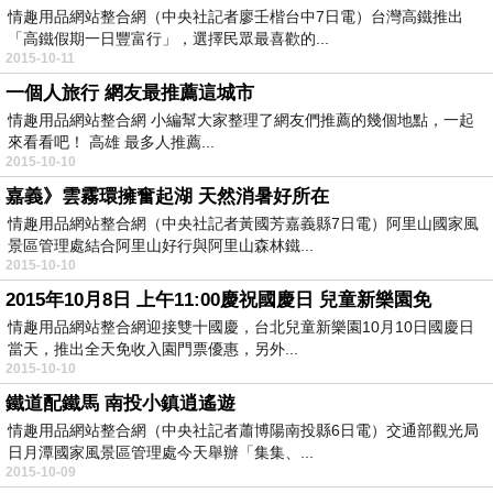
情趣用品網站整合網（中央社記者廖壬楷台中7日電）台灣高鐵推出
「高鐵假期一日豐富行」，選擇民眾最喜歡的...
2015-10-11
一個人旅行 網友最推薦這城市
情趣用品網站整合網 小編幫大家整理了網友們推薦的幾個地點，一起
來看看吧！ 高雄 最多人推薦...
2015-10-10
嘉義》雲霧環擁奮起湖 天然消暑好所在
情趣用品網站整合網（中央社記者黃國芳嘉義縣7日電）阿里山國家風
景區管理處結合阿里山好行與阿里山森林鐵...
2015-10-10
2015年10月8日 上午11:00慶祝國慶日 兒童新樂園免
情趣用品網站整合網迎接雙十國慶，台北兒童新樂園10月10日國慶日
當天，推出全天免收入園門票優惠，另外...
2015-10-10
鐵道配鐵馬 南投小鎮逍遙遊
情趣用品網站整合網（中央社記者蕭博陽南投縣6日電）交通部觀光局
日月潭國家風景區管理處今天舉辦「集集、...
2015-10-09