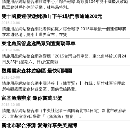
情趣用品網站整合網旅遊中心／綜合報導 為歡慶104年雙十國慶及鼓勵
民眾參與戶外休閒活動，林務局特別...
雙十國慶連假遊劍湖山 下午1點門票通通200元
2015-10-06
情趣用品網站整合網記者簡佑庭／綜合報導 2015年最後一個連假即將
在本週登場，劍湖山世界宣布，在雙...
東北角風管處邀民眾到宜蘭騎單車.
2015-10-06
情趣用品網站整合網為響應「2015台灣自行車節」東北角將於10月24
日及25日(星期六、日)於宜蘭縣...
觀霧國家森林遊樂區 最快明開園
2015-10-06
情趣用品網站整合網中國時報【（陳育賢）】 竹縣：新竹林區管理處
所轄觀霧國家森林遊樂區，因供電線路受...
富基漁港辦桌 邀你嘗萬里蟹
2015-10-05
情趣用品網站整合網（中央社記者王鴻國新北市4日電）新北市政府表
示，富基漁港9日舉辦「（魚魚魚）蟹宴」...
新北市聯合淨灘 愛海洋享受美麗灣