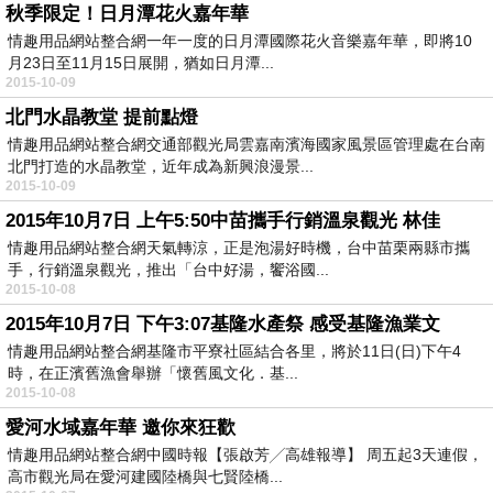
秋季限定！日月潭花火嘉年華
情趣用品網站整合網一年一度的日月潭國際花火音樂嘉年華，即將10
月23日至11月15日展開，猶如日月潭...
2015-10-09
北門水晶教堂 提前點燈
情趣用品網站整合網交通部觀光局雲嘉南濱海國家風景區管理處在台南
北門打造的水晶教堂，近年成為新興浪漫景...
2015-10-09
2015年10月7日 上午5:50中苗攜手行銷溫泉觀光 林佳
情趣用品網站整合網天氣轉涼，正是泡湯好時機，台中苗栗兩縣市攜
手，行銷溫泉觀光，推出「台中好湯，饗浴國...
2015-10-08
2015年10月7日 下午3:07基隆水產祭 感受基隆漁業文
情趣用品網站整合網基隆市平寮社區結合各里，將於11日(日)下午4
時，在正濱舊漁會舉辦「懷舊風文化．基...
2015-10-08
愛河水域嘉年華 邀你來狂歡
情趣用品網站整合網中國時報【張啟芳╱高雄報導】 周五起3天連假，
高市觀光局在愛河建國陸橋與七賢陸橋...