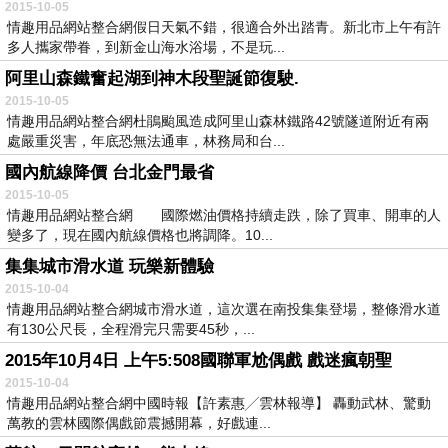
2015-10-05
情趣用品網站整合網假日天氣不錯，很適合外出踏青。新北市上午有許
多人攜家帶眷，到新金山海水浴場，不是玩...
阿里山森鐵奮起湖到神木段聖誕節復駛.
2015-10-05
情趣用品網站整合網杜鵑颱風造成阿里山森林鐵路42號隧道附近有兩
處嚴重災害，年底恐無法通車，林務局和台...
國內航線降價 台北金門最省
2015-10-05
情趣用品網站整合網 國際燃油價格持續走跌，除了買車、開車的人
變多了，現在國內航線價格也將調降。10...
集集城市滑水道 玩樂新體驗
2015-10-04
情趣用品網站整合網城市滑水道，這次選在南投集集登場，整條滑水道
有130公尺長，全程滑完只需要45秒，...
2015年10月4日 上午5:508國聯軍尬偶戲 戲迷瘋朝聖
2015-10-04
情趣用品網站整合網中國時報【許素惠╱雲林報導】 轟動武林、驚動
萬教的雲林國際偶戲節震撼開幕，好戲連...