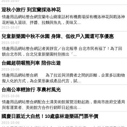
2015-10-07
迎秋小旅行 到宜蘭採洛神花
情趣用品網站整合網宜蘭冬山鄉童話村有機農場採有機洛神花與戳洛神
花籽融入湯頭、拌醬、拉麵與魚丸，美味又...
2015-10-07
兒童新樂園中秋不休園 身障、低收戶入園還可享優惠
2015-10-07
情趣用品網站整合網記者黃靜宜／台北報導 台北市民有福了！為了回
饋台北市民，台北兒童新樂園特別推出「...
台鐵超萌喔熊列車 陪你出遊
2015-10-06
情趣用品網站整合網 為了拉近與消費者之間的距離，企業多以動物
擬人化的方式，為企業形象或產品代言，賦...
台南公車輕旅行 享農村風光
2015-10-06
情趣用品網站整合網配合土溝美術館展覽活動起跑，臺南市政府交通局
與客運業者、美術館方合作行銷即日起推出...
國慶日親近大自然！10處森林遊樂區門票半價
2015-10-06