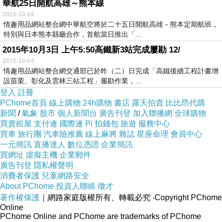
華航25日開航高雄～熊本線
2015-10-04
情趣用品網站整合網中華航空將於二十五日開航高雄－熊本定期航班，
特別與日本熊本縣廳合作，首航當日推出「...
2015年10月3日 上午5:50高鐵新3站完成屢勘 12/
2015-10-04
情趣用品網站整合網交通部已於昨（二）日完成「高鐵後續工程計畫增
設苗栗、彰化及雲林三站工程」履勘作業，...
登入
註冊
PChome首頁
線上購物
24h購物
書店
露天拍賣
比比昂代購
新聞
/
氣象
股市
個人新聞台
廣告刊登
加入聯播網
全球購物
買賣租屋
支付連
國際連
Pi 拍錢包
旅遊
服務中心
買車
旅行團
汽車險推薦
線上麻將
雜誌
星座命理
會員中心
一元簡訊
直播達人
數位憑證
企業簡訊
買網址
虛擬主機
企業郵件
廣告刊登
隱私權聲明
消費者保護
兒童網路安全
About PChome
投資人聯絡
徵才
著作權保護
｜網路家庭版權所有、轉載必究
‧Copyright PChome
Online
PChome Online and PChome are trademarks of PChome