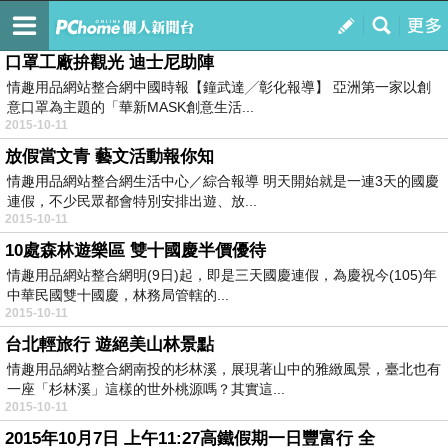
旅遊新聞
訂閱
我的
口罩工廠拚觀光 迪士尼助陣
情趣用品網站整合網中國時報【鐘武達╱彰化報導】 亞洲第一家以創
意口罩為主題的「華新MASK創意生活...
2015-10-11
放假當文青 藝文活動報你知
情趣用品網站整合網生活中心／綜合報導 明天開始就是一連3天的國慶
連假，不少民眾都會特別安排出遊、放...
2015-10-11
10處森林遊樂區 雙十國慶半價優待
情趣用品網站整合網明(9日)起，即是三天國慶連假，為慶祝今(105)年
中華民國雙十國慶，林務局管轄的...
2015-10-11
台北輕旅行 遊絕美山林景點
情趣用品網站整合網南投的杉林溪，展現著山中的雅緻風景，臺北也有
一座「杉林溪」這樣的世外桃源嗎？其實這...
2015-10-11
2015年10月7日 上午11:27高鐵假期一日豐富行 全