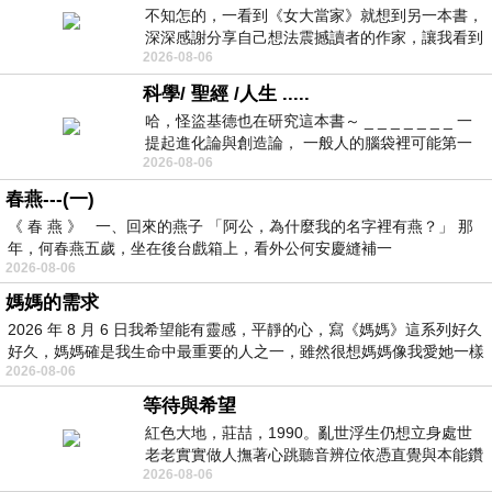
不知怎的，一看到《女大當家》就想到另一本書，
深深感謝分享自己想法震撼讀者的作家，讓我看到
2026-08-06
不同樣貌的家庭！ 《女大
科學/ 聖經 /人生 .....
哈，怪盜基德也在研究這本書～ _ _ _ _ _ _ _ 一
提起進化論與創造論， 一般人的腦袋裡可能第一
2026-08-06
時間就有「 進化論很科
春燕---(一)
《 春 燕 》 一、回來的燕子 「阿公，為什麼我的名字裡有燕？」 那
年，何春燕五歲，坐在後台戲箱上，看外公何安慶縫補一
2026-08-06
媽媽的需求
2026 年 8 月 6 日我希望能有靈感，平靜的心，寫《媽媽》這系列好久
好久，媽媽確是我生命中最重要的人之一，雖然很想媽媽像我愛她一樣
2026-08-06
等待與希望
紅色大地，莊喆，1990。亂世浮生仍想立身處世
老老實實做人撫著心跳聽音辨位依憑直覺與本能鑽
2026-08-06
向裂隙的亮處探索另一個心聲另一個共鳴的