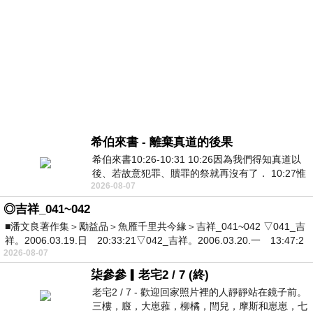
希伯來書 - 離棄真道的後果
希伯來書10:26-10:31 10:26因為我們得知真道以
後、若故意犯罪、贖罪的祭就再沒有了． 10:27惟
2026-08-07
有戰懼等候審判和那燒滅眾敵人的烈火
◎吉祥_041~042
■潘文良著作集＞勵益品＞魚雁千里共今緣＞吉祥_041~042 ▽041_吉
祥。2006.03.19.日 20:33:21▽042_吉祥。2006.03.20.一 13:47:2
2026-08-07
柒參參▎老宅2 / 7 (終)
老宅2 / 7 - 歡迎回家照片裡的人靜靜站在鏡子前。
三樓，廄，大崽蕥，柳橘，閆兒，摩斯和崽崽，七