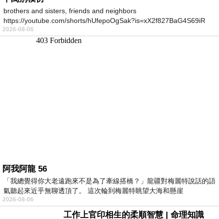
brothers and sisters, friends and neighbors
https://youtube.com/shorts/hUfepoOgSak?is=xX2f827BaG4S69iR
2026-08-06
https
阿我阿龍 56
「我總覺得你大老遠跑來不是為了牽線搭橋？」龍疆對梅麗特說話的語
氣聽起來近乎無聊透頂了。 這次輪到梅麗特眺望大海和懸崖
2026-08-06
工作上官印相生的柔順智慧 | 命理知識