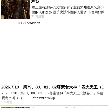
騎奴
脆上面有許多小說同好 有了脆我才知道原來寫小
說的人那麼多 幾乎比讀小說的人還多 有位同好問
31 分鐘前
了一個問題 她說為什麼高中文學獎的
2026.7.10，第79、80、81、82尊素食大神「四大天王（護界）」降臨寶島台灣（6）
2026.7.10，第79、80、81、82尊素食神「四大天王（護界）」降臨
寶島台灣（6） https://zh.wikip
1 小時前