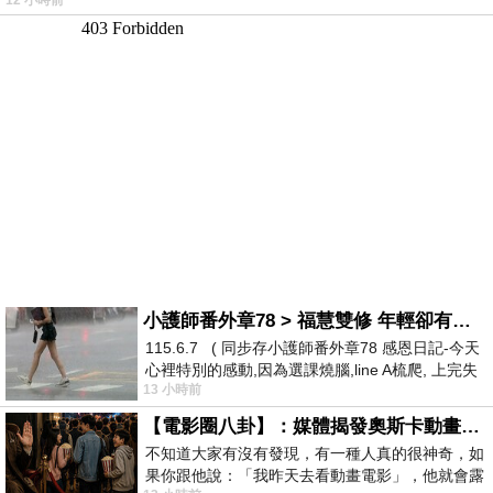
12 小時前
小護師番外章78 > 福慧雙修 年輕卻有個老靈魂 ㄑ金剛經〉podcast
115.6.7 ( 同步存小護師番外章78 感恩日記-今天
心裡特別的感動,因為選課燒腦,line A梳爬, 上完失
13 小時前
智課的她,特來傾
【電影圈八卦】：媒體揭發奧斯卡動畫項目投票醜聞！好萊塢為什麼看不起動畫電影？
不知道大家有沒有發現，有一種人真的很神奇，如
果你跟他說：「我昨天去看動畫電影」，他就會露