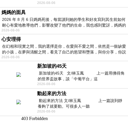
2026-08-06
景影射西藏境外流亡 地下組織
媽媽的面具
2026 年 8 月 6 日媽媽死後，每當讀到她的學生和好友寫到其生前如何
耐心有愛地教導他們，影響改變了他們的生命，我也感到驚訝，媽媽的
2026-08-06
心安理得
在幻相和現實之間，我的選擇是你，在愛與不愛之間，依然是一個缺愛
的小孩，在夢與清醒之間，看見了自己的慾望和墮落，與你分享，你説
2026-08-06
新加坡的45天
新加坡的45天 文/林玉鳳 上一篇用佛得角
的世界盃故事，談「中葡平台」這
2026-08-06
動起來的方法
動起來的方法 文/林玉鳳 上一篇說到靜
養夠了就要動。可很多人一聽
2026-08-06