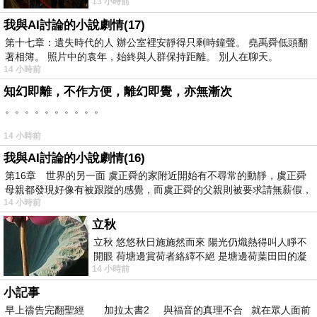
13 小時前
出一種慈祥的微笑，然後問你是不是陪小
我與AI討論的小說劇情(17)
第十七章：遺失時代的人 辦公室裡安靜得只剩時鐘聲。 堯禹舜低頭翻
著相簿。 照片中的袁年，始終與人群保持距離。 別人在聊天。
14 小時前
知幻即離，不作方便，離幻即覺，亦無漸次
。。。。。。。。。。
14 小時前
我與AI討論的小說劇情(16)
第16章 世界的另一面 虞正舜的家附近開始有不尋常的動靜，虞正舜
母親都發現好像有被跟蹤的感覺，而虞正舜的父親則被要求請無薪假，
14 小時前
立秋
立秋 悠悠秋日施施然而來 陽光仍熾熱得叫人睜不
開眼 荷塘邊賞荷者絡繹不絕 是塘邊荷葉田田的凝
14 小時前
望 風中飄逸的是映日荷花別樣紅
小記事
早上禱告完翻聖經 加拉太書2 與福音的真理不合 就在眾人面前