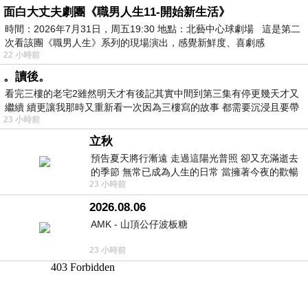
面白大丈夫劇團《職男人生11-開始新生活》
時間：2026年7月31日，周五19:30 地點：北藝中心球劇場 這是第二
次看該團《職男人生》系列的現場演出，感覺新鮮度、喜劇感
22 小時前
。讀後。
看完三樓的老宅2雖然明天才有後記其實中間到第三集有停更幾天才又
繼續 續更讓我那時又重新看一次因為三樓寫的故事 都需要沉浸且要帶
23 小時前
有
立秋
預告夏天將行漸遠 走過這陽光普照 卻又充滿逝去
的季節 無常已成為人生的日常 當擁著今夜的歡暢
23 小時前
舒心 轉眼驟成昨日 而明晨 太陽
2026.08.06
AMK - 山頂公仔波板糖
23 小時前