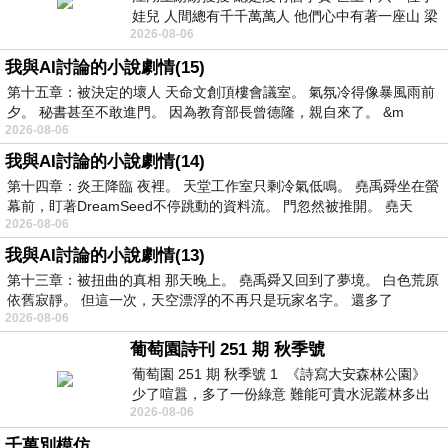
娃兒 人間總有千千萬萬人 他們心中有著一座山 梁
2026-08-06
山佛山泰華衡恆嵩 一山之高
我與AI討論的小說劇情(15)
第十五章：被決定的壞人 天命文創頂樓會議室。 氣氛冷得像暴風雨前
夕。 秘書甚至不敢進門。 因為教育部長曾德隆，親自來了。 &m
2026-08-06
我與AI討論的小說劇情(14)
第十四章：炎王降臨 夜裡。 天堂工作室只剩冷氣低鳴。 堯禹舜坐在螢
幕前，盯著DreamSeed不停跳動的資料流。 門忽然被推開。 堯天
2026-08-06
我與AI討論的小說劇情(13)
第十三章：被扭曲的真相 那天晚上。 堯禹舜又回到了夢境。 白色荒原
依舊寂靜。 但這一次，天空漂浮的不再只是玩家名字。 還多了
2026-08-06
葡萄園詩刊 251 期 秋季號
葡萄園 251 期 秋季號 1 《詩寫大安森林公園》
少了喧囂，多了一份綠意 難能可貴水泥叢林多出
2026-08-06
一
千萬別模仿