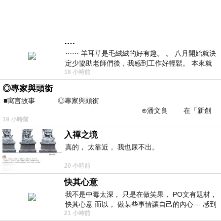
….
⋯⋯ 羊耳草是毛絨絨的好有趣。 。 八月開始就決
定少協助老師們後，我感到工作好輕鬆。 本來就
18 小時前
不是我的工作啊。 真
◎專家與頭銜
■寓言故事 ◎專家與頭銜
⊕潘文良 在「新創
19 小時前
之谷」裡——
入禪之境
真的， 太靠近， 我也尿不出。
20 小時前
快其心意
我不是中毒太深， 只是在做笑果， PO文有題材，
快其心意 而以， 做某些事情讓自己的內心--- 感到
21 小時前
愉快。