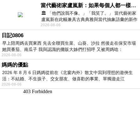
當代藝術家盧嵐新：如果每個人都一樣，這世界該有多無聊？
🏛️ 「他們說我不像。」「我笑了。」 當代藝術家
盧嵐新在此幅兼具古典典雅與當代抽象語彙的新作
2026-08-06
中，以沈靜的藍色空間為背景，描繪了
日記0806
早上陪周媽去買東西 先去全聯買生菜、山葵、沙拉 然後走在保安市場
她買番茄、南瓜子 我與認識的攤販大姊們打招呼 又被周媽唸：
2026-08-06
媽媽的優點
2026 年 8 月 6 日媽媽從前在《北窗內外》散文中寫到理想的遊俠生
活：不結婚、不生孩子、交女朋友、做喜歡的事業、單獨遊走江
2026-08-06
湖⋯⋯，