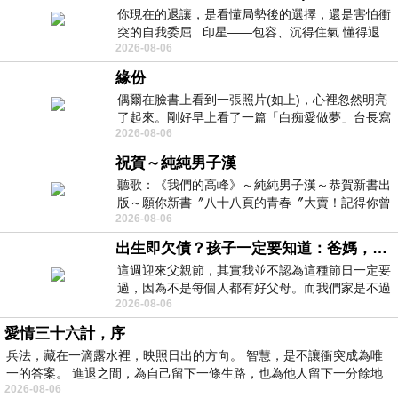
你現在的退讓，是看懂局勢後的選擇，還是害怕衝
突的自我委屈 印星——包容、沉得住氣 懂得退
2026-08-06
一步觀察，不會
緣份
偶爾在臉書上看到一張照片(如上)，心裡忽然明亮
了起來。剛好早上看了一篇「白痴愛做夢」台長寫
2026-08-06
的貼文，在回顧年輕時瘋狂愛上
祝賀～純純男子漢
聽歌：《我們的高峰》～純純男子漢～恭賀新書出
版～願你新書〞八十八頁的青春〞大賣！記得你曾
2026-08-06
經在我的版留言…「好讚的圖^^感覺大家
出生即欠債？孩子一定要知道：爸媽，其實我不欠你們
這週迎來父親節，其實我並不認為這種節日一定要
過，因為不是每個人都有好父母。而我們家是不過
2026-08-06
節的，平時也沒什麼儀式感，生活趨近冷
愛情三十六計，序
兵法，藏在一滴露水裡，映照日出的方向。 智慧，是不讓衝突成為唯
一的答案。 進退之間，為自己留下一條生路，也為他人留下一分餘地
2026-08-06