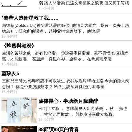
弱 雖人間活動 已達文明極致之浪費 但又何干質樸
15 小時前
者 只能白白陪葬
*臺灣人造衛星救了我……
趙德恕(Zoldos Ur.)神父還活著的時候: 他怕見太陽光 我有一次去上趙
德恕神父研究所的課程， 趙神父把窗簾放下， 他說:陽
15 小時前
《蜂蜜與漣漪》
生活的苦悶之處，必有其蜂蜜。 你說要學習蜜獾，毫不畏懼地 直搗蜂
窩，才能親嚐。 甚至練一身鐵布衫、金鐘罩， 在暴風雨來襲
15 小時前
藍玫友5
三師兄三師兄 你昨晚說不可以殺生 要我放過蟑螂給生路 今天的燉大肉
怎辦？ 你是否要虔誠茹素？ 蛤？別說師妹愛記仇 我希望
15 小時前
歲律禪心 - 半塘新月朦朧醉
來到了立秋 ， 意味著夏天即將過去 ， 秋 ，揪也
， 物於此而揪歛 ， 與格友分享此立秋聯。
15 小時前
88節讀88頁的青春