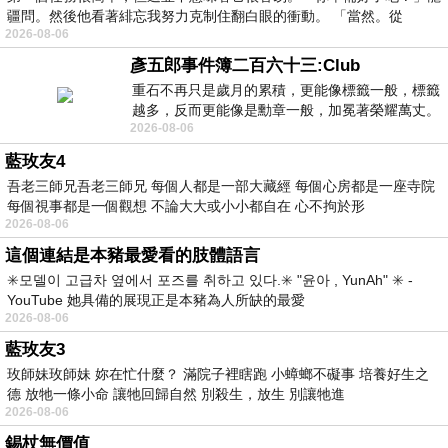
疆問。然後他看著緋忘我努力克制住翻白眼的衝動。 「當然。從
2026-08-06
彥五郎事件簿二百六十三:Club
重石不再只是歲月的累積，更能像標籤一般，標籤
越多，反而更能像是勳章一般，加冕著榮耀萬丈。
2026-08-06
習慣一如縱容，成了再難輕輕放下的罪證
藍玫友4
吾老三師兄吾老三師兄 每個人都是一部大藏經 每個心房都是一座寺院
每個視事都是一個觀想 不論大大或小小都自在 心不拘於形
2026-08-06
這個連結是本豬最愛看的肢體語言
✳️모델이 고급차 옆에서 포즈를 취하고 있다.✳️ "윤아 , YunAh" ✳️ -
YouTube 她具備的展現正是本豬為人所缺的最愛
2026-08-06
藍玫友3
玫師妹玫師妹 妳在忙什麼？ 滿院子裡瞎跑 小蟑螂不礙事 培養好生之
德 放牠一條小命 讓牠回歸自然 別殺生，放生 別讓牠進
2026-08-06
錫杖無價值