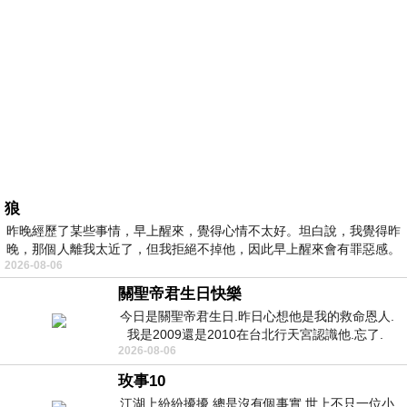
狼
昨晚經歷了某些事情，早上醒來，覺得心情不太好。坦白說，我覺得昨
晚，那個人離我太近了，但我拒絕不掉他，因此早上醒來會有罪惡感。
2026-08-06
關聖帝君生日快樂
今日是關聖帝君生日.昨日心想他是我的救命恩人.
我是2009還是2010在台北行天宮認識他.忘了.
2026-08-06
一個奇摩交友的網友學
玫事10
江湖上紛紛擾擾 總是沒有個事實 世上不只一位小