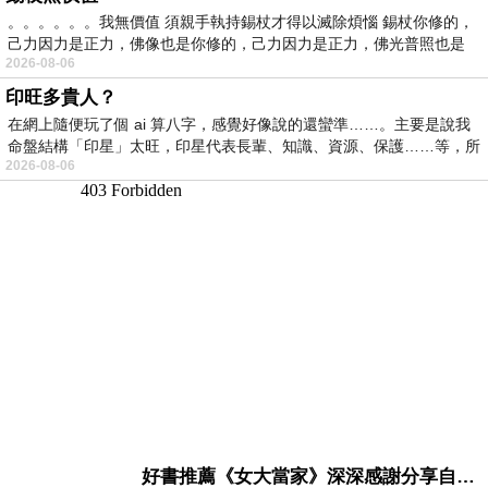
。。。。。。我無價值 須親手執持錫杖才得以滅除煩惱 錫杖你修的，
己力因力是正力，佛像也是你修的，己力因力是正力，佛光普照也是
2026-08-06
印旺多貴人？
在網上隨便玩了個 ai 算八字，感覺好像說的還蠻準……。主要是說我
命盤結構「印星」太旺，印星代表長輩、知識、資源、保護……等，所
2026-08-06
好書推薦《女大當家》深深感謝分享自己想法震撼讀者的作家，讓我看到不同樣貌的家庭！