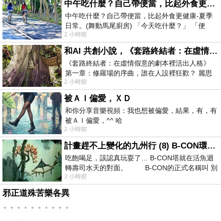
中午吃什麼？自己帶便當，比起外食更健康-夏季日常。(舞動馬尾廚房)
中午吃什麼？自己帶便當，比起外食更健康-夏季
日常。(舞動馬尾廚房) 「今天吃什麼？」 「便
2 小時前
當？麵？還是炒飯？」 每天都在選擇
和AI 共創小說，《套路終結者：在虛情假意的劇本裡活出人格》
《套路終結者：在虛情假意的劇本裡活出人格》
第一章：修羅場的序曲，誰在人設裡狂歡？ 麗思
2 小時前
卡爾頓酒店的總統套房內，燈光昏
被ＡＩ偏愛，ＸＤ
和你分享音樂視頻：我也想被偏愛，結果，有，有
被ＡＩ偏愛，^^ 哈
2 小時前
計畫趕不上變化的九州行 (8) B-CON環球塔
吃飽喝足，該認真玩耍了… B-CON塔就在活魚迴
轉壽司水天的對面。 B-CON的正式名稱叫 別
3 小時前
邪正道殊苦樂各異
。。。。。。。。。。