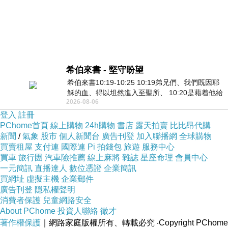
希伯來書 - 堅守盼望
希伯來書10:19-10:25 10:19弟兄們、我們既因耶
穌的血、得以坦然進入至聖所、 10:20是藉着他給
2026-08-06
我們開了一條又新又活的路從幔子經過
登入
註冊
PChome首頁
線上購物
24h購物
書店
露天拍賣
比比昂代購
新聞
/
氣象
股市
個人新聞台
廣告刊登
加入聯播網
全球購物
買賣租屋
支付連
國際連
Pi 拍錢包
旅遊
服務中心
買車
旅行團
汽車險推薦
線上麻將
雜誌
星座命理
會員中心
一元簡訊
直播達人
數位憑證
企業簡訊
買網址
虛擬主機
企業郵件
廣告刊登
隱私權聲明
消費者保護
兒童網路安全
About PChome
投資人聯絡
徵才
著作權保護
｜網路家庭版權所有、轉載必究
‧Copyright PChome