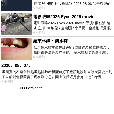
授 遠見 HBR 社長楊瑪利 2026.08.06 我最敬愛的
5 小時前
老闆、遠見．天下文化創辦人高希均教
電影眼眸2026 Eyes 2026 movie
電影眼眸2026 Eyes 2026 movie 導演: 廉智浩 編
劇 主演: 申敏兒 / 金南熙 / 李承勇 / 金英雅 電影眼
6 小時前
眸2026描述攝影師徐珍因遺
羅東林鐵：樂水驛
抵達樂水驛前會先經過5-7號隧道及橫越碼崙溪，
鐵路都是沿著溪畔修建。 樂水驛初名為濁水驛，
6 小時前
但因與臺鐵集集線車站同名，於1953
2026。08。07。
畫圖真的不適合我越畫越排斥看得懂就好了應該是說如果改天需要用到
了自然就會很厲害了現在沒心思在圖上但我還是會努力把它考過———
6 小時前