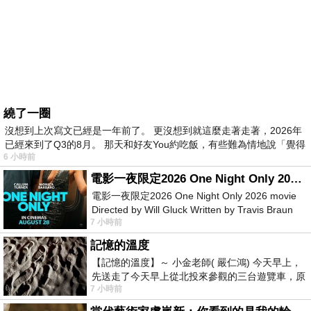
繞了一圈
沒想到上次寫文已經是一年前了。 更沒想到就這麼走著走著，2026年
已經來到了Q3的8月。 那天和好友You約吃飯，有些難為情地說「覺得
6 小時前
電影一夜限定2026 One Night Only 2026 movie
電影一夜限定2026 One Night Only 2026 movie
Directed by Will Gluck Written by Travis Braun
7 小時前
Starring Monica Barbaro
記憶的溫度
【記憶的溫度】～ 小金老師( 嚴仁鴻) 今天早上，
先送走了今天早上從北投來參觀的三台遊覽車，原
7 小時前
以為展場已經差不多要安靜下來，卻發