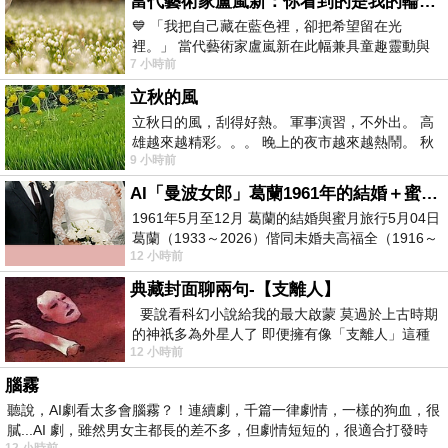
當代藝術家盧嵐新：你看到的是我的輪廓，還是你的故事？——藏在藍色裡的希望與光
💙 「我把自己藏在藍色裡，卻把希望留在光
裡。」 當代藝術家盧嵐新在此幅兼具童趣靈動與
7 小時前
抽象韻味的新作中，用湛藍的羽翼般色塊包覆著
立秋的風
立秋日的風，刮得好熱。 軍事演習，不外出。 高
雄越來越精彩。。。 晚上的夜市越來越熱鬧。 秋
9 小時前
天的風刮得很熱 夜遊消暑熱。。。
AI「曼波女郎」葛蘭1961年的結婚＋蜜月旅行 #戀上老電影 #葛蘭 #粟子
1961年5月至12月 葛蘭的結婚與蜜月旅行5月04日
葛蘭（1933～2026）偕同未婚夫高福全（1916～
12 小時前
2004）乘郵輪赴倫敦6月15日於英國倫敦St.S
典藏封面聊兩句-【支離人】
要說看科幻小說給我的最大啟蒙 莫過於上古時期
的神祇多為外星人了 即便擁有像「支離人」這種
12 小時前
驚世駭俗的神通法門 也未必讀
腦霧
聽說，AI劇看太多會腦霧？！連續劇，千篇一律劇情，一樣的狗血，很
膩...AI 劇，雖然男女主都長的差不多，但劇情短短的，很適合打發時