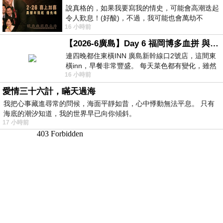
說真格的，如果我要寫我的情史，可能會高潮迭起
令人歎息！(好酸)，不過，我可能也會萬劫不
16 小時前
復...，每天跪鍵盤還是被判了花心的罪
【2026-6廣島】Day 6 福岡博多血拼 與機場接送少年司機深夜對談
連四晚都住東橫INN 廣島新幹線口2號店，這間東
橫inn，早餐非常豐盛。 每天菜色都有變化，雖然
16 小時前
看到工作人員拿出料理包加熱，但
愛情三十六計，瞞天過海
我把心事藏進尋常的問候，海面平靜如昔，心中悸動無法平息。 只有
海底的潮汐知道，我的世界早已向你傾斜。
17 小時前