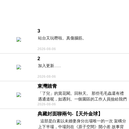
3
站台又玩嘢啦。真傷腦筋。
2026-08-06
2
加入更新......
2026-08-06
東灣踏青
「了兒」的賞花閣。回秋天。 那些毛毛蟲還有禮
遇通道呢，如遇到。一個園區的工作人員撿給我們
2026-08-06
細賞。
典藏封面聊兩句-【天外金球】
這部是白素以未婚妻身分出場唯一的一次 架構分
上下半場，中場則在《原子空間》開小差 故事背