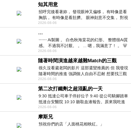
知其用意
招呼完後看著妳， 發現眼神又偏移， 有時像是看
胸肌， 有時像是看肚臍。 眼神刻意不交集， 對視
2026-08-06
視線不對齊， 讓我很難不
…
⋯⋯ Ai製圖 。 白色秋海棠花的幻形。 整體很Ai質
感。 不過我不討厭。 。 ... 嗯，我滿意了！ 。 🐻
2026-08-06
昨中
隨著時間演進越來越難Match的三觀
很久沒看葳老闆的影片 這部還蠻推薦的 但 我發現
隨著時間的推進 強調個人自由不忍耐 想要找三觀
2026-08-06
接近的不要說對象 連朋友都超
第二次打鐵劑之超混亂的一天
9:30 抵達公司車子停好位子 9:40 從公司騎腳踏車
抵達台安醫院 10:10 聽取血液報告。原來我吃進
2026-08-06
去的 B12 彌可保並非沒有吸收而是超
摩斯兄
預祝你們的店「人面桃花相映紅。」