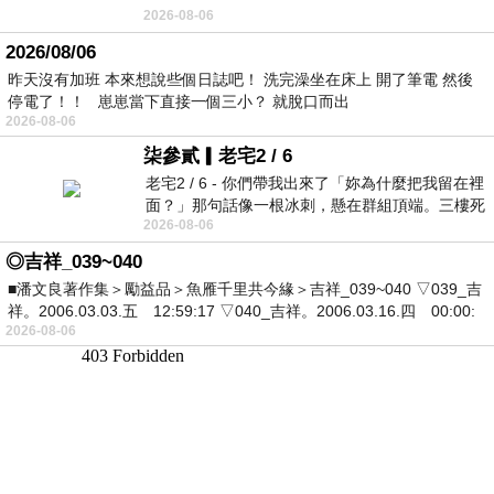
2026-08-06
2026/08/06
昨天沒有加班 本來想說些個日誌吧！ 洗完澡坐在床上 開了筆電 然後
停電了！！ 崽崽當下直接一個三小？ 就脫口而出
2026-08-06
柒參貳▎老宅2 / 6
老宅2 / 6 - 你們帶我出來了「妳為什麼把我留在裡
面？」那句話像一根冰刺，懸在群組頂端。三樓死
2026-08-06
死盯著照片裡的人。那個人確實站在
◎吉祥_039~040
■潘文良著作集＞勵益品＞魚雁千里共今緣＞吉祥_039~040 ▽039_吉
祥。2006.03.03.五 12:59:17 ▽040_吉祥。2006.03.16.四 00:00:
2026-08-06