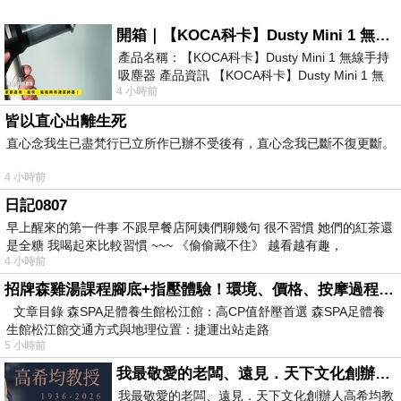
開箱｜【KOCA科卡】Dusty Mini 1 無線手持吸塵器
產品名稱：【KOCA科卡】Dusty Mini 1 無線手持
吸塵器 產品資訊 【KOCA科卡】Dusty Mini 1 無
4 小時前
線手持吸塵器評語： 能吸、能吹兼具兩
皆以直心出離生死
直心念我生已盡梵行已立所作已辦不受後有，直心念我已斷不復更斷。
4 小時前
日記0807
早上醒來的第一件事 不跟早餐店阿姨們聊幾句 很不習慣 她們的紅茶還
是全糖 我喝起來比較習慣 ~~~ 《偷偷藏不住》 越看越有趣，
4 小時前
招牌森雞湯課程腳底+指壓體驗！環境、價格、按摩過程全紀錄，森SPA足體養生館松江館最新價格表
文章目錄 森SPA足體養生館松江館：高CP值舒壓首選 森SPA足體養
生館松江館交通方式與地理位置：捷運出站走路
5 小時前
我最敬愛的老闆、遠見．天下文化創辦人高希均教授
我最敬愛的老闆、遠見．天下文化創辦人高希均教