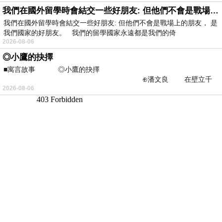
我們在國外留學時會結交一些好朋友: 但他們不會是戰場上的朋友
我們在國外留學時會結交一些好朋友: 但他們不會是戰場上的朋友， 是
我們國家的好朋友。 我們的留學國家永遠都是我們的倚
2026-08-06
◎小鷹的抉擇
■寓言故事 ◎小鷹的抉擇
⊕潘文良 在壁立千
2026-08-06
仞的懸崖上，有一座遮天蔽