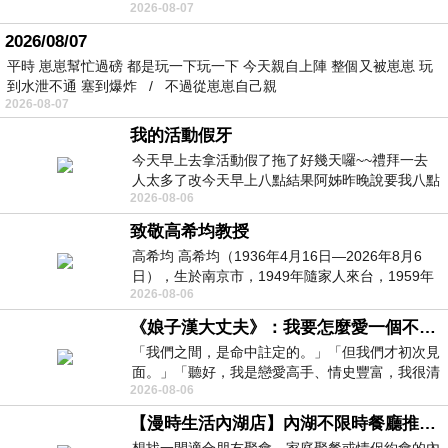
2026-08-07
個人整整齊齊地站在鏡框之外，如同
2026/08/07
平時 崽崽幫忙過磅 都是玩一下玩一下 今天親自上陣 整個又被崽崽 玩
到水泄不通 塞到爆炸 / 不過從崽崽自己親
2026-08-07
我的活動假牙
今天早上去拿活動假了拖了好幾天囉~~禮拜一去
人太多了改今天早上八點結果阿姊昨晚說要我八點
2026-08-06
去西螺農會~回到莿桐都8點半多了
致敬高希均教授
高希均 高希均（1936年4月16日—2026年8月6
日），生於南京市，1949年隨家人來台，1959年
2026-08-06
赴美深造並取得經濟發展博士學位。曾任
《娘子漢大丈夫》：我要怎麼愛一個不存在的人？
「我們之間，是命中註定的。」「但我們才初次見
面。」「聽好，我是戀愛高手、情史豐富，我很清
2026-08-06
楚這種感覺，你我之間的那種感覺，現
【漫時生活內湖店】內湖不限時餐廳推薦｜捷運港墘站美食，聚餐、約會、家庭聚會首選，正餐甜點一次滿足