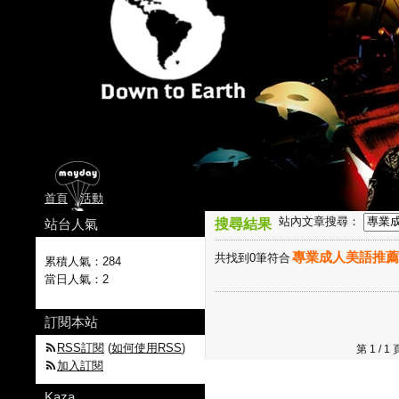
首頁
活動
站內文章搜尋：
站台人氣
搜尋結果
專業成人美語推薦
共找到0筆符合
累積人氣：
284
當日人氣：
2
訂閱本站
RSS訂閱
(
如何使用RSS
)
第 1 /
加入訂閱
Kaza