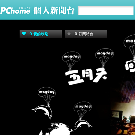
0
0
愛的鼓勵
訂閱站台