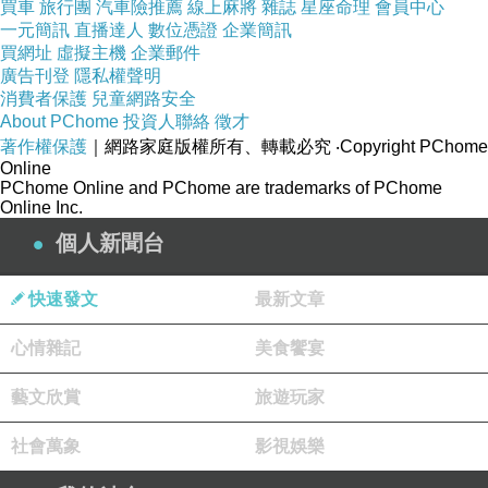
炒作」，但據指出，台灣祝賀團被安排的位置在
買車
旅行團
汽車險推薦
線上麻將
雜誌
星座命理
會員中心
一元簡訊
直播達人
數位憑證
企業簡訊
舞台正前方，備受禮遇。
買網址
虛擬主機
企業郵件
廣告刊登
隱私權聲明
消費者保護
兒童網路安全
我方由游錫堃領軍，帶領包括台中市長林佳龍、
About PChome
投資人聯絡
徵才
嘉義縣長張花冠與國民黨、民進黨、親民黨、時
著作權保護
｜網路家庭版權所有、轉載必究
‧Copyright PChome
Online
代力量立委等人一同出席川普就職典禮；由於反
PChome Online and PChome are trademarks of PChome
對者眾多，不少反川普人士一大早也已在會場外
Online Inc.
抗議。
個人新聞台
快速發文
最新文章
中國大陸外交部發言人華春瑩下午指出，「我注
意到美政府多次重申，美方只邀請各國駐美外交
心情雜記
美食饗宴
使節出席美總統就職儀式，但沒有邀請也不鼓勵
藝文欣賞
旅遊玩家
其他國家或地區派團赴美。」、「台灣地區一些
勢力炒作台當局應邀派所謂代表團赴美參加美總
社會萬象
影視娛樂
統就職儀式，這顯然是一種自我炒作，目的是要