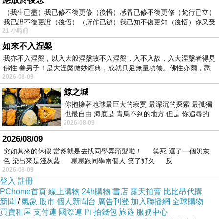
應放於後念
（我生已盡）我已修不復更修（後悟）感冒已修不復更修（梵行已立）
我已證不復更證（後悟）（所作已辦）我已知不復更知（後悟）你又受
21 小時前
如來不入涅槃
我亦不入涅槃，以入大般涅槃故不入涅槃，入不入故，入大涅槃者得見
▲美國華盛頓林肯紀念堂目前正在準備川普就職
佛性 善男子！是大涅槃微妙經典，成就具足無量功德。佛性亦爾，悉
演說會場，現場已擺滿白色椅子。（圖／記者董
2026-08-09
美琪攝，下同）
鯨之城
你抱擁著地球最巨大的寂寞 最深沉的探索 最孤獨
也最自由 海底是 青鳥不到的地方 但是 你追尋的
政治中心／綜合報導
2026-08-09
幸福 可以比珍珠更
2026/08/09
美國總統就職典禮即將在台灣時間21日凌晨登
突如其來的休假 當然就是去找同學弄頭髮啦！ 笑死 選了一個奶灰
色 染出來是淺灰藍 崽崽跟同學兩個人 笑了好久 反
場，行政院前院長游錫堃代表總統蔡英文率團赴
2026-08-09
美向川普祝賀就職。雖然中國外交部今天才說，
登入
註冊
PChome首頁
線上購物
24h購物
書店
露天拍賣
比比昂代購
「台灣地區一些勢力炒作台當局應邀派所謂代表
新聞
/
氣象
股市
個人新聞台
廣告刊登
加入聯播網
全球購物
團赴美參加美總統就職儀式，這顯然是一種自我
買賣租屋
支付連
國際連
Pi 拍錢包
旅遊
服務中心