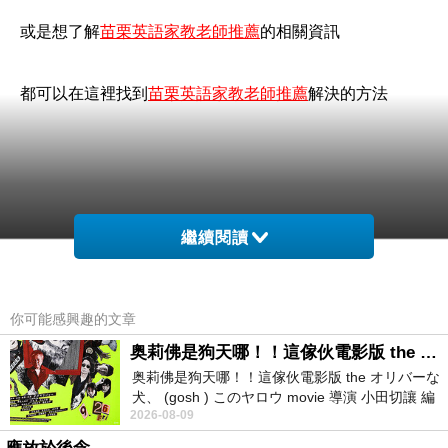
或是想了解
苗栗英語家教老師推薦
的相關資訊
都可以在這裡找到
苗栗英語家教老師推薦
解決的方法
繼續閱讀
你可能感興趣的文章
奥莉佛是狗天哪！！這傢伙電影版 the オリバーな犬、 (gosh ) このヤロウ movie
奥莉佛是狗天哪！！這傢伙電影版 the オリバーな
犬、 (gosh ) このヤロウ movie 導演 小田切讓 編
2026-08-09
劇: 小田切讓 主演: 小田切讓