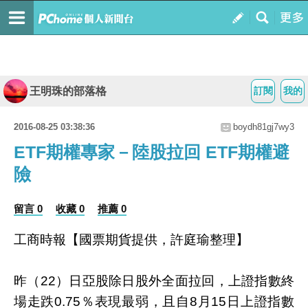
王明珠的部落格
訂閱
我的
2016-08-25 03:38:36
boydh81gj7wy3
ETF期權專家－陸股拉回 ETF期權避
險
留言 0
收藏 0
推薦 0
工商時報【國票期貨提供，許庭瑜整理】
昨（22）日亞股除日股外全面拉回，上證指數終
場走跌0.75％表現最弱，且自8月15日上證指數