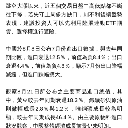
跳空大漲以來，近五個交易日盤中高低點都不斷
往下修，若失守上周多方缺口，則不利後續盤勢
表現，建議投資人可以先利用陸股連動ETF期
貨、選擇權進行避險。
中國於8月8日公布7月份進出口數據，與去年同
期比較，進口衰退12.5％，前值為負8.4％；出口
衰退4.4％，前值為負4.8％，顯示7月份出口降幅
減緩，但進口跌幅擴大。
觀察8月21日所公布之主要商品進口總值，其
中，黃豆較去年同期衰退18.3％、鐵礦砂與原油
則微幅成長2.8％與1.2％，唯銅礦成長較為明
顯，較去年同期成長46.4％。由主要原物料進口
狀況觀察，中國整體經濟成長前景仍未明朗。