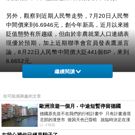
另外，觀察到近期人民幣走勢，7月20日人民幣
中間價來到6.6946元，創今年新高，近月以來雖
貶值態勢有所趨緩，但由於非農就業人口連續表
現優於預期，加上近期聯準會官員發表鷹派言
論，8月22日人民幣中間價大貶441個BP，來到
6.6652元。
繼續閱讀
由於美國聯準會今年升息機率攀升，亦可能進一
步使人民幣再度轉弱。雖近期深港通題材激勵中
你可能感興趣的文章
國股市多頭表現，但在基本面仍有疑慮的情況
下，或將壓抑指數上攻力道。
歐洲浪遊一個月 - 中途短暫停留德國
德國原先並不在我們的行程計畫中 只有計畫過境
北部的漢堡市 後因天色已昏暗 故臨時決定在漢
綜合考量中國基本面的狀況，雖然短線或有題材
12 小時前
堡市吃晚餐和過夜
激勵股市多頭走勢，但是在經濟前景尚未明朗之