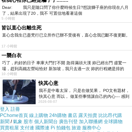
在我心裡你已經是騙子了........
前，指數上行空間可能受限，在選擇權策略上，
Dear: 我只是隨口問了你什麼時候生日?想說獅子座的你現在八月
了，結果出現了20，我不 可置信地看著這個
投資人可以買權空頭價差策略因應。
5 小時前
皆以直心出離生死
直心念我生已盡梵行已立所作已辦不受後有，直心念我已斷不復更斷。
17 小時前
一襲白衣
巧了，約好的日子 車庫大門打不開 急得滿頭大漢 妳已經出門 虛驚一
場，趕到高鐵左營站恰好 新加坡，我只去過一次 妳的行程總是排的
10 小時前
快其心意
我不是中毒太深， 只是在做笑果， PO文有題材，
快其心意 而以， 做某些事情讓自己的內心--- 感到
2026-08-07
愉快。
登入
註冊
PChome首頁
線上購物
24h購物
書店
露天拍賣
比比昂代購
新聞
/
氣象
股市
個人新聞台
廣告刊登
加入聯播網
全球購物
買賣租屋
支付連
國際連
Pi 拍錢包
旅遊
服務中心