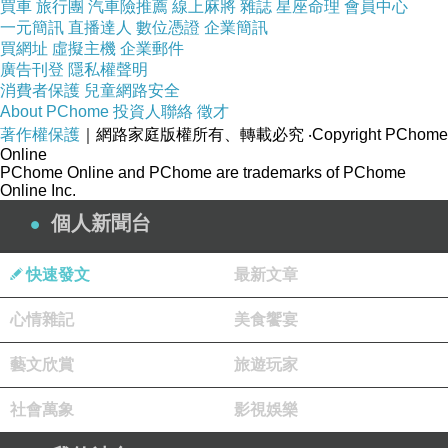
買車
旅行團
汽車險推薦
線上麻將
雜誌
星座命理
會員中心
一元簡訊
直播達人
數位憑證
企業簡訊
買網址
虛擬主機
企業郵件
廣告刊登
隱私權聲明
消費者保護
兒童網路安全
About PChome
投資人聯絡
徵才
著作權保護
｜網路家庭版權所有、轉載必究
‧Copyright PChome
Online
PChome Online and PChome are trademarks of PChome
Online Inc.
個人新聞台
快速發文
最新文章
心情雜記
美食饗宴
藝文欣賞
旅遊玩家
社會萬象
影視娛樂