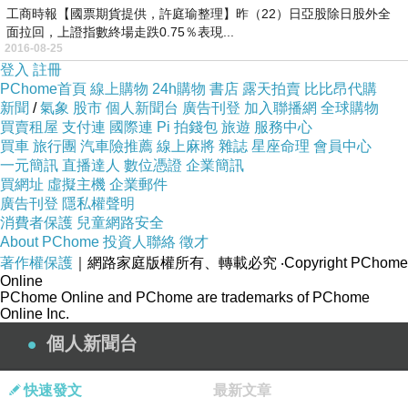
工商時報【國票期貨提供，許庭瑜整理】昨（22）日亞股除日股外全
面拉回，上證指數終場走跌0.75％表現...
2016-08-25
登入
註冊
PChome首頁
線上購物
24h購物
書店
露天拍賣
比比昂代購
新聞
/
氣象
股市
個人新聞台
廣告刊登
加入聯播網
全球購物
買賣租屋
支付連
國際連
Pi 拍錢包
旅遊
服務中心
買車
旅行團
汽車險推薦
線上麻將
雜誌
星座命理
會員中心
一元簡訊
直播達人
數位憑證
企業簡訊
買網址
虛擬主機
企業郵件
廣告刊登
隱私權聲明
消費者保護
兒童網路安全
About PChome
投資人聯絡
徵才
著作權保護
｜網路家庭版權所有、轉載必究
‧Copyright PChome
Online
PChome Online and PChome are trademarks of PChome
Online Inc.
個人新聞台
快速發文
最新文章