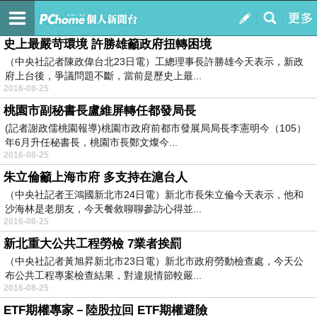
王明珠的部落格
訂閱
我的
史上最嚴苛環境 許勝雄籲政府扭轉困境
（中央社記者陳政偉台北23日電）工總理事長許勝雄今天表示，新政
府上台後，爭議問題不斷，當前是歷史上最...
2016-08-25
桃園市副秘書長盧維屏轉任都發局長
(記者謝政儒桃園報導)桃園市政府前都市發展局局長李憲明今（105）
年6月升任秘書長，桃園市長鄭文燦今...
2016-08-25
朱立倫籲上海市府 多支持在滬台人
（中央社記者王鴻國新北市24日電）新北市長朱立倫今天表示，他和
沙海林是老朋友，今天餐敘聊聊參訪心得並...
2016-08-25
新北重大公共工程勞檢 7業者挨罰
（中央社記者黃旭昇新北市23日電）新北市政府勞動檢查處，今天公
布公共工程專案檢查結果，對違規情節較嚴...
2016-08-25
ETF期權專家－陸股拉回 ETF期權避險