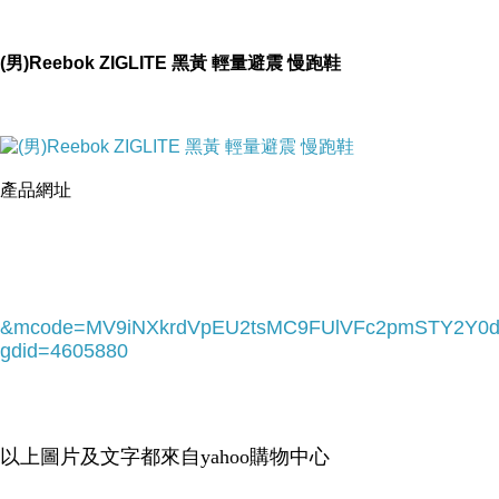
(男)Reebok ZIGLITE 黑黃 輕量避震 慢跑鞋
產品網址
(男) Reebok ZIGLITE 黑黃 輕量
避震 慢跑鞋
&mcode=MV9iNXkrdVpEU2tsMC9FUlVFc2pmSTY2Y
gdid=4605880
＊輕質透氣網布及精緻縫線覆蓋提供最佳的貼合
度
以上圖片及文字都來自yahoo購物中心