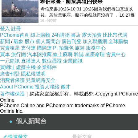
希伯來書 - 離棄真道的後果
希伯來書10:26-10:31 10:26因為我們得知真道以
後、若故意犯罪、贖罪的祭就再沒有了． 10:27惟
16 小時前
有戰懼等候審判和那燒滅眾敵人的烈火
登入
註冊
PChome首頁
線上購物
24h購物
書店
露天拍賣
比比昂代購
新聞
/
氣象
股市
個人新聞台
廣告刊登
加入聯播網
全球購物
買賣租屋
支付連
國際連
Pi 拍錢包
旅遊
服務中心
買車
旅行團
汽車險推薦
線上麻將
雜誌
星座命理
會員中心
一元簡訊
直播達人
數位憑證
企業簡訊
買網址
虛擬主機
企業郵件
廣告刊登
隱私權聲明
消費者保護
兒童網路安全
About PChome
投資人聯絡
徵才
著作權保護
｜網路家庭版權所有、轉載必究
‧Copyright PChome
Online
PChome Online and PChome are trademarks of PChome
Online Inc.
個人新聞台
快速發文
最新文章