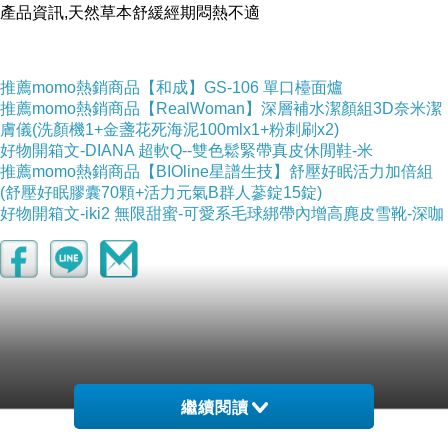
產品資訊,天然草本舒緩經期悶熱不適
推薦momo熱銷商品【和成】GS-106 單口檯面爐
推薦momo熱銷商品【RealWoman】深層補水潔顏組3D奈米潔
膚儀(洗顏機1+金盞花死海泥100mlx1+粉刺刷x2)
好物開箱文-DIANA 超軟Q--雙色鬆緊帶真皮休閒鞋-米
推薦momo熱銷商品【BIOline星譜生技】舒壓好眠活力加倍組
(舒壓好眠膠囊70顆+活力元氣B群人蔘錠15錠)
好物開箱文-iki2 無限甜蜜-可愛系毛球綁帶內增高麂皮雪靴-深咖
繼續閱讀