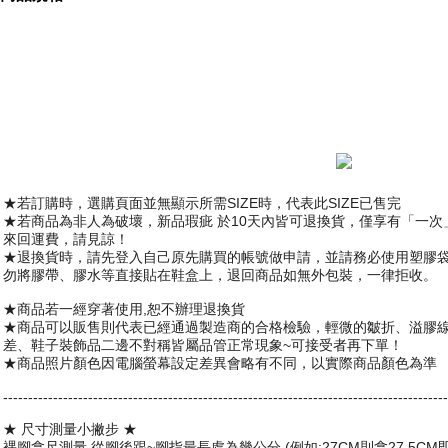
蝙蝠俠配色 復古透氣慢跑鞋
保證公司貨
★若訂購時，選購頁面並無顯示所需SIZE時，
代表此SIZE已售完
★若商品為非人為破壞，新品瑕疵 於10天內皆可退換貨，僅享有「一次
來回運費，請見諒！
產地: CHINA
★退換貨時，請先登入自己原先購買的帳號做申請，
並請務必使用塑膠袋
勿將膠帶、膠水等直接貼在鞋盒上，退回商品如無外包裝，
一律拒收。
★商品若一經穿著使用,恕不辦理退換貨
★商品可以販售則代表已經通過製造商的合格檢驗，輕微的皺折、
溢膠
差、
鞋子裝飾品二邊不對稱皆屬品管正常現象~可接受者再下單！
企業貸款
★商品照片顏色因電腦螢幕設定差異會略有不同，
以實際商品顏色為準
功能: 運動慢跑鞋
------------------------------
------------------------------
-----------------------------
★ 尺寸測量小撇步 ★
裸腳拿尺測量,從腳後跟~腳指最長處為幾公分 (例如:27CM則拿27.5C