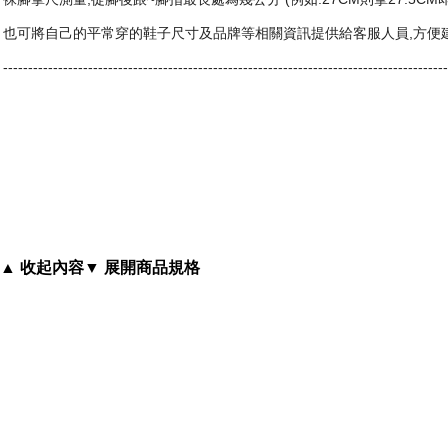
型號: J99595
也可將自己的平常穿的鞋子尺寸及品牌等相關資訊提供給客服人員,
方便
------------------------------
------------------------------
-----------------------------
內容簡介
(男)Reebok ZIGLITE 黑黃 輕量避震 慢跑鞋
▲ 收起內容
▼ 展開商品規格