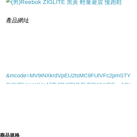
產品網址
&mcode=MV9iNXkrdVpEU2tsMC9FUlVFc2pmSTY
2Y0dRUmpHUnA5Tyt3N0FMbFVFQWVzPQ==
http
://tw.partner.buy.yahoo.com/gd/buy?gdid=4605880
全新正品
商品規格