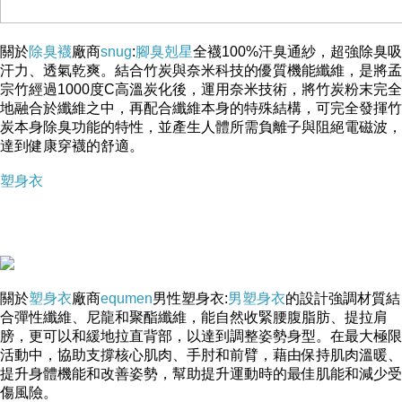
關於
除臭襪
廠商
snug
:
腳臭剋星
全襪100%汗臭通紗，超強除臭吸
汗力、透氣乾爽。結合竹炭與奈米科技的優質機能纖維，是將孟
宗竹經過1000度C高溫炭化後，運用奈米技術，將竹炭粉末完全
地融合於纖維之中，再配合纖維本身的特殊結構，可完全發揮竹
炭本身除臭功能的特性，並產生人體所需負離子與阻絕電磁波，
達到健康穿襪的舒適。
塑身衣
-->
關於
塑身衣
廠商
equmen
男性塑身衣:
男塑身衣
的設計強調材質結
合彈性纖維、尼龍和聚酯纖維，能自然收緊腰腹脂肪、提拉肩
膀，更可以和緩地拉直背部，以達到調整姿勢身型。在最大極限
▲ 收起內容
▼ 展開特別推薦
活動中，協助支撐核心肌肉、手肘和前臂，藉由保持肌肉溫暖、
提升身體機能和改善姿勢，幫助提升運動時的最佳肌能和減少受
傷風險。