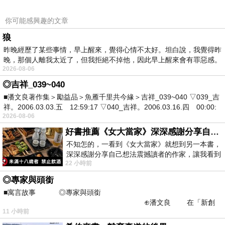
你可能感興趣的文章
狼
昨晚經歷了某些事情，早上醒來，覺得心情不太好。坦白說，我覺得昨
晚，那個人離我太近了，但我拒絕不掉他，因此早上醒來會有罪惡感。
2026-08-06
◎吉祥_039~040
■潘文良著作集＞勵益品＞魚雁千里共今緣＞吉祥_039~040 ▽039_吉
祥。2006.03.03.五 12:59:17 ▽040_吉祥。2006.03.16.四 00:00:
2026-08-06
好書推薦《女大當家》深深感謝分享自己想法震撼讀者的作家，讓我看到不同樣貌的家庭！
不知怎的，一看到《女大當家》就想到另一本書，
深深感謝分享自己想法震撼讀者的作家，讓我看到
22 小時前
不同樣貌的家庭！ 《女大
◎專家與頭銜
■寓言故事 ◎專家與頭銜
⊕潘文良 在「新創
11 小時前
之谷」裡——