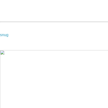
＊提供給追求耐久和避震性的跑者
＊可以滿足多功能需求跑者的鞋款
＊提供舒適性與穩定度的輕量鞋款
snug