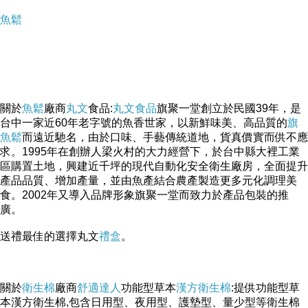
魚鬆
關於
魚鬆
廠商
丸文
食品:
丸文食品
旗聚一堂創立於民國39年，是
台中一家近60年老字號的魚香世家，以新鮮味美、高品質的
旗
魚鬆
而遠近馳名，由於口味、手藝傳統道地，貨真價實而供不應
求。1995年在創辦人梁火村的大力經營下，於台中縣大裡工業
區購置土地，興建近千坪的現代自動化安全衛生廠房，全面提升
產品品質、增加產量，並由魚產結合農產製造更多元化調理美
食。2002年又導入品牌形象旗聚一堂而致力於產品包裝的推
廣。
送禮最佳的選擇丸文
禮盒
。
關於
衛生棉
廠商
舒適達人
功能型草本
漢方衛生棉
:提供功能型草
本漢方衛生棉,包含日用型、夜用型、護墊型、量少型等衛生棉