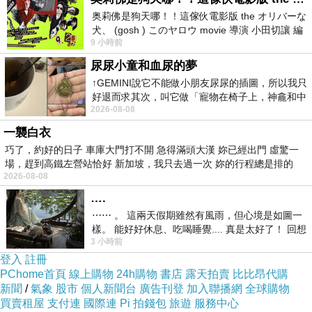
奥莉佛是狗天哪！！這傢伙電影版 the オリバーな
小朋友寫作，說出心裡的想法，既有趣，又能
犬、 (gosh ) このヤロウ movie 導演 小田切讓 編
發輝創意，出書是好事。
9 小時前
劇: 小田切讓 主演: 小田切讓
尿尿小童和血尿的夢
↑GEMINI說它不能做小朋友尿尿的插圖，所以我只
好退而求其次，叫它做「寵物在椅子上，神龕和中
2026-08-08
年人臉孔」的畫了。 六月底
《國史新論》，錢穆著
上一篇：
一襲白衣
巧了，約好的日子 車庫大門打不開 急得滿頭大漢 妳已經出門 虛驚一
想了解古代政治制度嗎？看這邊：《中國古代政治制度史論》
下一篇：
場，趕到高鐵左營站恰好 新加坡，我只去過一次 妳的行程總是排的
2026-08-08
….
⋯⋯ 。 這兩天假期雖然有風雨，但心境是如圖一
樣。 能好好休息、吃喝睡覺.... 真是太好了！ 回想
3 小時前
起來，以前根本就很難有這
登入
註冊
PChome首頁
線上購物
24h購物
書店
露天拍賣
比比昂代購
新聞
/
氣象
股市
個人新聞台
廣告刊登
加入聯播網
全球購物
何時歸
買賣租屋
支付連
國際連
Pi 拍錢包
旅遊
服務中心