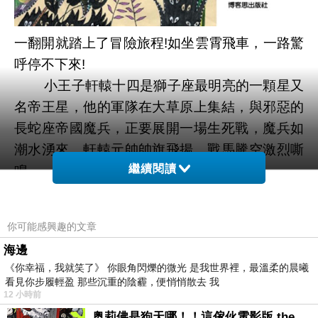
一翻開就踏上了冒險旅程!如坐雲霄飛車，一路驚
呼停不下來!
小王子軒轅十四是獅子座最明亮的一顆星又
名帝王星，他的軍隊在大草原上集結，與邪惡的
長蛇座帝國魔兵，正要展開一場生死戰，魔兵如
潮水湧來，軒轅元帥帥旗飛揚，戰馬騰空激烈嘶
繼續閱讀
鳴…
作者從小資質魯頓，喜愛發呆幻想，早晨起
床口含牙刷蹲在院子，呆看一群螞蟻扛起蚯蚓，
你可能感興趣的文章
父親問牠們在幹嘛？作者回答舞龍，又見螞蟻抬
海邊
起一粒飯粒，父親問牠們在舞獅？作者答在抗
《你幸福，我就笑了》 你眼角閃爍的微光 是我世界裡，最溫柔的晨曦
議，父親問何以知道？作者答看表情，作者至今
看見你步履輕盈 那些沉重的陰霾，便悄悄散去 我
12 小時前
仍難忘父親當年複雜表情。哈....
奥莉佛是狗天哪！！這傢伙電影版 the オリバーな犬、 (gosh ) このヤロウ movie