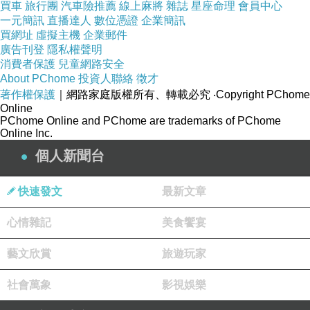
2024-07-15 16:58:17
買車
旅行團
汽車險推薦
線上麻將
雜誌
星座命理
會員中心
生存是基本需求，快樂是生活目標！
一元簡訊
直播達人
數位憑證
企業簡訊
http://www.tadarise.tw/
買網址
虛擬主機
企業郵件
廣告刊登
隱私權聲明
消費者保護
兒童網路安全
About PChome
投資人聯絡
徵才
著作權保護
｜網路家庭版權所有、轉載必究
‧Copyright PChome
Online
PChome Online and PChome are trademarks of PChome
Online Inc.
個人新聞台
快速發文
最新文章
心情雜記
美食饗宴
藝文欣賞
旅遊玩家
社會萬象
影視娛樂