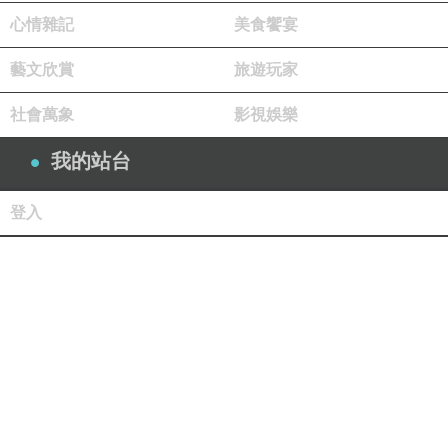
心情雜記
美食饗宴
藝文欣賞
旅遊玩家
社會萬象
影視娛樂
我的站台
登入