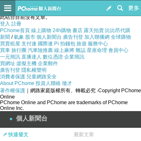
我最深愛的人
訂閱
我的
此站台目前沒有文章。
登入
註冊
PChome首頁
線上購物
24h購物
書店
露天拍賣
比比昂代購
新聞
/
氣象
股市
個人新聞台
廣告刊登
加入聯播網
全球購物
買賣租屋
支付連
國際連
Pi 拍錢包
旅遊
服務中心
買車
旅行團
汽車險推薦
線上麻將
雜誌
星座命理
會員中心
一元簡訊
直播達人
數位憑證
企業簡訊
買網址
虛擬主機
企業郵件
廣告刊登
隱私權聲明
消費者保護
兒童網路安全
About PChome
投資人聯絡
徵才
著作權保護
｜網路家庭版權所有、轉載必究
‧Copyright PChome
Online
PChome Online and PChome are trademarks of PChome
Online Inc.
個人新聞台
快速發文
最新文章