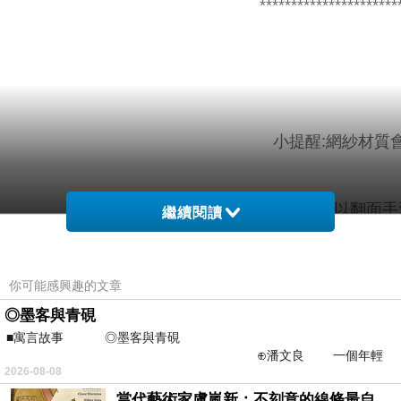
**********************
小提醒:網紗材質
深色衣物建議單獨洗滌，以翻面手洗
繼續閱讀
你可能感興趣的文章
材質
色
配
◎墨客與青硯
■寓言故事 ◎墨客與青硯
彈性
系
件
⊕潘文良 一個年輕
2026-08-08
的墨客，在京城的古玩肆裡
100?
當代藝術家盧嵐新：不刻意的線條最自由，讓色彩流動、筆觸自己說話