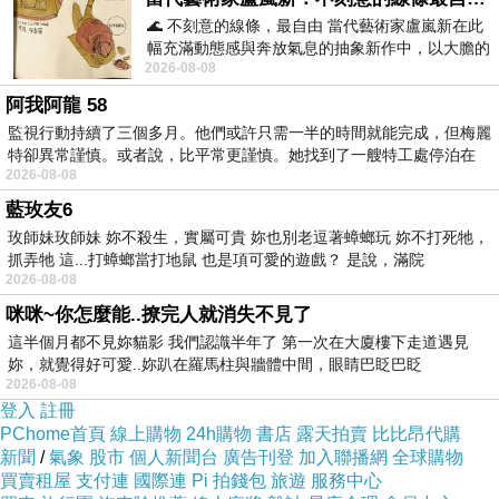
酯纖
🌊 不刻意的線條，最自由 當代藝術家盧嵐新在此
2
幅充滿動態感與奔放氣息的抽象新作中，以大膽的
維，
無
2026-08-08
藍色顏料在白色畫布上揮灑、壓印與流淌
色
有彈
阿我阿龍 58
監視行動持續了三個多月。他們或許只需一半的時間就能完成，但梅麗
性
特卻異常謹慎。或者說，比平常更謹慎。她找到了一艘特工處停泊在
2026-08-08
藍玫友6
玫師妹玫師妹 妳不殺生，實屬可貴 妳也別老逗著蟑螂玩 妳不打死牠，
抓弄牠 這...打蟑螂當打地鼠 也是項可愛的遊戲？ 是說，滿院
2026-08-08
咪咪~你怎麼能..撩完人就消失不見了
這半個月都不見妳貓影 我們認識半年了 第一次在大廈樓下走道遇見
妳，就覺得好可愛..妳趴在羅馬柱與牆體中間，眼睛巴眨巴眨
2026-08-08
登入
註冊
PChome首頁
線上購物
24h購物
書店
露天拍賣
比比昂代購
新聞
/
氣象
股市
個人新聞台
廣告刊登
加入聯播網
全球購物
買賣租屋
支付連
國際連
Pi 拍錢包
旅遊
服務中心