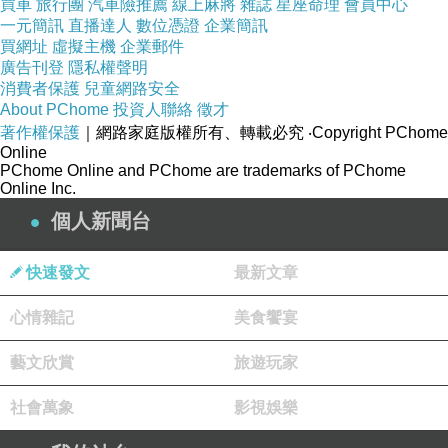
買車
旅行團
汽車險推薦
線上麻將
雜誌
星座命理
會員中心
一元簡訊
直播達人
數位憑證
企業簡訊
買網址
虛擬主機
企業郵件
廣告刊登
隱私權聲明
消費者保護
兒童網路安全
About PChome
投資人聯絡
徵才
著作權保護
｜網路家庭版權所有、轉載必究
‧Copyright PChome
Online
PChome Online and PChome are trademarks of PChome
Online Inc.
個人新聞台
快速發文
最新文章
心情雜記
美食饗宴
藝文欣賞
旅遊玩家
社會萬象
影視娛樂