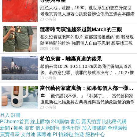
等待與希望
紅色大地，莊喆，1990。亂世浮生仍想立身處世
材質
色
配
老老實實做人撫著心跳聽音辨位依憑直覺與本能鑽
23 小時前
向裂隙的亮處探索另一個心聲另一個共鳴的
彈性
系
件
隨著時間演進越來越難Match的三觀
很久沒看葳老闆的影片 這部還蠻推薦的 但 我發現
主
隨著時間的推進 強調個人自由不忍耐 想要找三觀
2026-08-06
接近的不要說對象 連朋友都超
布:95?
希伯來書 - 離棄真道的後果
酯纖
希伯來書10:26-10:31 10:26因為我們得知真道以
後、若故意犯罪、贖罪的祭就再沒有了． 10:27惟
維+5?
13 小時前
有戰懼等候審判和那燒滅眾敵人的烈火
性纖
當代藝術家盧嵐新：如果每個人都一樣，這世界該有多無聊？
🏛️ 「他們說我不像。」「我笑了。」 當代藝術家
維，
盧嵐新在此幅兼具古典典雅與當代抽象語彙的新作
23 小時前
中，以沈靜的藍色空間為背景，描繪了
有彈
登入
註冊
性
PChome首頁
線上購物
24h購物
書店
露天拍賣
比比昂代購
新聞
/
氣象
股市
個人新聞台
廣告刊登
加入聯播網
全球購物
2
買賣租屋
支付連
國際連
Pi 拍錢包
旅遊
服務中心