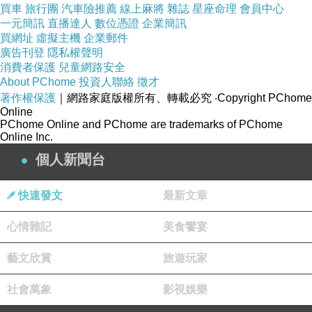
無
買車
旅行團
汽車險推薦
線上麻將
雜誌
星座命理
會員中心
色
一元簡訊
直播達人
數位憑證
企業簡訊
買網址
虛擬主機
企業郵件
配
廣告刊登
隱私權聲明
消費者保護
兒童網路安全
布:95?
About PChome
投資人聯絡
徵才
酯纖
著作權保護
｜網路家庭版權所有、轉載必究
‧Copyright PChome
Online
維+5?
PChome Online and PChome are trademarks of PChome
Online Inc.
性纖
個人新聞台
維，
快速發文
最新文章
有彈
心情雜記
美食饗宴
性
藝文欣賞
旅遊玩家
社會萬象
影視娛樂