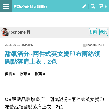
pchome 雜
訂閱
我的
2015-09-16 16:43:47
bobqip6n3i1
甜氣滿分~兩件式英文燙印布蕾絲領
圓點落肩上衣．2色
留言 0
收藏 0
推薦 0
OB嚴選品牌旗艦店：甜氣滿分~兩件式英文燙印
布蕾絲領圓點落肩上衣．2色