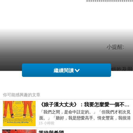
**********************
小提醒:
燙印圖衣物建議翻面手洗，請勿烘乾及用
繼續閱讀
外搭袖長是從肩頂量至袖口，因
你可能感興趣的文章
《娘子漢大丈夫》：我要怎麼愛一個不存在的人？
「我們之間，是命中註定的。」「但我們才初次見
外搭袖圍量袖口拼
面。」「聽好，我是戀愛高手、情史豐富，我很清
15 小時前
楚這種感覺，你我之間的那種感覺，現