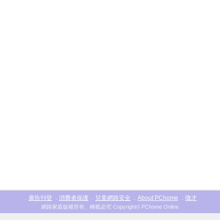
廣告刊登
消費者保護
兒童網路安全
About PChome
徵才
．
．
．
．
．
網路家庭版權所有、轉載必究 Copyright© PChome Online