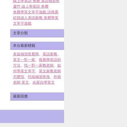
線上學英語 免費 英語補習班
蘆竹 線上學英語 免費
免費學英文單字遊戲 請推薦
給我成人美語家教 免費學英
文單字遊戲
文章分類
本台最新標籤
多益補習班費用
、
英語家教
、
英文一對一家
、
推薦學英語的
方法
、
找一對一家教老師
、
如
何學英文單字
、
英文家教老師
怎麼找
、
托福補習班推
、
外籍
老師 英文
、
在家自學英文
最新回應