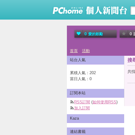
0
0
愛的鼓勵
首頁
活動
站台人氣
搜
共找
累積人氣：
202
當日人氣：
0
訂閱本站
RSS訂閱
(
如何使用RSS
)
加入訂閱
Kaza
連結書籤