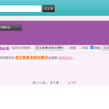
訂閱站台
站內文章搜尋：
標題
內容
標籤
尋結果
英文家教老師怎麼找
到0筆符合
的資料
搜尋全站»
第 1 / 1 頁 ， 共 0 筆
▲TOP