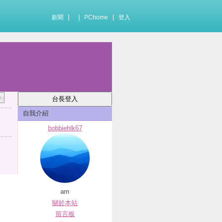
|
|
|
新聞
PChome
登入
自我介紹
bobbiehlk67
am
關於本站
留言板