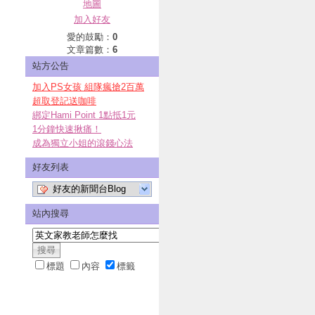
地圖
加入好友
愛的鼓勵：
0
文章篇數：
6
站方公告
加入PS女孩 組隊瘋搶2百萬
超取登記送咖啡
綁定Hami Point 1點抵1元
1分鐘快速揪痛！
成為獨立小姐的滾錢心法
好友列表
好友的新聞台Blog
站內搜尋
標題
內容
標籤