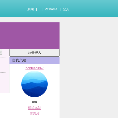
|
|
|
新聞
PChome
登入
自我介紹
bobbiehlk67
am
關於本站
留言板