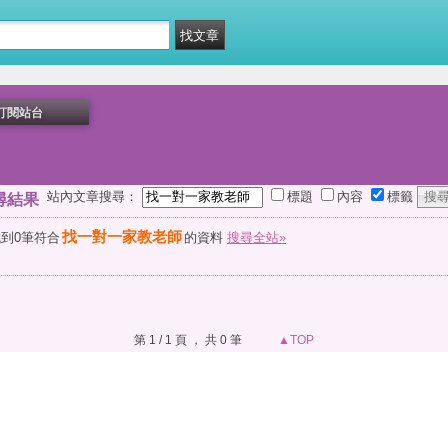
訂閱站台
站內文章搜尋：
標題
內容
標籤
尋結果
找一對一家教老師
到0筆符合
的資料
搜尋全站»
第 1 / 1 頁 ， 共 0 筆
▲TOP