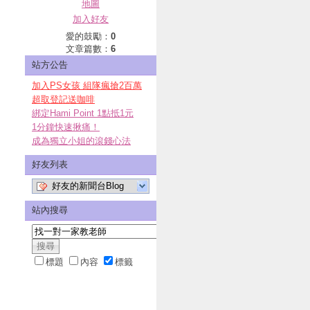
地圖
加入好友
愛的鼓勵：
0
文章篇數：
6
站方公告
加入PS女孩 組隊瘋搶2百萬
超取登記送咖啡
綁定Hami Point 1點抵1元
1分鐘快速揪痛！
成為獨立小姐的滾錢心法
好友列表
好友的新聞台Blog
站內搜尋
標題
內容
標籤