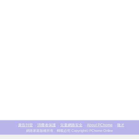
廣告刊登
消費者保護
兒童網路安全
About PChome
徵才
．
．
．
．
．
網路家庭版權所有、轉載必究 Copyright© PChome Online