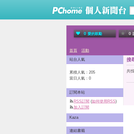
0
0
愛的鼓勵
首頁
活動
站台人氣
搜
共找
累積人氣：
205
當日人氣：
0
訂閱本站
RSS訂閱
(
如何使用RSS
)
加入訂閱
Kaza
連結書籤