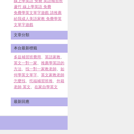
線上學英語 免費 英語補習班
蘆竹 線上學英語 免費
免費學英文單字遊戲 請推薦
給我成人美語家教 免費學英
文單字遊戲
文章分類
本台最新標籤
多益補習班費用
、
英語家教
、
英文一對一家
、
推薦學英語的
方法
、
找一對一家教老師
、
如
何學英文單字
、
英文家教老師
怎麼找
、
托福補習班推
、
外籍
老師 英文
、
在家自學英文
最新回應