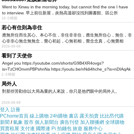
導致停車場進、出全部受阻，所幸白色豐田自小
Went to Xinwu in the morning today, but cannot find the one I have
to interview. 早上前往新屋，炎熱高溫卻沒找到圖書館、區公所
客車還能行動，車主先倒車將車輛駛離停車場，
10 小時前
停車場則暫停開放、只出不進。蘇盈瑜說，事發
若心有住則為非住
後，他們立刻透過管理系統，告知民眾「府前地
應無所住而生其心。本心不住，非住非非住，應生無所住心，無住，非
心非非心無念無無念，覺心初起，心無初相，覺念念真，心無覺相
下停車場」暫停開放，警方也派員到場協助3位
2026-08-08
車主製作筆錄，並請拖吊車將事故車輛吊離現
看到了天使你
場，整個事故到11時30分才處理完畢，「府前地
Angel you https://youtube.com/shorts/G9B4XR4ovgs?
is=TzCHOnvmPBPshnNa https://youtu.be/nNdi4hche_s?is=nDIAqAk
下停車場」也恢復正常營運。
2 小時前
局外人
對那些苦勸你以大局為重的人來說，你只是他們眼中的局外人。
2026-08-08
登入
註冊
PChome首頁
線上購物
24h購物
書店
露天拍賣
比比昂代購
新聞
/
氣象
股市
個人新聞台
廣告刊登
加入聯播網
全球購物
買賣租屋
支付連
國際連
Pi 拍錢包
旅遊
服務中心