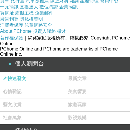
買車
旅行團
汽車險推薦
線上麻將
雜誌
星座命理
會員中心
一元簡訊
直播達人
數位憑證
企業簡訊
買網址
虛擬主機
企業郵件
廣告刊登
隱私權聲明
消費者保護
兒童網路安全
About PChome
投資人聯絡
徵才
著作權保護
｜網路家庭版權所有、轉載必究
‧Copyright PChome
▲Paul首度出面澄清，手上拿著柏克來大學的畢
Online
PChome Online and PChome are trademarks of PChome
業證書。（圖
多益補習班費用
／記者許逸群攝）
Online Inc.
個人新聞台
記者許逸群／台北報導
快速發文
最新文章
在演藝圈有「生活玩家」之稱的Paul（朱柏仰）
心情雜記
美食饗宴
日前被網紅陳沂質疑學歷及謊稱曾在華爾街工
作。他今（15日）首度出面澄清，除了出示美國
藝文欣賞
旅遊玩家
柏克萊大學的畢業證書外，還有曾在科技公司工
社會萬象
影視娛樂
作的所得證明，甚至連美國工作證都有。他說，
因為媽媽得知他被誤解後很難過，所以決定出面