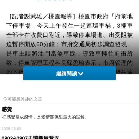
［記者謝武雄／桃園報導］桃園市政府「府前地
下停車場」今天上午發生一起連環車禍，3輛車
全部卡在收費口附近，導致停車場進、出受阻被
迫暫停開放60分鐘；市府交通局初步調查發現，
是車主誤將油門當煞車踩，導致車輛往前衝所
致，停車管理工程科長蘇盈瑜表示，市府管理的
地下停車場從未發生類似連環車禍事件，發生這
繼續閱讀
樣狀況大家都很訝異！交通局調查指出，這起連
環車禍事件發生在上午10時30左右，一輛白色豐
你可能感興趣的文章
田自小客車準備下「府前地下停車場」停車，由
於是下坡路段必須踩煞車，未料駕駛誤將油門當
感覺
把感覺當成感情，是愛情關係里最大的誤解。
煞車踩，導致車輛往前衝，撞到前面在收費口排
隊豐田銀色自小客車，銀色自小客車往左偏撞上
2026-08-08
準備離場的「LEXUS」休旅車，3輛車撞在一起
0803&0807走讀新屋巷弄