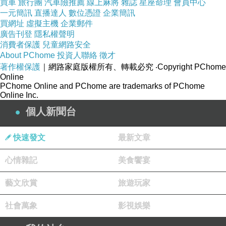
買車
旅行團
汽車險推薦
線上麻將
雜誌
星座命理
會員中心
一元簡訊
直播達人
數位憑證
企業簡訊
買網址
虛擬主機
企業郵件
隨著社會的發展，女性的結婚年齡也逐漸延後，
廣告刊登
隱私權聲明
相信許多女性對於晚生也產生了不安感；因此撰
消費者保護
兒童網路安全
About PChome
投資人聯絡
徵才
寫了這本生育指南專書，就是希望能讓每位高齡
著作權保護
｜網路家庭版權所有、轉載必究
‧Copyright PChome
產婦，可以充分享受養兒育女的樂趣。
Online
PChome Online and PChome are trademarks of PChome
Online Inc.
譯者簡介
個人新聞台
金哲
快速發文
最新文章
心情雜記
美食饗宴
出生於1977年，朝鮮族，博士研究生。長期從事
韓語翻譯工作，多次擔任中韓技術研討會同聲翻
藝文欣賞
旅遊玩家
譯，經濟洽談會現場翻譯。主要翻譯作品有：童
社會萬象
影視娛樂
話小說《鵓鴣鳥巢?的孩子們》，學習漫畫系列
叢書《苗條的孩子和肥胖的孩子》等。