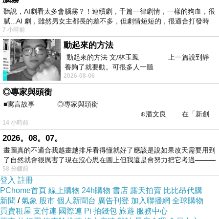
及計畫──產後憂鬱症的克服方法──產後後遺症
聽說，AI劇看太多會腦霧？！連續劇，千篇一律劇情，一樣的狗血，很
膩...AI 劇，雖然男女主都長的差不多，但劇情短短的，很適合打發時
及7種疾病──產後的避孕方法──產後肥胖症與中
7 小時前
藥減肥法
動起來的方法
動起來的方法 文/林玉鳳 上一篇說到靜
養夠了就要動。可很多人一聽
育兒
必須哺餵母乳的理由＆成功祕訣──新生兒
2026-08-06
的成長與發育──新生兒疾病──新生兒護理＆嬰
◎專家與頭銜
兒按摩方法──培養自立能力的方法──119嬰兒疾
■寓言故事 ◎專家與頭銜
病百科大全──嬰兒的斷乳食品
⊕潘文良 在「新創
14 小時前
之谷」裡——
2026。08。07。
★特別加贈：媽媽和寶寶一起聽的10首胎教音樂
畫圖真的不適合我越畫越排斥看得懂就好了應該是說如果改天需要用到
CD
了自然就會很厲害了現在沒心思在圖上但我還是會努力把它考過———
58 分鐘前
登入
註冊
作者簡介
PChome首頁
線上購物
24h購物
書店
露天拍賣
比比昂代購
新聞
/
氣象
股市
個人新聞台
廣告刊登
加入聯播網
全球購物
買賣租屋
支付連
國際連
Pi 拍錢包
旅遊
服務中心
熊津編輯部