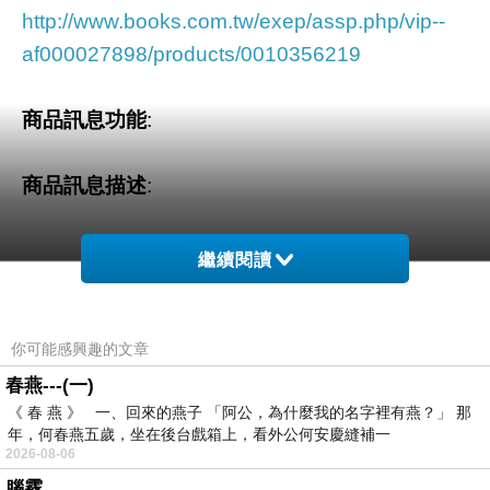
http://www.books.com.tw/exep/assp.php/vip--
af000027898/products/0010356219
商品訊息功能
:
商品訊息描述
:
繼續閱讀
妊娠
高齡媽咪十月懷胎與寶寶的280天──妊娠期
的健康生活方法＆注意事項──在妊娠10個月期
你可能感興趣的文章
間，準爸爸必須遵守的生活守則──關於高齡懷
春燕---(一)
《 春 燕 》 一、回來的燕子 「阿公，為什麼我的名字裡有燕？」 那
孕、分娩的疑問
年，何春燕五歲，坐在後台戲箱上，看外公何安慶縫補一
2026-08-06
分娩
高齡產婦的安全分娩方法──產後調理原則
腦霧