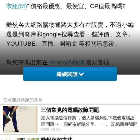
衣組(M)
" 價格最優惠、最便宜、CP值最高嗎?
雖然各大網路購物通路大多有在販賣，不過小編
還是到奇摩和google搜尋查看一些評價、文章、
YOUTUBE、直播、開箱文 等相關訊息後。
幫您整理出來在
momo購物網
最划算啦。
繼續閱讀
有需要的網友們可以點擊下面按鈕即可獲得最新
的優惠折扣喔！
你可能感興趣的文章
三個常見的電腦故障問題
踏入電腦這個行業 ，個人常碰到以下幾個電腦故
障問題 ~ 跟網友經驗分享。 一 、 記憶體接觸問
=>點此取得優惠<=
2026-08-05
題 : 記憶體即