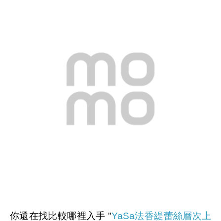
你還在找比較哪裡入手 "
YaSa法香緹蕾絲層次上