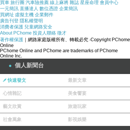
買車
旅行團
汽車險推薦
線上麻將
雜誌
星座命理
會員中心
一元簡訊
直播達人
數位憑證
企業簡訊
買網址
虛擬主機
企業郵件
廣告刊登
隱私權聲明
消費者保護
兒童網路安全
About PChome
投資人聯絡
徵才
著作權保護
｜網路家庭版權所有、轉載必究
‧Copyright PChome
Online
PChome Online and PChome are trademarks of PChome
Online Inc.
個人新聞台
快速發文
最新文章
心情雜記
美食饗宴
藝文欣賞
旅遊玩家
社會萬象
影視娛樂