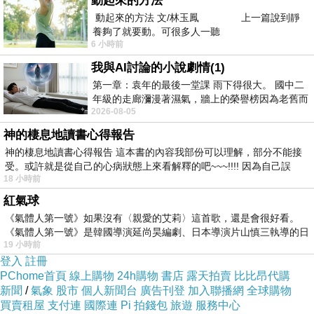
動起來的方法
動起來的方法 文/林玉鳳 上一篇說到靜
養夠了就要動。可很多人一聽
6 小時前
我與AI討論的小說劇情(1)
第一章：袁年的最後一堂課 雨下得很大。 國中二
年級的走廊瀰漫著濕氣，牆上的榮譽榜因為老舊而
2026-08-05
微微捲起。 堯禹舜站在辦公室外，手
神的棲息地讀書心得報告
神的棲息地讀書心得報告 這本書的內容我部份可以理解，部分不能接
受。或許就是從自己的心病狀態上來看解釋的吧~~~!!!! 因為自己誤
18 小時前
紅氣球
《氣體人第一號》如果沒有〈親愛的艾莉〉這首歌，還是會很好看。
《氣體人第一號》是韓國導演延尚昊編劇、日本導演片山慎三執導的日
19 小時前
登入
註冊
PChome首頁
線上購物
24h購物
書店
露天拍賣
比比昂代購
新聞
/
氣象
股市
個人新聞台
廣告刊登
加入聯播網
全球購物
買賣租屋
支付連
國際連
Pi 拍錢包
旅遊
服務中心