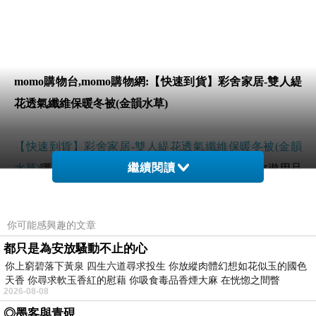
momo購物台,momo購物網:【快速到貨】彩舍家居-雙人緹
花透氣纖維保暖冬被(金韻水草)
【快速到貨】彩舍家居-雙人緹花透氣纖維保暖冬被(金韻
繼續閱讀
水草)
哪裡買最便宜.心得文.試用文.分享文行李箱/旅遊用品
分享推薦.好用.推薦.評價.熱銷.開箱文.優缺點比較
你可能感興趣的文章
前幾天在逛街的時候看到
【快速到貨】彩舍家居-雙人緹花
都只是為安放騷動不止的心
透氣纖維保暖冬被(金韻水草)
覺得很心動而且正打算買
你上窮碧落下黃泉 四生六道尋求投生 你放縱肉體幻想如花似玉的國色
【快速到貨】彩舍家居-雙人緹花透氣纖維保暖冬被(金韻
天香 你尋求軟玉香紅的慰藉 你吸食毒品香煙大麻 在恍惚之間瞥
2026-08-08
水草)
◎墨客與青硯