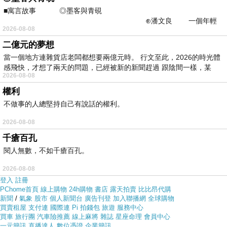
■寓言故事 ◎墨客與青硯
但是我想
【快速到貨】彩舍家居-雙人緹花透氣纖維保暖冬
⊕潘文良 一個年輕
2026-08-08
的墨客，在京城的古玩肆裡
被(金韻水草)
在網路上買應該會比較便宜，
【快速到貨】
二億元的夢想
彩舍家居-雙人緹花透氣纖維保暖冬被(金韻水草)
而且24小
當一個地方連雜貨店老闆都想要兩億元時。 行文至此，2026的時光體
時都能買，上網慢慢挑選，不用等店家開門也不用看店員
感飛快，才想了兩天的問題，已經被新的新聞趕過 跟陰間一樣，某
2026-08-08
臉色
權利
不做事的人總堅持自己有說話的權利。
各大網路購物網為求有好業績都無所不用其極。因為momo
2026-08-08
都有送300元或是500元的折價卷!所以我建議可以上momo
千瘡百孔
購物網來購買(
【快速到貨】彩舍家居-雙人緹花透氣纖維
閱人無數，不如千瘡百孔。
保暖冬被(金韻水草)
)
2026-08-08
登入
註冊
PChome首頁
線上購物
24h購物
書店
露天拍賣
比比昂代購
新聞
/
氣象
股市
個人新聞台
廣告刊登
加入聯播網
全球購物
買賣租屋
支付連
國際連
Pi 拍錢包
旅遊
服務中心
買車
旅行團
汽車險推薦
線上麻將
雜誌
星座命理
會員中心
一元簡訊
直播達人
數位憑證
企業簡訊