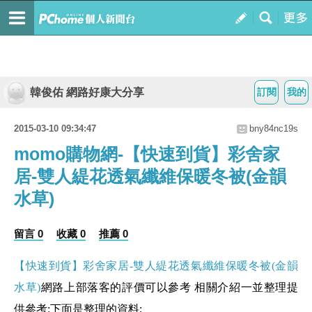
韓俊佑 網路好康大分享
訂閱
我的
2015-03-10 09:34:47
bny84nc19s
momo購物網-【快速到貨】彩舍家
居-雙人緹花透氣纖維保暖冬被(金韻
水草)
留言 0
收藏 0
推薦 0
【快速到貨】彩舍家居-雙人緹花透氣纖維保暖冬被(金韻
水草)
網路上部落客的評價可以參考 相關介紹一並整理提
供參考:下面是整理的資料;