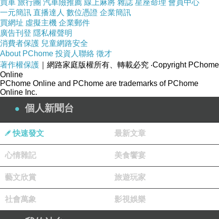
買車
旅行團
汽車險推薦
線上麻將
雜誌
星座命理
會員中心
一元簡訊
直播達人
數位憑證
企業簡訊
買網址
虛擬主機
企業郵件
廣告刊登
隱私權聲明
消費者保護
兒童網路安全
About PChome
投資人聯絡
徵才
著作權保護
｜網路家庭版權所有、轉載必究
‧Copyright PChome
Online
PChome Online and PChome are trademarks of PChome
Online Inc.
個人新聞台
快速發文
最新文章
心情雜記
美食饗宴
藝文欣賞
旅遊玩家
社會萬象
影視娛樂