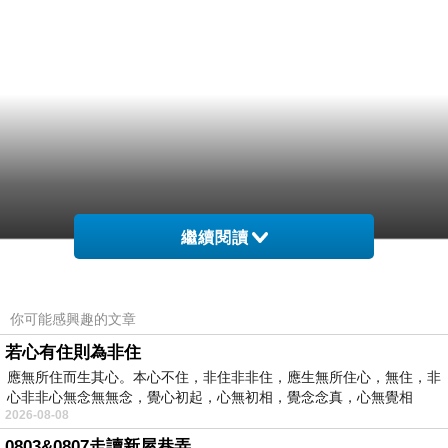
繼續閱讀
你可能感興趣的文章
若心有住則為非住
應無所住而生其心。本心不住，非住非非住，應生無所住心，無住，非
心非非心無念無無念，覺心初起，心無初相，覺念念真，心無覺相
2026-08-08
0803&0807走讀新屋巷弄