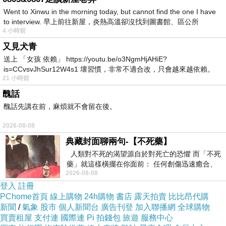
Went to Xinwu in the morning today, but cannot find the one I have
to interview. 早上前往新屋，炎熱高溫卻沒找到圖書館、區公所
4 小時前
又見犬青
送上 「女孩 依賴」 https://youtu.be/o3NgmHjAHiE?
is=CCvsvJhSur12W4s1 壞習慣，非常不適合改，只會越來越依賴。
21 小時前
我害怕的
醜話
醜話先講在前，麻煩就不會留在後。
2026-08-08
典藏封面聊兩句-【不死藥】
人類對不死的渴望源自於對死亡的恐懼 而「不死
藥」就這樣橫擺在你面前： 任何創傷迅速癒合、
2026-08-08
停止衰老、痛覺消失…堪
登入
註冊
PChome首頁
線上購物
24h購物
書店
露天拍賣
比比昂代購
新聞
/
氣象
股市
個人新聞台
廣告刊登
加入聯播網
全球購物
買賣租屋
支付連
國際連
Pi 拍錢包
旅遊
服務中心