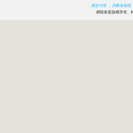
．
廣告刊登
．
消費者保護
網路家庭版權所有、轉載必究 