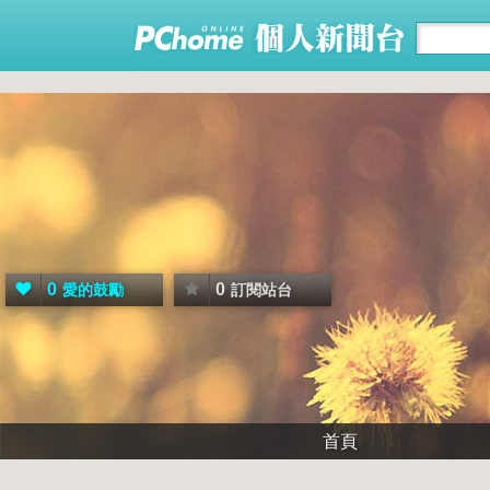
0
0
愛的鼓勵
訂閱站台
首頁