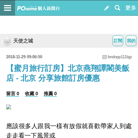
天使之城
訂閱
我的
2018-11-29 09:06:50
bndnpp111bjp
【蜜月旅行訂房】北京燕翔譚閣美飯
店 - 北京 分享旅館訂房優惠
留言 0
收藏 0
推薦 0
應該很多人跟我一樣有放假就喜歡帶家人到處
走走看一下風景或