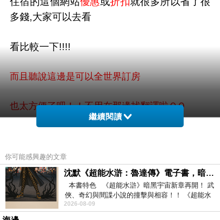
住宿的這個網站
優惠
或
折扣
就很多所以省了很
多錢,大家可以去看
看比較一下!!!!
而且聽說這邊是可以全世界訂房
也太方便了吧！！不用在那邊找翻譯啦ＱＱ
繼續閱讀
北京燕翔譚閣美飯店 - 北京 的介紹在下面
你可能感興趣的文章
如果有興趣到這附近玩的，不妨可以看看喔！
沈默《超能水滸：魯達傳》電子書，暗黑宇宙新章，一一五年八月璀璨上架！
本書特色 《超能水滸》暗黑宇宙新章再開！ 武
PS.若您家裡有0~4歲的小朋友，
點我進入索取免
俠、奇幻與間諜小說的撞擊與相容！！ 《超能水
2026-08-09
滸》系列第四部
費《迪士尼美語世界試用包》
分享旅館訂房優惠