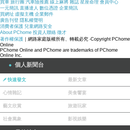
買車
旅行團
汽車險推薦
線上麻將
雜誌
星座命理
會員中心
一元簡訊
直播達人
數位憑證
企業簡訊
買網址
虛擬主機
企業郵件
廣告刊登
隱私權聲明
消費者保護
兒童網路安全
About PChome
投資人聯絡
徵才
著作權保護
｜網路家庭版權所有、轉載必究
‧Copyright PChome
Online
PChome Online and PChome are trademarks of PChome
Online Inc.
個人新聞台
快速發文
最新文章
心情雜記
美食饗宴
藝文欣賞
旅遊玩家
社會萬象
影視娛樂