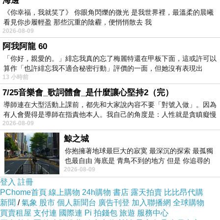
海邊
《你幸福，我就笑了》 你眼角閃爍的微光 是我世界裡，最溫柔的晨曦
以下是 北京燕翔譚閣美飯店 - 北京 的介紹 如果
看見你步履輕盈 那些沉重的陰霾，便悄悄散去 我
2026-08-09
也跟我一樣喜歡不妨看看喔!
阿我阿龍 60
「你好，親愛的。」緋忘我真的忘了梅麗特還在甲板下面，這或許可以
↓↓↓限量特優價格按鈕↓↓↓
強力推薦
算作「也許緋忘我不適合秘密行動」評價的一面，但她沒有表現出
13 小時前
7/25音樂會_歌詞體會_是什麼讓心堅持2（完）
導師連在大型活動上課前，都先和大家說內容不要「對號入做」。因為
有人會覺得是導師在指責他本人。我自己的角度是：人性就是貪瞋癡慢
2026-08-09
鯨之城
你抱擁著地球最巨大的寂寞 最深沉的探索 最孤獨
也最自由 海底是 青鳥不到的地方 但是 你追尋的
2026-08-09
幸福 可以比珍珠更
登入
註冊
PChome首頁
線上購物
24h購物
書店
露天拍賣
比比昂代購
新聞
/
氣象
股市
個人新聞台
廣告刊登
加入聯播網
全球購物
買賣租屋
支付連
國際連
Pi 拍錢包
旅遊
服務中心