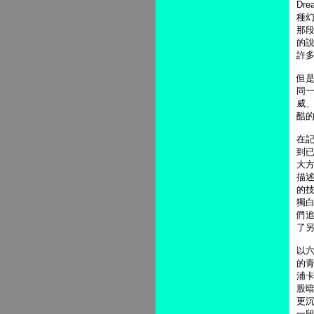
Dr
種
那段
的
許
但
同
威
酷
在
到已
大
描
的
獨
們
了
以
的
浦
股
更
一