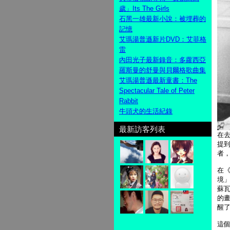
歲」Its The Girls
石黑一雄最新小說：被埋葬的
記憶
艾瑪湯普遜新片DVD：艾菲格
雷
內田光子最新錄音：多蘿西亞
羅斯曼的舒曼與貝爾格歌曲集
艾瑪湯普遜最新童書：The
Spectacular Tale of Peter
Rabbit
牛頭犬的生活紀錄
最新訪客列表
在
提
者
在
境」
蘇
的
醒
這