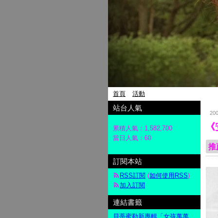
首頁
活動
站台人氣
20
《安
累積人氣：
1,582,700
當日人氣：
60
推
訂閱本站
RSS訂閱
(
如何使用RSS
)
加入訂閱
連結書籤
貝蒂蜜勒新專輯「女孩萬萬