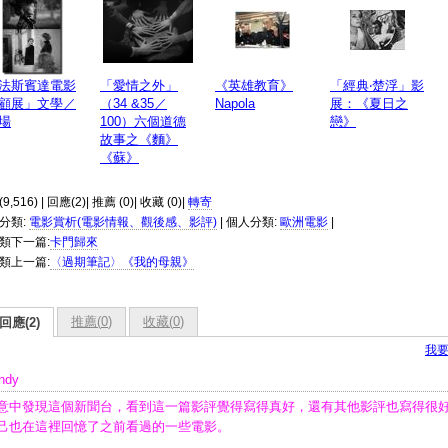
法斯賓達電影
「愛情之外」
《英雄教育》
「經典‧楚浮」影
顧展」文學／
（34 &35／
Napola
展：《夏日之
場
100）六個道德
戀》
故事之《麵》
《蘇》
9,516) | 回應(2)| 推薦 (
0
)| 收藏 (
0
)|
轉寄
分類:
電影賞析(電影情報、觀後感、影評)
| 個人分類:
歐洲電影
|
類下一篇:
卡門歸來
類上一篇:
〈過期筆記〉《我的母親》
推薦(
0
)
收藏(
0
)
回應(2)
我
ndy
意中發現這個新聞台，看到這一篇影評覺得寫得真好，還有其他影評也寫得很
己也在這裡回憶了之前看過的一些電影。