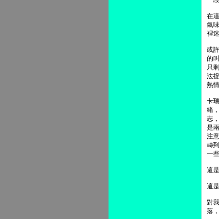
在
氣
裡
或
的
只
法
熱
卡
緒
志
是
注
轉
一
這是
這
對
落