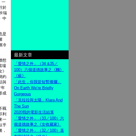
，一
對於
卡瑞
》中
也是
權
種冷
最新文章
聯想
「愛情之外」（34 &35／
當場
100）六個道德故事之《麵》
女》
《蘇》
簡約
「此生，你我皆短暫燦爛」
話與
青年
On Earth We’re Briefly
形成
Gorgeous
「克拉拉與太陽」Klara And
The Sun
不羈
2020我的電影生活結算
菲利
「愛情之外」（33／100）六
來一
個道德故事之《女收藏家》
似乎
後，
「愛情之外」（32／100）喜