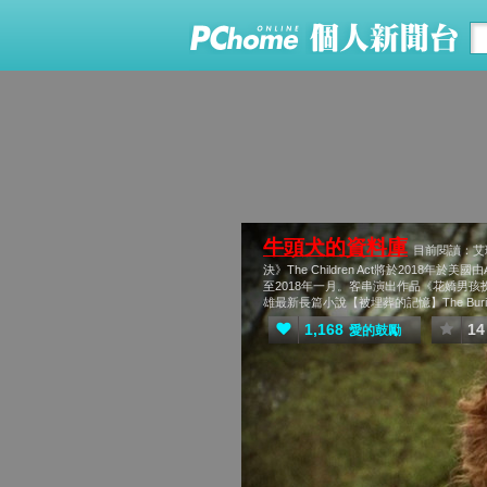
牛頭犬的資料庫
目前閱讀：艾琳娜斐蘭
決》The Children Act將於2018年於美國由
至2018年一月。客串演出作品《花嬌男孩扮
雄最新長篇小說【被埋葬的記憶】The Buri
1,168
14
愛的鼓勵