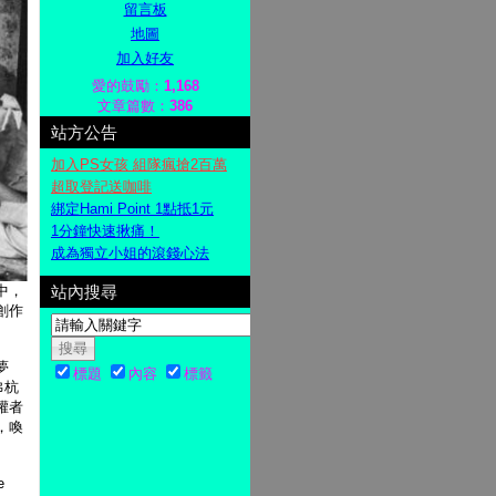
留言板
地圖
加入好友
愛的鼓勵：
1,168
文章篇數：
386
站方公告
加入PS女孩 組隊瘋搶2百萬
超取登記送咖啡
綁定Hami Point 1點抵1元
1分鐘快速揪痛！
成為獨立小姐的滾錢心法
中，
站內搜尋
創作
夢
標題
內容
標籤
佛杭
權者
，喚
e