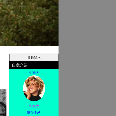
自我介紹
牛頭犬
牛頭犬
關於本站