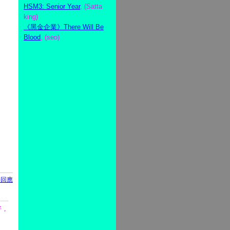
HSM3: Senior Year
, (Satta
king)
《黑金企業》There Will Be
Blood
, (seo)
要回應
好，