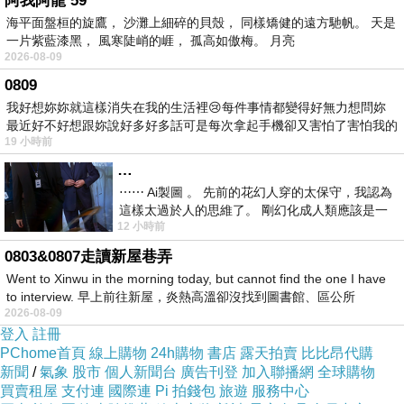
阿我阿龍 59
海平面盤桓的旋鷹， 沙灘上細碎的貝殼， 同樣矯健的遠方馳帆。 天是
成究未來的自己，但我總是無法很順利的完成過去學習經
一片紫藍漆黑， 風寒陡峭的崕， 孤高如傲梅。 月亮
驗不佳的科目-----就像從小不擅言辭的我根本不喜歡學外
2026-08-09
語與背書。
0809
我好想妳妳就這樣消失在我的生活裡😢每件事情都變得好無力想問妳
畢竟這真的算是過去學習不完美的紀錄。
最近好不好想跟妳說好多好多話可是每次拿起手機卻又害怕了害怕我的
另一種角度我也是硬把自己要生活成「左腦與記憶力要十
19 小時前
出現
分強」的人物才叫做成功！
…
但其實我天生就是愛幻想或是從小就讀太多童話故事長大
⋯⋯ Ai製圖 。 先前的花幻人穿的太保守，我認為
這樣太過於人的思維了。 剛幻化成人類應該是一
的典型「靠造夢」陪我成長的大人，我也曾遇過幾位大學
12 小時前
絲不掛吧？ 當然這樣是創不出
老師大方讚美這個學生右腦創意天份，使我對自己產生很
0803&0807走讀新屋巷弄
多的質疑與過多的自信與不安全感的焦慮。
對我而言應該
Went to Xinwu in the morning today, but cannot find the one I have
to interview. 早上前往新屋，炎熱高溫卻沒找到圖書館、區公所
是擅長用右腦更能輕鬆比左腦發達的人活得更特別。
2026-08-09
在這篇矛頓的成長文章其實要表達的是，我們常以為的應
登入
註冊
PChome首頁
線上購物
24h購物
書店
露天拍賣
比比昂代購
該或是達到了目標仍無法療癒自己遺失的那一塊完美，因
新聞
/
氣象
股市
個人新聞台
廣告刊登
加入聯播網
全球購物
為目標可以一直訂下去直到氣力用盡，而是人生該有另一
買賣租屋
支付連
國際連
Pi 拍錢包
旅遊
服務中心