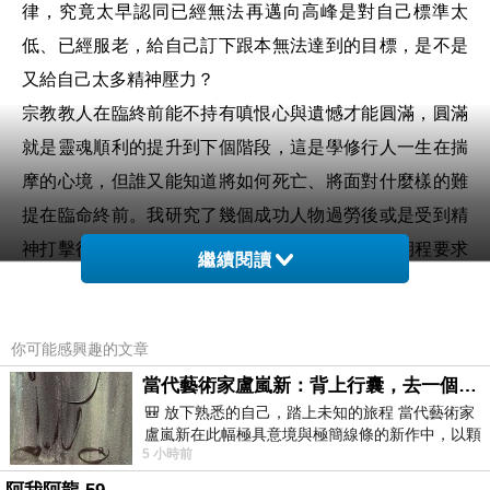
律，究竟太早認同已經無法再邁向高峰是對自己標準太
低、已經服老，給自己訂下跟本無法達到的目標，是不是
又給自己太多精神壓力？
宗教教人在臨終前能不持有嗔恨心與遺憾才能圓滿，
圓滿
就是靈魂順利的提升到下個階段，
這是學修行人一生在揣
摩的心境，但誰又能知道將如何死亡、將面對什麼樣的難
提在臨命終前。我研究了幾個成功人物過勞後或是受到精
神打擊後釐患精神疾病時，深深覺得他們把自己期程要求
繼續閱讀
的太完美，無法接受不完美的批評，或是對自己無法順利
達到目的的失落感無法排除，因此覺得後半輩子
人生規劃
你可能感興趣的文章
失去意義-----不想面對衰老與疾病的到來。
我在三十歲後花了不少時間遺憾在國中高職與大學還不夠
當代藝術家盧嵐新：背上行囊，去一個沒有人認識你的地方——看風景，也遇見渴望出發的自己
🎒 放下熟悉的自己，踏上未知的旅程 當代藝術家
努力，常常在反省為什麼不喜歡讀死書的真正原因，為什
盧嵐新在此幅極具意境與極簡線條的新作中，以顆
麼當時對讀書考試沒什麼動力？常常跟同學抱怨家人很會
5 小時前
粒感豐富的灰綠粗糙背景，搭配凝練且具
吵架？讓我一直覺得應該要糾正過去念書的歲月才能圓滿