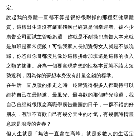
定。
說起我的身體一直都不算是很好很耐操的那種亞健康體
質，這樣出生還沒有嚴重殘疾已經算是個幸運者。被不少
廣告公司面試主管暗虧過，妳就是不耐操!!!廣告人本來就
是加班是家常便飯！可惜我家人長期覺得女人就是不該晚
歸，你爸跟你哥都沒見像妳這樣拼命加班還是這樣的收入
之類的揣測。身為一個要實現夢想的性格本質就不該太短
勢近利，因為你的夢想本身沒有計量金錢的標準。
在生活一直反覆的推走之時，逐漸覺得很多人都期待可以
維持自己在最順遂、最風光、最喜歡的那個時光渡過，我
自己曾經就很懷念高職學廣告畫圖的日子，一群不錯的好
朋友，有誰不喜歡自己有幾分天生的才氣，有幾個詩情畫
意或是浪漫的青春？
但人生就是「無法一直處在高峰」就是多數人的生活定