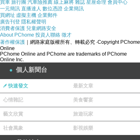
買車
旅行團
汽車險推薦
線上麻將
雜誌
星座命理
會員中心
種想像的風景，讓自己能更平靜的面對那個未知旅程。
一元簡訊
直播達人
數位憑證
企業簡訊
人生幾十年看似漫長，其實死後的世界更悠遠。
買網址
虛擬主機
企業郵件
廣告刊登
隱私權聲明
就像我常遺憾自己青春時沒有更努力進修未來對事業有幫
消費者保護
兒童網路安全
助的學科一樣。
About PChome
投資人聯絡
徵才
著作權保護
｜網路家庭版權所有、轉載必究
‧Copyright PChome
Online
PChome Online and PChome are trademarks of PChome
Online Inc.
個人新聞台
愛是什麼
上一篇：
帶母親去放生
下一篇：
快速發文
最新文章
心情雜記
美食饗宴
藝文欣賞
旅遊玩家
社會萬象
影視娛樂