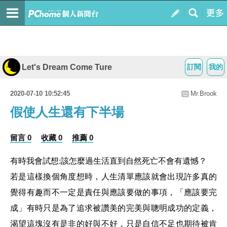
Let's Dream Come Ture
訂閱
我的
2020-07-10 10:52:45
Mr.Brook
假使人生還有下半場
留言 0
收藏 0
推薦 0
有時我會試想:該怎麼過生活直到自然死亡不會有遺憾？
若是這樣換個角度想時，人生清單應該就會出現許多真的
覺得有趣而不一定是責任與應該要做的事項，「應該要完
成」有時只是為了追求被讚美的完美與聰明成功的定義，
渴望這塊沒有是非的好與不好，只是自信不足也期待被肯