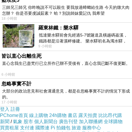
藍玫友5
三師兄三師兄 你昨晚說不可以殺生 要我放過蟑螂給生路 今天的燉大肉
怎辦？ 你是否要虔誠茹素？ 蛤？別說師妹愛記仇 我希望
18 小時前
(悄悄話)
羅東林鐵：樂水驛
2019-08-17 07:11:00
抵達樂水驛前會先經過5-7號隧道及橫越碼崙溪，
鐵路都是沿著溪畔修建。 樂水驛初名為濁水驛，
9 小時前
但因與臺鐵集集線車站同名，於1953
皆以直心出離生死
直心念我生已盡梵行已立所作已辦不受後有，直心念我已斷不復更斷。
6 小時前
忽略事實不計
大部分的政治意見和社會溝通意見，都是在忽略事實不計的情況下形成
的。
17 小時前
登入
註冊
PChome首頁
線上購物
24h購物
書店
露天拍賣
比比昂代購
新聞
/
氣象
股市
個人新聞台
廣告刊登
加入聯播網
全球購物
買賣租屋
支付連
國際連
Pi 拍錢包
旅遊
服務中心