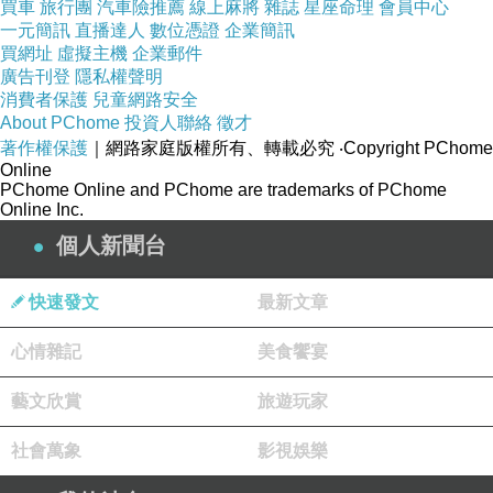
買車
旅行團
汽車險推薦
線上麻將
雜誌
星座命理
會員中心
一元簡訊
直播達人
數位憑證
企業簡訊
買網址
虛擬主機
企業郵件
廣告刊登
隱私權聲明
消費者保護
兒童網路安全
About PChome
投資人聯絡
徵才
著作權保護
｜網路家庭版權所有、轉載必究
‧Copyright PChome
Online
PChome Online and PChome are trademarks of PChome
Online Inc.
個人新聞台
快速發文
最新文章
心情雜記
美食饗宴
藝文欣賞
旅遊玩家
社會萬象
影視娛樂