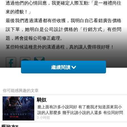
透過他們的心情回應，我更確定人際互動:「是一種禮尚往
來的禮貌！」
最後我們透過溝通都有些收獲，我明白自己看錯廣告價格
誤下單，她明白是公司設計價格的「行銷方式」有些問
題，將會提報公司修正處理。
某些時候這種意外的溝通過程，真的讓人覺得很好呀！
繼續閱讀
慢讀
上一篇：
你可能感興趣的文章
不愛喝酒
下一篇：
騎奴
脆上面有許多小說同好 有了脆我才知道原來寫小
說的人那麼多 幾乎比讀小說的人還多 有位同好問
3 小時前
了一個問題 她說為什麼高中文學獎的